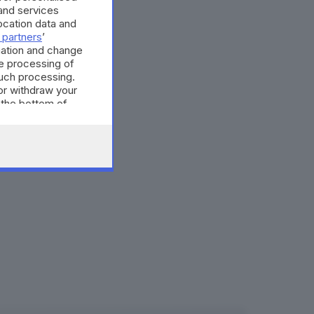
and services
cation data and
 partners
’
mation and change
e processing of
such processing.
or withdraw your
 the bottom of