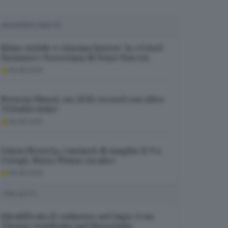
SUGGERITI PER TE
Rime ruvide e cinema horror: la «Cruel
Summer» bresciana di Noyz Narcos
06.08.2026
Brescia Musei, un 2025 record con oltre
332mila visite
06.08.2026
Union Brescia, i numeri di maglia: il 9 a
Crespi, Rizzo Pinna «scala»
06.08.2026
I PIÙ LETTI
Identificato il cadavere nel lago: è un
37enne residente nel Bresciano