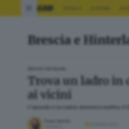
CRONACA
ECONOMIA
SPO
Brescia e Hinter
BRESCIA E HINTERLAND
Trova un ladro in 
ai vicini
L'episodio è accaduto domenica mattina. Il 2
Paolo Bertoli
03 ottobre 2023
Giornalista