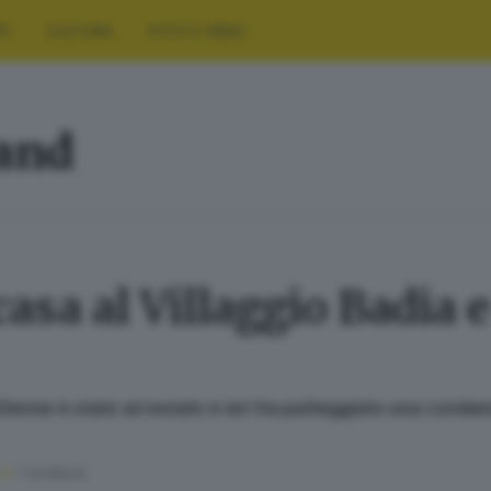
RT
CULTURA
FOTO E VIDEO
land
casa al Villaggio Badia 
2enne è stato arrestato e ieri ha patteggiato una condan
1
' di lettura