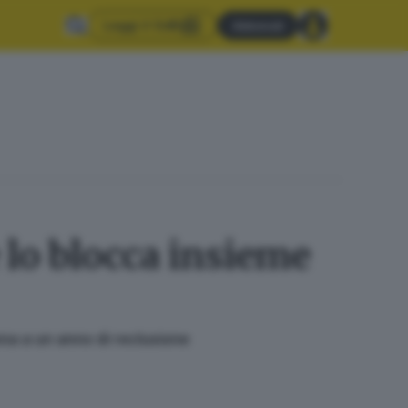
Leggi il GdB
Abbonati
e lo blocca insieme
na a un anno di reclusione