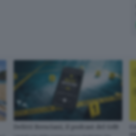
Delitti Bresciani, il podcast del GdB
Cr
en