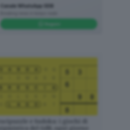
Canale WhatsApp GDB
Breaking news in tempo reale
Seguici
ucipuzzle e Sudoku: i giochi di
igmistica del GdB, ogni giorno