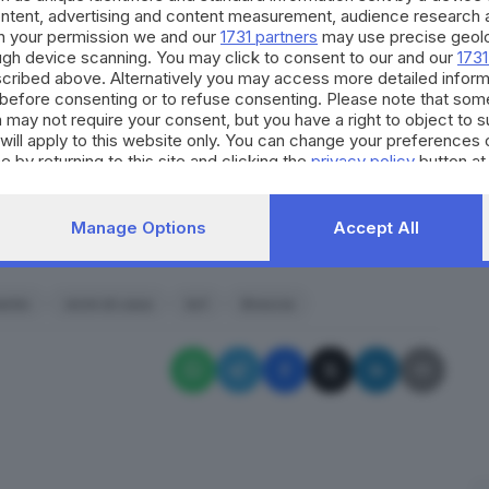
ontent, advertising and content measurement, audience research 
i istanti il ladro è stato immobilizzato mentre la
h your permission we and our
1731 partners
may use precise geolo
 davanti alla villetta. Il giovane ha provato a
ough device scanning. You may click to consent to our and our
1731
cribed above. Alternatively you may access more detailed infor
ato e
arrestato per furto
.
before consenting or to refuse consenting. Please note that som
 suoi
numerosi precedenti
per diversi reati contro il
 may not require your consent, but you have a right to object to 
will apply to this website only. You can change your preferences 
udienza di ieri mattina davanti al tribunale il giovane
e by returning to this site and clicking the
privacy policy
button at
clusione
e il giudice ha disposto il nullaosta per
Manage Options
Accept All
RIPRODUZIONE RISERVATA © GIORNALE DI BRESCIA
ento
vicini di casa
ks1
Brescia