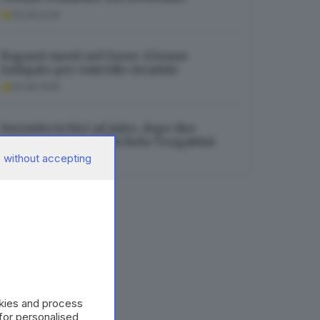
06.08.2026
Ragazzi morti nel fosso: 63enne
indagato per omicidio stradale
06.08.2026
Investita in bici ad Adro, dopo due
settimane muore Michela Tengattini
 without accepting
06.08.2026
okies and process
 for personalised