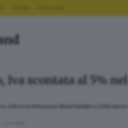
RT
CULTURA
FOTO E VIDEO
land
, Iva scontata al 5% ne
ncio. A Brescia interesserà 18mila famiglie e 2.200 utenze 
4
' di lettura