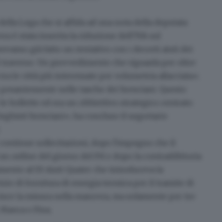
ella Lega che si affida ad una nota della deputata
a è stata inserita la riduzione dell’IVA sul
evamo già fatto un tentativo con i decreti aiuti dei
di traverso. Un provvedimento che riguarda per oltre
ra le città più interessate per volumetria allacciata».
re pesantemente nelle tasche dei bresciani. Questo
e bollette ed era un obbiettivo strategico centrato
leghisti bresciani», ha concluso il segretario
.
continue sollecitazioni, dopo l'impegno che il
un ordine del giorno del Pd e dopo la contraddittoria
ento al Dl Aiuti Quater che introduceva la
izio di fornitura di energia termica per il tramite di
erisce la misura nella manovra, ma solamente per tre
Manca e Fina.