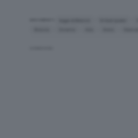
legge di Bilancio
Dl Aiuti quater
ARGOMENTI
Brescia
Governo
A2a
Arera
Giancar
CONDIVIDI