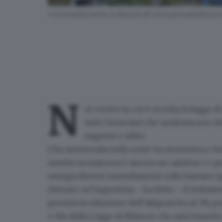
Il termoutilizzatore di Brescia © www.giornaledibrescia
N
el vortice in cui è avvolta la
legge di
tutti i bresciani che usufruiscono d
imprese e uffici
.
L’ha annunciata nella notte tra domenica e lu
mentre la manovra è ancora un cantiere e i pe
energia diversi emendamenti sollecitavano qu
ritenuto un’ingiustizia - ha detto -, il trattam
prevista la
riduzione dell’aliquota Iva al 5% p
4-bis
della Legge di Bilancio che sarà inse