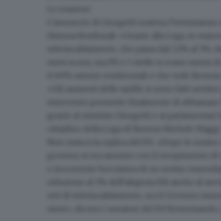
Le reazioni
L’annuncio di Giorgetti scatena l’entusiasmo d
Simona Bordonali: «Grazie alla Lega, in manovr
teleriscaldamento, che passa dal 22% al 5%. Av
mesi scorsi, ma PD e 5 stelle si erano messi 
il 60% utenze residenziali e che vede Brescia t
«Gli aumenti delle tariffe si sono fatti senti
intervento permette finalmente di abbassare l
grazie al ministro Giorgetti e ai parlamentari 
cittadino della Lega di Brescia Michele Maggi
Non manca la replica del Pd. «Dopo le nostre 
governo si era assunto con il recepimento di 
e incoerente bocciatura di un nostro emendam
riduzione al 5% dell'aliquota IVA anche al serv
reti di teleriscaldamento, ora il Governo ins
mesi», dicono i senatori del Pd Rossomando, 