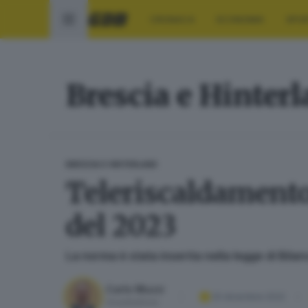
CRONACA
ECONOMIA
SPO
Brescia e Hinter
BRESCIA E HINTERLAND
Teleriscaldamento
del 2023
La norma è stata inserita nella legge di Bila
Carlo Muzzi
20 dicembre 2022
Vicedirettore