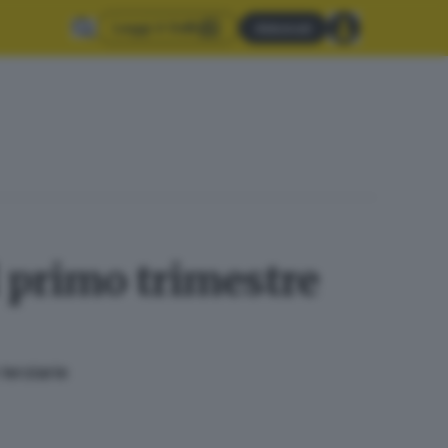
Leggi il GdB
Abbonati
l primo trimestre
terziarie