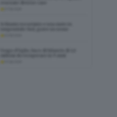
evacuate diverse case
07.08.2026
Schianto tra un’auto e una moto in
tangenziale Sud, grave un uomo
07.08.2026
Urago d’Oglio, buco di bilancio di 1,6
milioni da recuperare in 9 anni
07.08.2026