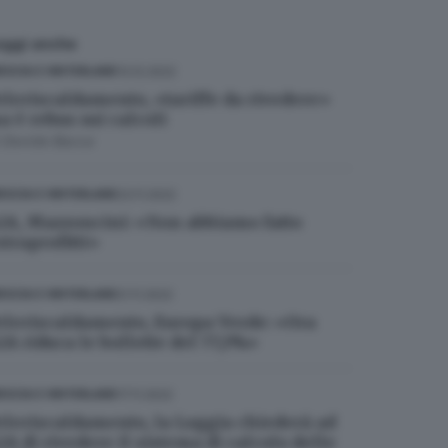
eggi anche
13.12.2022
ESCIA E HINTERLAND
eleriscaldamento, «tariffe da rivedere»
a è rebus sui calcoli
i
Davide Bacca
23.11.2022
ESCIA E HINTERLAND
2A, Mazzoncini: «Non abbiamo fatto
xtraprofitti»
21.11.2022
ESCIA E HINTERLAND
eleriscaldamento, Europa Verde: «Ora
2A riduca le bollette del 77,1%»
17.11.2022
ESCIA E HINTERLAND
eleriscaldamento, la Loggia chiederà ad
2A di rivedere il sistema di calcolo delle