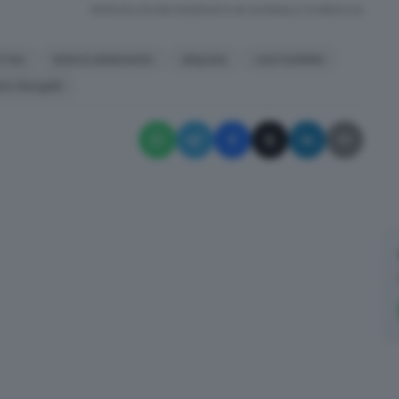
RIPRODUZIONE RISERVATA © GIORNALE DI BRESCIA
4-bis
teleriscaldamento
aliquota
caro bollette
lo Giorgetti