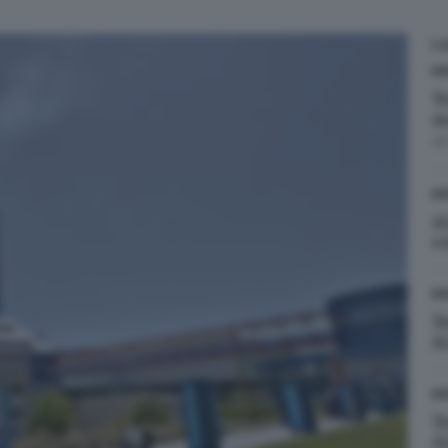
L
BR
T
m
d
BR
A
e
BR
T
A
BR
T
A