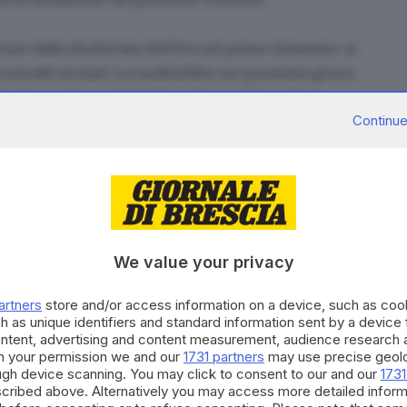
nze dalla sforbiciata dell’Iva nel primo trimestre: si
ontratti terziari
. La multiutility nei prossimi giorni
ale risparmio
per famiglie e imprese bresciane.
Continue
e» ma è rebus sui calcoli
We value your privacy
xtraprofitti»
artners
store and/or access information on a device, such as co
h as unique identifiers and standard information sent by a device
ontent, advertising and content measurement, audience research 
h your permission we and our
1731 partners
may use precise geolo
 A2A riduca le bollette del 77,1%»
ough device scanning. You may click to consent to our and our
1731
cribed above. Alternatively you may access more detailed infor