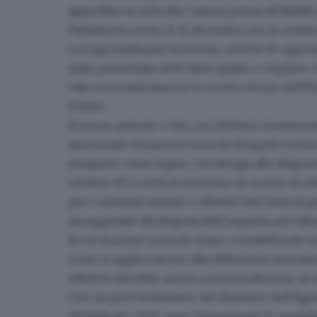
approdare in aula alla Camera prima di Natale p
Parlamento entro il 31 dicembre con la votazi
La Lega esulta per la norma, critiche le oppo
stato presentato al Dl Aiuti quater e respinto.
vale economicamente lo sconto deciso dell’E
Il testo
Il nuovo articolo 4-bis con dicitura «estensio
annunciato domenica sera da Giorgetti recita 
rimanere come segue: «In deroga alle disposi
ottobre 1972 n.633, le forniture di servizi di 
per i consumi stimati o effettivi dei mesi di
assoggettate all’
aliquota dell’imposta sul valo
di cui al primo periodo siano contabilizzate su
cento si applica anche alla differenza derivant
effettivi riferibili, anche percentualmente, a
Con un provvedimento del direttore dell’Agenz
28 febbraio 2023, sono determinate le modali