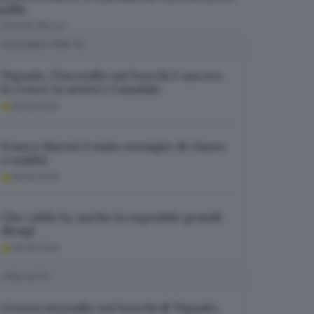
riffe
i
Davide Bacca
SUGGERITI PER TE
Tignale, l’incendio nei boschi è ancora
in corso: in arrivo i Canadair
08.08.2026
Franco Baresi è stato esempio di classe
e umiltà
08.08.2026
Che caldo fa, anche in ospedale grandi
disagi
08.08.2026
I PIÙ LETTI
Grosso incendio nei boschi di Tignale,