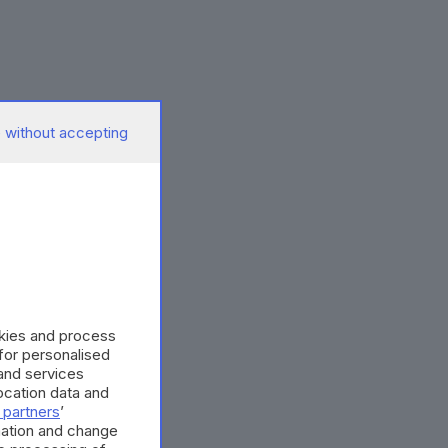
 without accepting
okies and process
 for personalised
and services
cation data and
 partners
’
mation and change