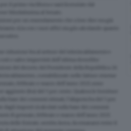
er il primo via libera e sarà licenziato dal
one blindatissima al Senato.
sizioni per un emendamento che a loro dire era già
 Intanto
A2a
con i suoi uffici sta già calcolando quanto
secutivo.
ne riduzione Iva al settore del teleriscaldamento»
così e salvo imprevisti dell’ultima dovrebbe
zioni del decreto del Presidente della Repubblica 26
teleriscaldamento, contabilizzate nelle fatture emesse
 gennaio, febbraio e marzo dell’anno 2023, sono
re aggiunto (Iva) del 5 per cento
. Qualora le forniture
lla base dei consumi stimati, l’aliquota Iva del 5 per
e dagli importi ricalcolati sulla base dei consumi
i mesi di gennaio, febbraio e marzo dell’anno 2023.
ia delle Entrate, sentita Arera, da emanarsi entro il
tà di attuazione del presente comma».