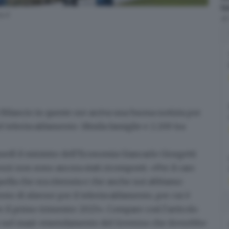
ta
.it
d
 Bilancio
in queste ore arriva una buona notizia per
el
teleriscaldamento
:
18mila famiglie e 2.200 tra
nedì il ministro dell’Economia Giancarlo Giorgetti
zzi non sono ancora stati ricomposti. «Per il caro
ella che era ritenuta e che anche noi abbiamo
ento di sfavore per il teleriscaldamento, per cui è
er il primo trimestre 2023
». Compare così l'
articolo
rito nel maxi-emendamento del Governo che dovrebbe