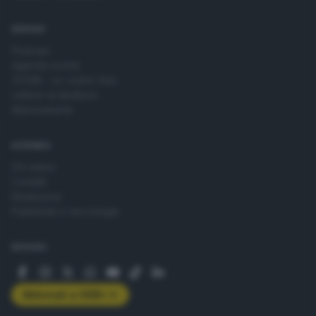
SERVIZI
Podcast
Agenda eventi
ZOOM - Le vostre foto
Lettere al direttore
Abbonamenti
AZIENDA
Chi siamo
Contatti
Redazione
Pubblicità e necrologie
SEGUICI
Abbonati a GDB+