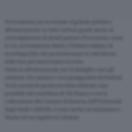
Un’occasione per avvicinare il grande pubblico
all’innovazione, in tutti i settori, grazie anche al
coinvolgimento di alcuni partner d'eccezione, come
il
Cnr
, la fondazione Mach e l’istituto italiano di
tecnologia (Iit), che presenteranno in città alcune
delle loro più interessanti ricerche.
Tante le attività pensate
per le famiglie e per gli
studenti
, che saranno i veri protagonisti del festival.
Tra le novità di questa seconda edizione, resa
possibile dal contributo di Ubi Banca e con la
collorazione del Comune di Brescia, dell’Università
degli Studi e dell’Aib, ci sono anche un’anteprima a
Torino ed un seguito in Lituania.