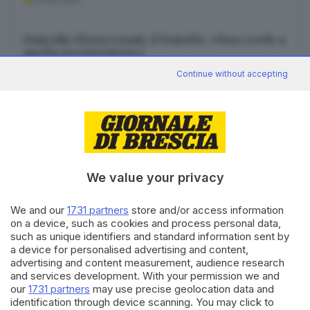
Omicidio Elena Lonati, il fratello: «Non credo a
quella ricostruzione»
09.08.2026
Continue without accepting
Canale WhatsApp GDB
We value your privacy
Breaking news in tempo reale
We and our
1731 partners
store and/or access information
Seguici
on a device, such as cookies and process personal data,
such as unique identifiers and standard information sent by
a device for personalised advertising and content,
advertising and content measurement, audience research
and services development. With your permission we and
our
1731 partners
may use precise geolocation data and
identification through device scanning. You may click to