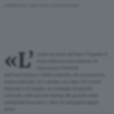
SUPERNOVA, CREATIVITA' E INNOVAZIONE
«L’
uomo al centro del fare». È questo il
tema della seconda edizione di
Supernova
, il
festival
dell’innovazione e della creatività
, che accenderà la
nostra città dal 2 al 4 ottobre con oltre 120 eventi
dislocati in 15 luoghi, un centinaio di aziende
coinvolte, dalle piccole startup alle grandi realtà
industriali bresciane e oltre 50 mila partecipanti
attesi.