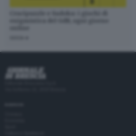
Crucipuzzle e Sudoku: i giochi di
enigmistica del GdB, ogni giorno
online
GIOCA
Editoriale Bresciana S.p.A.
Via Solferino 22, 25121 Brescia
RUBRICHE
Cronaca
Economia
Sport
Cultura e Spettacoli