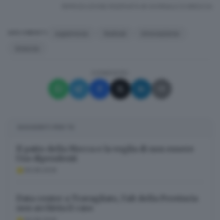
RIPRODUZIONE RISERVATA © GIORNALE DI BRESCIA
supernova
festival
innovazione
ARGOMENTI
brescia
CONDIVIDI
SUGGERITI PER TE
Il patto della Mecca e la voglia di non essere
Usa-dipendenti
09.08.2026
Data center a Travagliato, l’alt della Provincia
non archivia il caso
09.08.2026