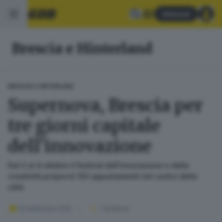
Abbonati
Brescia e Hinterland
BRESCIA E HINTERLAND
Supernova, Brescia per
tre giorni capitale
dell'innovazione
Dal 2 al 4 ottobre il festival dell'innovazione e della
creatività proporrà 120 appuntamenti nel centro della
città
19 settembre 2015
1
' di lettura