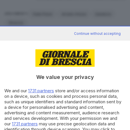
Viale Piave
strada chiusa
tubatura
ARGOMENTI
Brescia
Continue without accepting
CONDIVIDI
SUGGERITI PER TE
We value your privacy
Per tre giorni San Felice del Benaco diventa il
Paese delle Meraviglie
We and our
1731 partners
store and/or access information
06.08.2026
on a device, such as cookies and process personal data,
such as unique identifiers and standard information sent by
a device for personalised advertising and content,
A Gavardo prende forma il giardino inclusivo:
advertising and content measurement, audience research
spazi per tutta la comunità
and services development. With your permission we and
our
1731 partners
may use precise geolocation data and
06.08.2026
identification through device scanning. You may click to