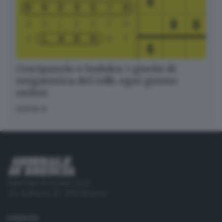
Crucipuzzle e Sudoku: i giochi di
enigmistica del GdB, ogni giorno
online
GIOCA
Editoriale Bresciana S.p.A.
Via Solferino 22, 25121 Brescia
RUBRICHE