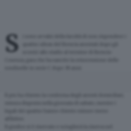
S
i sono avvalsi della
facoltà di non rispondere
i
quattro ultras
del Brescia arrestati dopo gli
scontri allo stadio al termine di Brescia-
Cosenza
, gara che ha sancito la
retrocessione delle
rondinelle in serie C
dopo 38 anni.
Il pm ha chiesto la conferma degli
arresti domiciliari
,
misura disposta nella giornata di sabato, mentre i
legali dei quattro hanno chiesto misure meno
afflittive.
Il giudice si è riservato e scioglierà la riserva nel