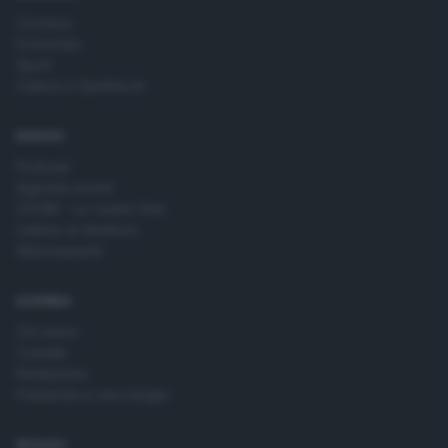
Cronaca
Economia
Sport
Cultura e Spettacoli
SERVIZI
Podcast
Agenda eventi
ZOOM - Le vostre foto
Lettere al direttore
Abbonamenti
AZIENDA
Chi siamo
Contatti
Redazione
Pubblicità e necrologie
SEGUICI