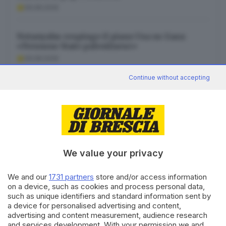
09.08.2026
Netanyahu respinge il piano Usa su Gaza:
«Nessuno Stato palestinese»
09.08.2026
Continue without accepting
Tragedia in montagna, uomo muore vicino a
Santa Maria del Giogo
09.08.2026
We value your privacy
We and our
1731 partners
store and/or access information
Canale WhatsApp GDB
on a device, such as cookies and process personal data,
Breaking news in tempo reale
such as unique identifiers and standard information sent by
a device for personalised advertising and content,
Seguici
advertising and content measurement, audience research
and services development. With your permission we and