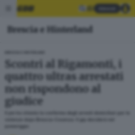
Abbonati
Brescia e Hinterland
BRESCIA E HINTERLAND
Scontri al Rigamonti, i
quattro ultras arrestati
non rispondono al
giudice
Il pm ha chiesto la conferma degli arresti domiciliari per le
violenze dopo Brescia-Cosenza. Il gip deciderà nel
pomeriggio