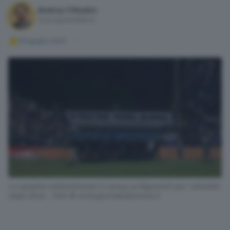
Andrea Cittadini
Vicecaporedattore
06 giugno 2023
La squadra antisommossa in campo al Rigamonti per i disordini
degli ultras - Foto © www.giornaledibrescia.it