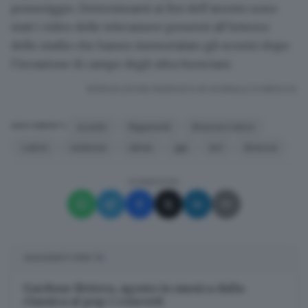
pomeriggio. Determinanti ai fini dell’arresto sono
stati i video delle telecamere presenti all’interno
dello stadio che hanno immortalato gli scontri dopo
l’invasione di campo degli ultra bresciani.
RIPRODUZIONE RISERVATA © GIORNALE DI BRESCIA
scontri
Rigamonti
Brescia Calcio
ARGOMENTI
calcio
violenze
ultras
gip
ks1
Brescia
CONDIVIDI
SUGGERITI PER TE
Gardone Riviera, agosto in musica dalla
classica al pop: i concerti