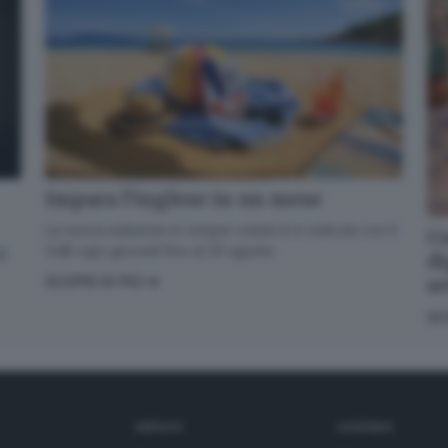
Impara l’inglese in un mese
La nuova edizione in cinque volumi è in edicola con il
Co
GdB ogni giovedì fino al 20 agosto
di
di
s
SCOPRI DI PIÙ
SC
SERVIZI
AZIENDA