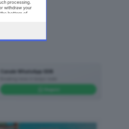
such processing.
or withdraw your
 the bottom of
Canale WhatsApp GDB
Breaking news in tempo reale
Seguici