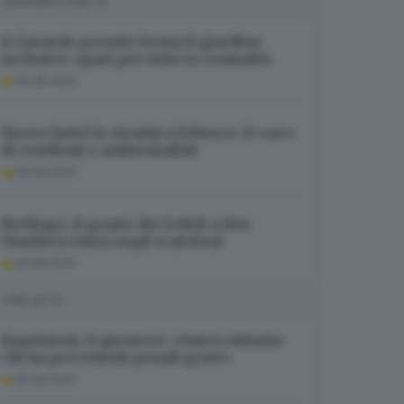
SUGGERITI PER TE
A Gavardo prende forma il giardino
inclusivo: spazi per tutta la comunità
06.08.2026
Nuovo hotel (e strada) a Erbusco: il «no»
di residenti e ambientalisti
06.08.2026
Berlingo, il grazie dei fedeli a don
Gianluca entra negli scatoloni
06.08.2026
I PIÙ LETTI
Espulsioni, il questore: «Intercettiamo
chi ha precedenti penali gravi»
05.08.2026