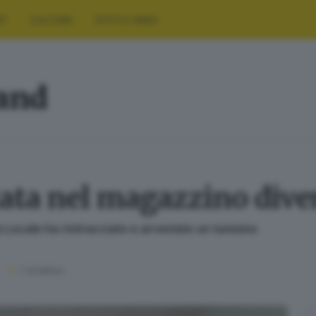
RT
CULTURA
FOTO E VIDEO
land
tata nel magazzino dive
 Locale ha rintracciato e arrestato un tunisino
1
' di lettura