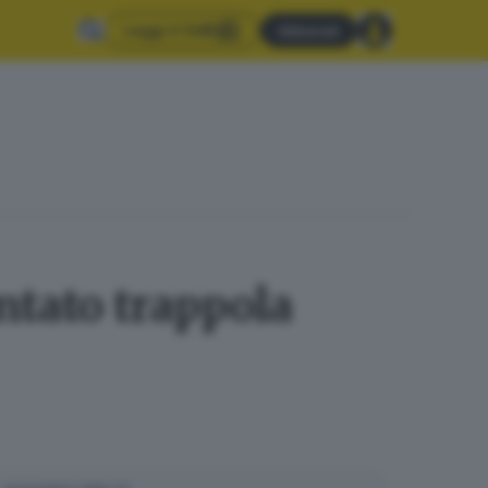
Leggi il GdB
Abbonati
ntato trappola