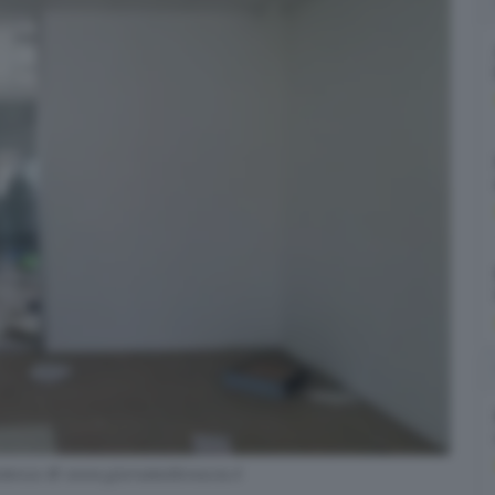
iolenza © www.giornaledibrescia.it