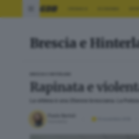
CRONACA
ECONOMIA
SPO
Brescia e Hinter
BRESCIA E HINTERLAND
Rapinata e violen
La vittima è una 25enne bresciana. La Polizia
Paolo Bertoli
13 novembre 2018
Giornalista