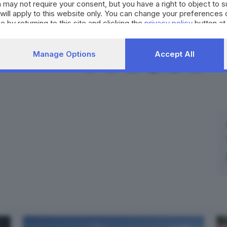
RIPRODUZIONE RISERVATA © GIORNALE DI BRESCIA
 may not require your consent, but you have a right to object to 
will apply to this website only. You can change your preferences 
e by returning to this site and clicking the
privacy policy
button at
na
Polizia locale
Brescia
Manage Options
Accept All