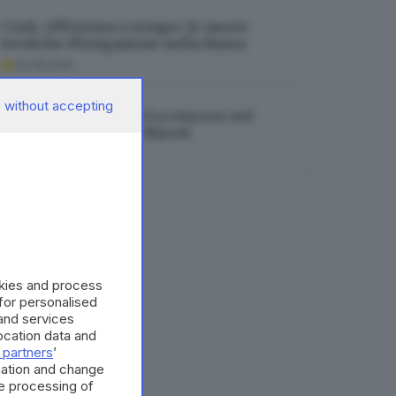
Costi, efficienza e tempo: le nuove
tecniche d’irrigazione nella Bassa
05.08.2026
 without accepting
Milan-Inter finisce 1-1,a vincere nel
derby è il ricordo di Baresi
05.08.2026
okies and process
 for personalised
and services
cation data and
 partners
’
mation and change
e processing of