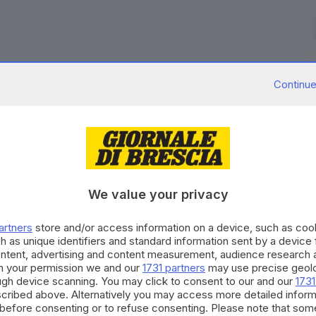
Continue
rapinata e poi
costretta a subire almeno due rapporti
a liberarsi e fuggire. L’incubo della 25enne bresciana
le di Brescia.
ti specializzati, ha reso la sua drammatica
We value your privacy
ne che si è conclusa ieri pomeriggio quando il
a fissa dimora
, è stato raggiunto
da un'ordinanza di
artners
store and/or access information on a device, such as co
eo di Polizia giudiziaria della Locale. L'uomo era il
h as unique identifiers and standard information sent by a device
ontent, advertising and content measurement, audience research 
 droga.
h your permission we and our
1731 partners
may use precise geolo
icenda nell'edizione del Giornale di Brescia in edicola
ough device scanning. You may click to consent to our and our
1731
cribed above. Alternatively you may access more detailed infor
before consenting or to refuse consenting. Please note that som