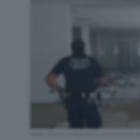
Stabile dismesso. Il magazzino in cui è avvenuta la v