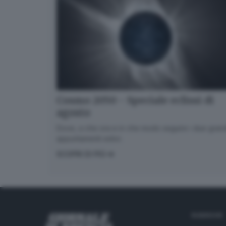
Cosmo 2050 - Speciale eclissi di
agosto
Dove, a che ora e in che modo seguire i due gran
appuntamenti estivi.
SCOPRI DI PIÙ
RUBRICHE