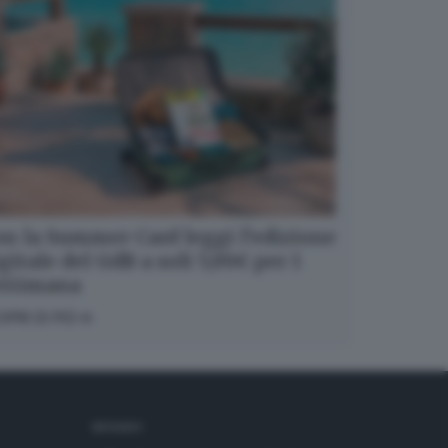
n la Summer Card leggi l’edizione
gitale del GdB a soli 5,99€ per 1
ettimana
OPRI DI PIÙ
SEGUICI