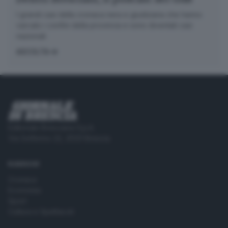
I grandi casi della cronaca nera e giudiziaria che hanno
varcato i confini della provincia e sono diventati casi
nazionali
ASCOLTA
Editoriale Bresciana S.p.A.
Via Solferino 22, 25121 Brescia
RUBRICHE
Cronaca
Economia
Sport
Cultura e Spettacoli