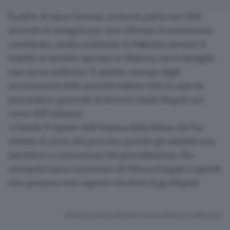
Il padre di Sana Cheema, uccisa in patria nel 2018
secondo le indagini per aver rifiutato il matrimonio
combinato,
risulta residente in Pakistan
mentre il
fratello si sarebbe sposato in Malesia, ma la famiglia
non ha un indirizzo. È quanto emerge dagli
accertamenti delle autorità italiane letti in aula da
procuratore generale di Brescia Guido Rispoli nel
corso dell’udienza .
«Chiedo il rigetto dell’istanza della difesa che ha
chiesto il rinvio del processo perché gli assistiti non
sarebbero a conoscenza del procedimento. Ma
entrambi hanno nominato di fiducia il legale e quindi
non possono non sapere» ha detto il pg Rispoli.
RIPRODUZIONE RISERVATA © GIORNALE DI BRESCIA