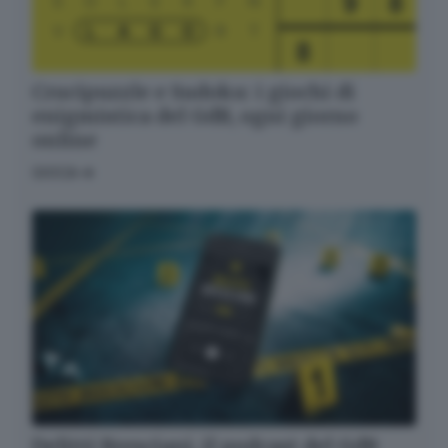
Crucipuzzle e Sudoku: i giochi di
enigmistica del GdB, ogni giorno
online
GIOCA
Delitti Bresciani, il podcast del GdB