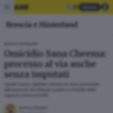
Abbonati
Brescia e Hinterland
BRESCIA E HINTERLAND
Omicidio Sana Cheema:
processo al via anche
senza imputati
I giudici hanno rigettato l’istanza di rinvio presentata
dall'avvocato che difende il padre e il fratello della
ragazza uccisa nel 2019
Andrea Cittadini
Vicecaporedattore