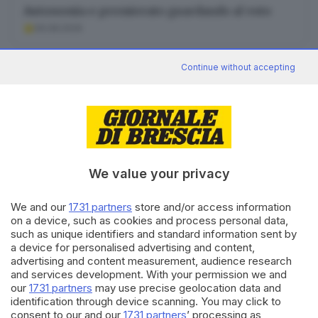
Autonomia e premierato guardando al voto
06.08.2026
Continue without accepting
Canale WhatsApp GDB
Breaking news in tempo reale
We value your privacy
Seguici
We and our
1731 partners
store and/or access information
on a device, such as cookies and process personal data,
such as unique identifiers and standard information sent by
a device for personalised advertising and content,
advertising and content measurement, audience research
and services development. With your permission we and
our
1731 partners
may use precise geolocation data and
identification through device scanning. You may click to
consent to our and our
1731 partners
’ processing as