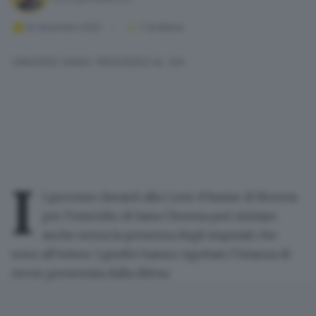
20 dicembre 2022
1
' di lettura
OMICIDIO SANA: PROCESSO AL VIA
I
l processo
davanti alla Corte d’Assise di Brescia
per
l’omicidio di Sana Cheema
può iniziare
anche senza la presenza degli imputati
che
sono all’estero. I giudici
hanno rigettato l’istanza di
rinvio
presentata dalla difesa.