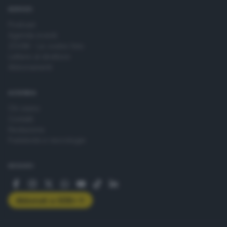
SERVIZI
Podcast
Agenda eventi
ZOOM - Le vostre foto
Lettere al direttore
Abbonamenti
AZIENDA
Chi siamo
Contatti
Redazione
Pubblicità e necrologie
SEGUICI
Abbonati a GDB+