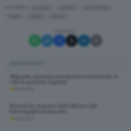
processo
omicidio
Sana Cheema
ARGOMENTI
padre
fratello
Brescia
CONDIVIDI
SUGGERITI PER TE
Migranti, nessuna emergenza in provincia: in
calo le persone ospitate
06.08.2026
Brescia: le certezze della difesa e gli
interrogativi di mercato
06.08.2026