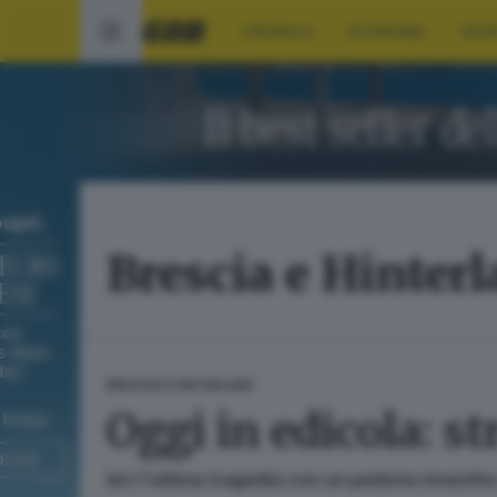
CRONACA
ECONOMIA
SPO
Brescia e Hinter
BRESCIA E HINTERLAND
Oggi in edicola: st
Ieri l'ultima tragedia con un pedone investito