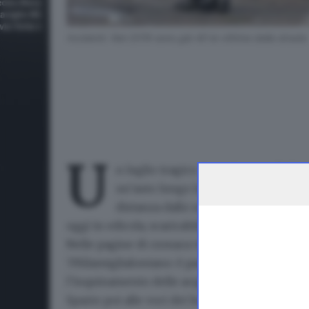
Incidenti. Nel 2019 sono già 40 le vittime della strada
U
n luglio tragico
. Ieri a
Sarezzo
l’ulti
un’auto lungo la Sp345. Si è spenta a
distanza dallo
schianto in galleria a
oggi in edicola
,
scaricabile anche in formato d
Nelle pagine di cronaca vi raccontiamo invec
7Milamiglialontano
: è partito ieri il team dei
m
l’inquinamento delle acque in
Islanda
.
Spazio poi alle
voci dei bresciani emigrati
. Ch