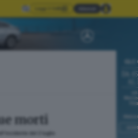
Leggi il GdB
Abbonati
due morti
l'incidente del 2 luglio