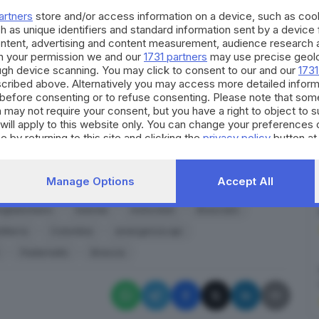
iori sul lavoro. Le loro storie dalla
Svizzera
, dalla
artners
store and/or access information on a device, such as co
h as unique identifiers and standard information sent by a device
ontent, advertising and content measurement, audience research 
 sull’
emergenza apicoltor
i in Lombardia. La Regione
h your permission we and our
1731 partners
may use precise geolo
 che garantisca il ristoro dei danni subiti e anche
ough device scanning. You may click to consent to our and our
1731
cribed above. Alternatively you may access more detailed infor
 nei prossimi tre anni.
before consenting or to refuse consenting. Please note that som
opione
scoperto da una professoressa di Avignone a
 may not require your consent, but you have a right to object to 
will apply to this website only. You can change your preferences 
 Pierre de Mariveaux con la
regista bresciana Mina
e by returning to this site and clicking the
privacy policy
button at
RIPRODUZIONE RISERVATA © GIORNALE DI BRESCIA
Manage Options
Accept All
iglialontano
Islanda
motocilisti
Bresciani
ilterra
Colombia
emergenza api
Padernello
Brescia