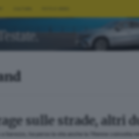
RT
CULTURA
FOTO E VIDEO
land
rage sulle strade, altri 
 a Sarezzo, ha perso la vita anche la 76enne coinvolta nel