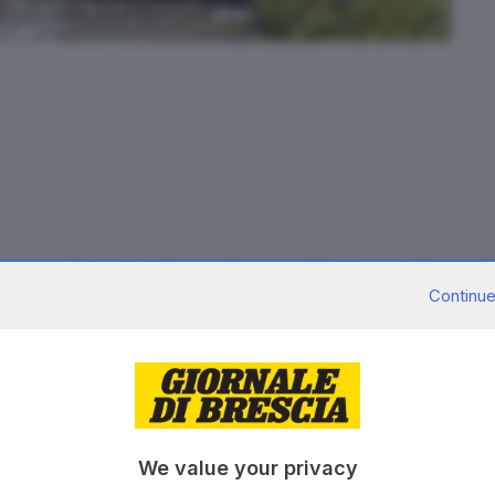
ma tragedia con un altro pedone travolto e ucciso da
Continue
nche la donna ricoverata al Civile a undici giorni di
 Capo di Ponte
. Tutti i dettagli sul
Giornale di Brescia
igitale
.
e della prossima avventura dell’associazione
otociclisti
che andrà a documentare
We value your privacy
i è partito, scopriamo, è super qualificato e lo ha fatto