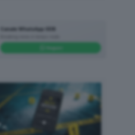
Canale WhatsApp GDB
Breaking news in tempo reale
Seguici