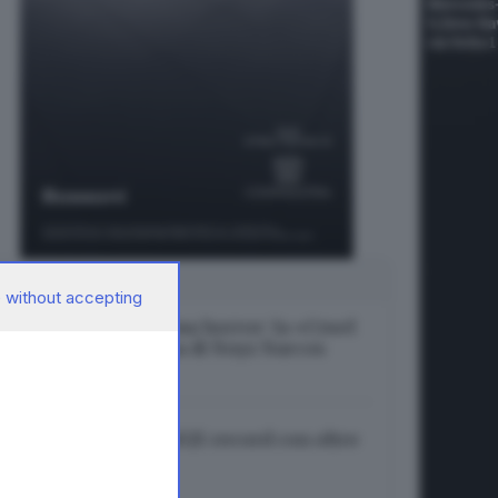
SUGGERITI PER TE
 without accepting
Rime ruvide e cinema horror: la «Cruel
Summer» bresciana di Noyz Narcos
06.08.2026
Brescia Musei, un 2025 record con oltre
332mila visite
06.08.2026