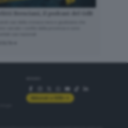
litti Bresciani, il podcast del GdB
randi casi della cronaca nera e giudiziaria che
no varcato i confini della provincia e sono
entati casi nazionali
COLTA
SEGUICI
Abbonati a GDB+
rologie
servizio
Privacy
Cookie policy
Accessibilità
Pubblicità elettorale