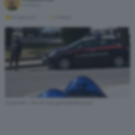
Giornalista
06 luglio 2023
1
' di lettura
Carabinieri - Foto © www.giornaledibrescia.it