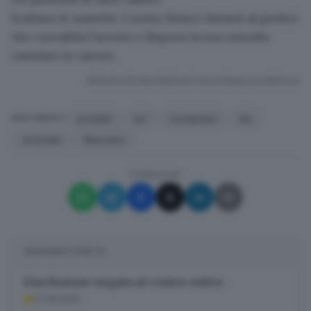
Scattano le manette. L’uomo finisce davanti al giudice
che convalida l’arresto e dispone la sua custodia
cautelare in carcere.
RIPRODUZIONE RISERVATA © GIORNALE DI BRESCIA
proiettili
ks1
Carabinieri
lite
ARGOMENTI
arrestato
Mazzano
CONDIVIDI
SUGGERITI PER TE
L’inclusione negata al centro estivo
07.08.2026