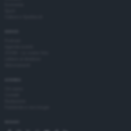
Economia
Sport
Cultura e Spettacoli
SERVIZI
Podcast
Agenda eventi
ZOOM - Le vostre foto
Lettere al direttore
Abbonamenti
AZIENDA
Chi siamo
Contatti
Redazione
Pubblicità e necrologie
SEGUICI