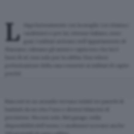
L
itiga furiosamente con la moglie. Lei chiama i
carabinieri e per lui, 46enne italiano, sono
guai. I militari arrivano nell’appartamento di
Mazzano, calmano gli animi e capiscono che lui è
fuori di sé, non solo per la rabbia. Una veloce
perlustrazione della casa consente ai militari di capire
perché.
Nascosti in un armadio trovano infatti
tre panetti di
hashish
da un etto l’uno e diversi bilancini di
precisione. Ma non solo. Nel garage, nella
disponibilità dell’uomo, i carabinieri scovano anche
159 proiettili di vario calibro
.