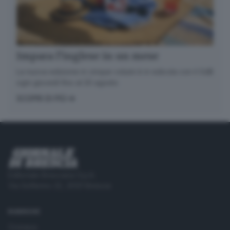
Impara l’inglese in un mese
La nuova edizione in cinque volumi è in edicola con il GdB
ogni giovedì fino al 20 agosto
SCOPRI DI PIÙ
Editoriale Bresciana S.p.A.
Via Solferino 22, 25121 Brescia
RUBRICHE
Cronaca