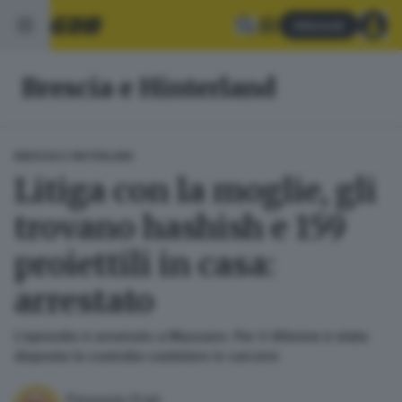
Abbonati
Brescia e Hinterland
BRESCIA E HINTERLAND
Litiga con la moglie, gli
trovano hashish e 159
proiettili in casa:
arrestato
L'episodio è avvenuto a Mazzano. Per il 46enne è stata
disposta la custodia cautelare in carcere
Pierpaolo Prati