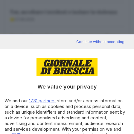
Tav, ascoltare i territori e isolare la violenza
07.08.2026
Agenti, detenuti e parenti: carcere, condanna
per tutti
Continue without accepting
07.08.2026
We value your privacy
Canale WhatsApp GDB
Breaking news in tempo reale
We and our
1731 partners
store and/or access information
on a device, such as cookies and process personal data,
Seguici
such as unique identifiers and standard information sent by
a device for personalised advertising and content,
advertising and content measurement, audience research
and services development. With your permission we and