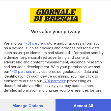
SUGGERITI PER TE
L’AI, le reti neuronali e il bisogno di regole
10.08.2026
We value your privacy
La nuova arte della guerra secondo Ucraina e
We and our
1731 partners
store and/or access information
Iran
on a device, such as cookies and process personal data,
such as unique identifiers and standard information sent by
10.08.2026
a device for personalised advertising and content,
advertising and content measurement, audience research
Medici di famiglia lontani, il Comune di Offlaga
and services development. With your permission we and
offre un ambulatorio
our
1731 partners
may use precise geolocation data and
identification through device scanning. You may click to
10.08.2026
consent to our and our
1731 partners
’ processing as
described above. Alternatively you may access more
detailed information and change your preferences before
consenting or to refuse consenting. Please note that some
processing of your personal data may not require your
consent, but you have a right to object to such processing.
Manage Options
Accept All
Your preferences will apply to this website only. You can