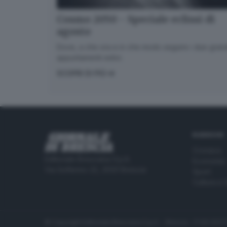
Cosmo 2050 - Speciale eclissi di
agosto
Dove, a che ora e in che modo seguire i due gran
appuntamenti estivi.
SCOPRI DI PIÙ
RUBRICHE
Cronaca
Editoriale Bresciana S.p.A.
Economia
Via Solferino 22, 25121 Brescia
Sport
Cultura e 
© Copyright Editoriale Bresciana S.p.A. - Brescia - P.IVA 00