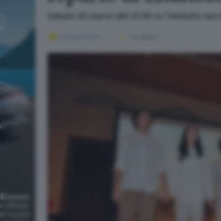
Sabato 25 marzo alle 21.30 su Teletutto verr
22 marzo 2023
1
' di lettura