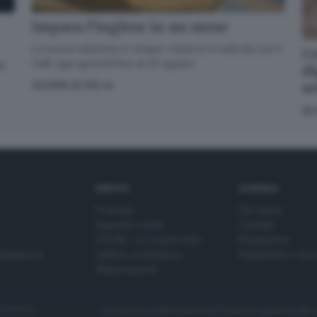
Impara l’inglese in un mese
La nuova edizione in cinque volumi è in edicola con il
Co
GdB ogni giovedì fino al 20 agosto
di
di
s
SCOPRI DI PIÙ
SC
SERVIZI
AZIENDA
Podcast
Chi siamo
Agenda eventi
Contatti
ZOOM - Le vostre foto
Redazione
Spettacoli
Lettere al direttore
Pubblicità e nec
Abbonamenti
272770173
Condizioni di abbonamento
Condizioni generali del 