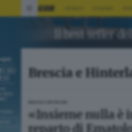
CRONACA
ECONOMIA
SPO
Brescia e Hinter
BRESCIA E HINTERLAND
«Insieme nulla è im
reparto di Ematolo