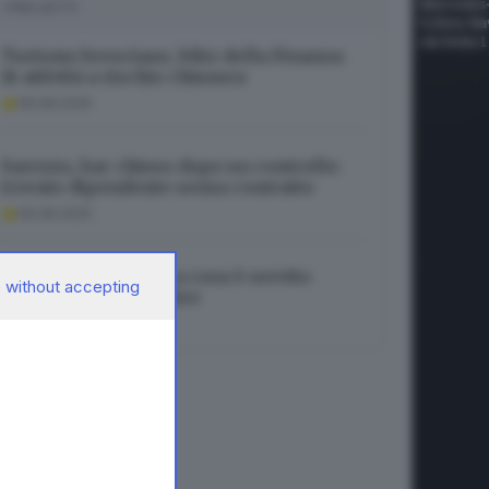
I PIÙ LETTI
Turismo bresciano, blitz della Finanza:
16 attività a rischio chiusura
06.08.2026
Sarezzo, bar chiuso dopo un controllo:
trovato dipendente senza contratto
06.08.2026
Francesco Guccini: a cosa è servito
 without accepting
vivere, amare, soffrire
06.08.2026