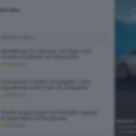
n Barnaba
SUGGERITI PER TE
Identificato il cadavere nel lago: è un
37enne residente nel Bresciano
06.08.2026
Protestano i medici di famiglia: «Noi
tappabuchi nelle Case di Comunità»
06.08.2026
Ghedi, acqua grigia nel Naviglio: guasto
al depuratore di Montirone
06.08.2026