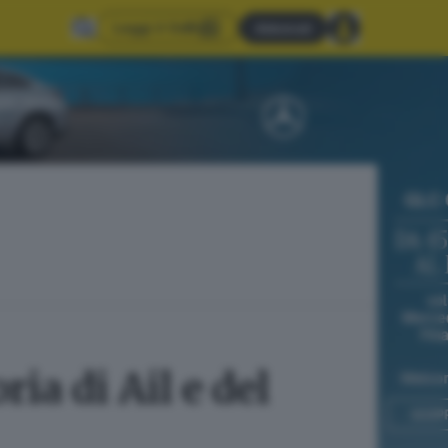
Leggi il GdB
Abbonati
ia di Ail e del