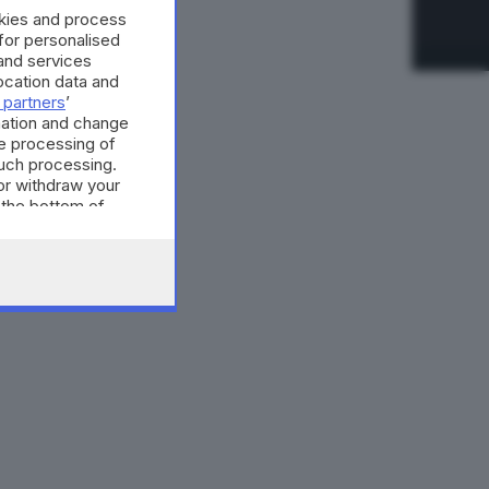
okies and process
 for personalised
and services
cation data and
 partners
’
mation and change
e processing of
such processing.
or withdraw your
 the bottom of