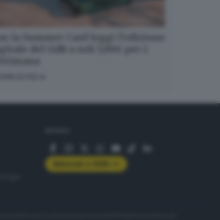
n la Summer Card leggi l’edizione
gitale del GdB a soli 5,99€ per 1
ettimana
OPRI DI PIÙ
SEGUICI
Abbonati a GDB+
rologie
servizio
Privacy
Cookie policy
Accessibilità
Pubblicità elettorale