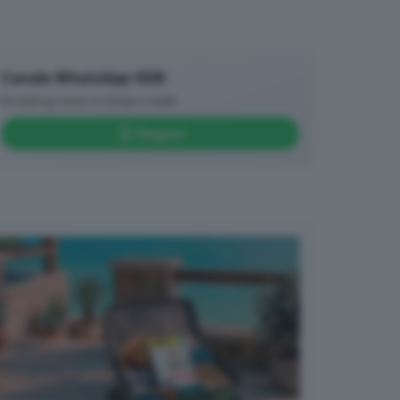
Canale WhatsApp GDB
Breaking news in tempo reale
Seguici