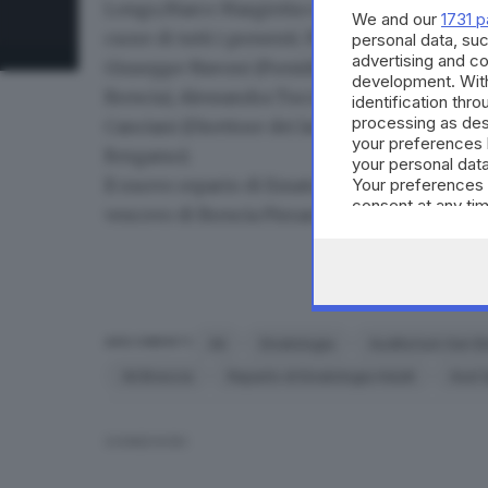
Longo,Marco Margiotta e Sabrina Pasotti) che c
We and our
1731 p
cuore di tutti i presenti. Presentato da Tony
personal data, suc
advertising and c
Giuseppe Navoni (Presidente Ail Brescia), Ma
development. Wit
Brescia), Alessandra Tucci (Responsabile repar
identification thr
processing as des
Canciani (Direttore dei lavori), Giuseppe Toro
your preferences 
Bergamo).
your personal data
Il nuovo reparto di Ematologia è stato inaugu
Your preferences 
consent at any tim
vescovo di Brescia Pierantonio Tremolada.
the webpage.
Ail
Ematologia
Auditorium San 
ARGOMENTI
Ail Brescia
Reparto di Ematologia Adulti
Asst S
CONDIVIDI