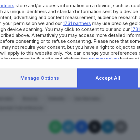
on grande sensibilità sono riusciti a toccare il
artners
store and/or access information on a device, such as co
 Biemmi, durante lo spettacolo sono intervenuti anche
h as unique identifiers and standard information sent by a device
ontent, advertising and content measurement, audience research 
ssimo Lombardo (Direttore Generale Spedali Civili di
h your permission we and our
1731 partners
may use precise geolo
to di Ematologia Spedali Civili di Brescia), Michele
ough device scanning. You may click to consent to our and our
1731
cribed above. Alternatively you may access more detailed infor
 (Presidente Ail nazionale) e Silvano Manzoni (Ail
before consenting or to refuse consenting. Please note that som
 may not require your consent, but you have a right to object to 
rato poco prima dell'evento alla presenza del
will apply to this website only. You can change your preferences 
e by returning to this site and clicking the
privacy policy
button at
Manage Options
Accept All
RIPRODUZIONE RISERVATA © GIORNALE DI BRESCIA
Barnaba
Brescia
Teletutto
San Barnaba
pedali Civili di Brescia