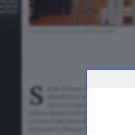
Lo spettacolo per Insieme nulla è impossibile
S
abato 25 marzo alle 21.30
Teletutto pr
all'Auditorium San Barnaba
«Insieme 
del nuovo traguardo di Ail Brescia: l'
a
dell'Asst Spedali Civili di Brescia.
L'evento è stato intervallato dalla rappresenta
dei Giovani e Talentuosi Attori (Fabiana Biem