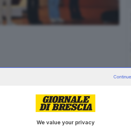
Continue
oporrà l'evento andato in scena lo scorso 18 febbraio
nulla è impossibile»
. Si tratta della presentazione
mpliamento del Reparto di Ematologia Adulti
zione di un'opera teatrale in tre atti con protagonisti
We value your privacy
mi, Anna Bonassi, Giulia Casciaro, Francesco