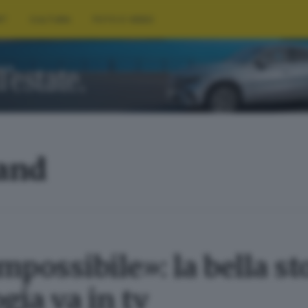
RT
CULTURA
FOTO E VIDEO
land
possibile»: la bella stor
gia va in tv