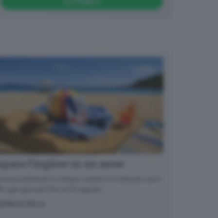
Seguici
para l’inglese in un mese
nuova edizione in cinque volumi è in edicola con il
 ogni giovedì fino al 20 agosto
OPRI DI PIÙ