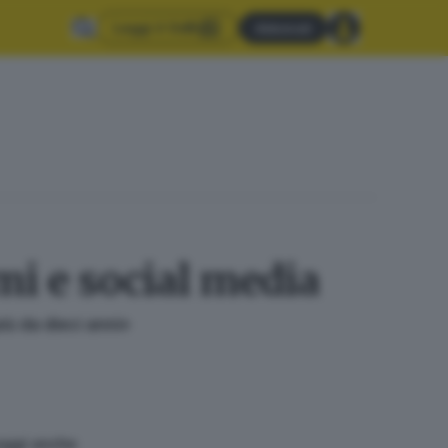
Leggi il GdB
Abbonati
mi e social media
più da dieci anni»
eggi anche