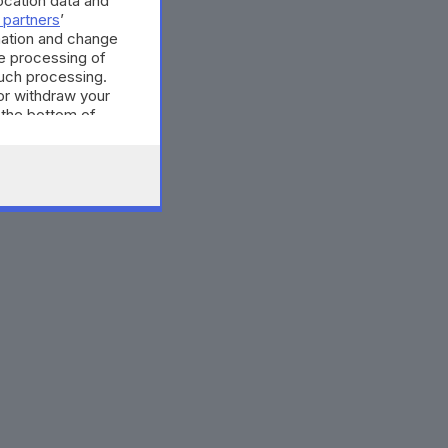
cation data and
 partners
’
mation and change
e processing of
such processing.
or withdraw your
 the bottom of