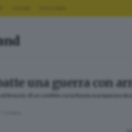
RT
CULTURA
FOTO E VIDEO
land
batte una guerra con ar
di Brescia: «È un conflitto cui la Russia si preparava da 
2
' di lettura
L