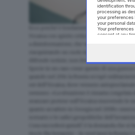
development. Wit
identification thr
processing as des
your preferences 
your personal data
Ecco perché è fondamentale, sottolinea Anna M
Your preferences 
Da sinistra Anna Masera, Francesco Semprini e C
consent at any tim
Ucraina con spirito critico: «Viviamo una fas
the webpage.
a disinformazione, che va quindi filtrata e vag
riacquistando un ruolo importante ma occor
diffonde notizie,
non fermarsi ai titoli
e divul
Specie in un caso come questo di una guerra
quando nel 2014 la Russia occupò militarmente
est dell'Ucraina, dove vennero autoproclama
nessuno. «La situazione è rimasta congelata d
avanzare pretese sull'Ucraina muovendo le su
quanto accaduto in
Georgia nel 2008
» osserv
scenario e le radici geopolitiche dell’invasion
Cosa succederà quindi?, è la domanda che si fan
tira le fila Semprini -. In vent'anni la Russia