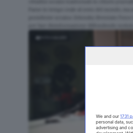
cittadini ucraini trasformati in citizen journa
Paese in tempo reale al resto del mondo, ma an
presidente ucraino Zelensky diventato l'eroe i
per fare disinformazione diffondendo notizie
FOTOGALLERY
We and our
1731 p
personal data, suc
advertising and c