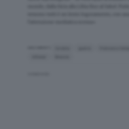
mondo, dalla Siria alla Libia fino al Sahel. Pu
temono tutti è un lento logoramento, con una
l'attenzione mediatica scema».
Ucraina
guerra
Francesco Semp
ARGOMENTI
infowar
Brescia
CONDIVIDI