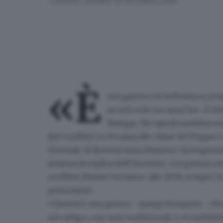
UCRAINA, GUERRA DI INFORMAZIONE
«È
una guerra cui la Russia si pre
accorti solo tre mesi fa». A dir
Stampa, che questa mattina nel 
del conflitto in Ucraina alle classi del Foppa e 
Giornale di Brescia Anna Masera e al responsa
(stasera la replica dell’
incontro «La guerra c
conflitto Russia-Ucraina» alle 18.30, sempre i
prenotarsi
)
.
«Questa è una guerra - spiega Semprini - div
sul campo
, con armi tradizionali, e si combat