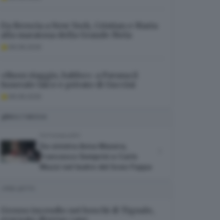
Da Brescia a New York, Cristian e Maria
alla maratona della Grande Mela
08.08.2026
«Buon viaggio, babbo»: a Pavana il
funerale laico e privato di Guccini
08.08.2026
MULTIMEDIA
FOTOGALLERY
Da sinistra Anna Masera,
Francesco Semprini e Carlo
Muzzi nel teatro del liceo Foppa
I PIÙ LETTI
Grosso incendio nei boschi di Tignale,
evacuate diverse case