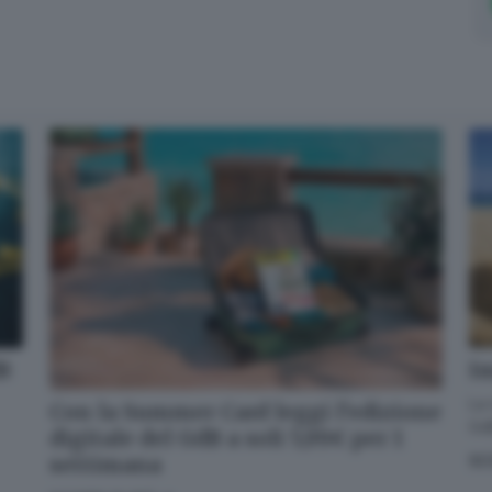
dB
Im
La 
Con la Summer Card leggi l’edizione
GdB
digitale del GdB a soli 5,99€ per 1
settimana
SC