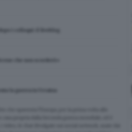
po i colloqui: il liveblog
 «Scene che non scorderò»
nta la guerra in Ucraina
to che spaventa l'Europa, per la prima volta alle
n casa propria dalla Seconda guerra mondiale, ed è
i video, le chat
divulgate sui social network, usate dai