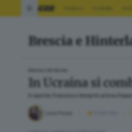
CRONACA
ECONOMIA
SPO
Brescia e Hinter
BRESCIA E HINTERLAND
In Ucraina si com
Il reporter Francesco Semprini al liceo Foppa 
Laura Fasani
10 marzo 2022