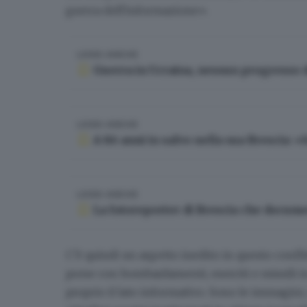
guerra dell'informazione».
LEGGI ANCHE
Guerra in Ucraina, nessun progresso do
LEGGI ANCHE
A 86 anni in salvo nella sua Brescia:
LEGGI ANCHE
La fotoreporter di Brescia che docume
C'è quindi un aspetto inedito in questo conflit
prese con bombardamenti, eserciti e missili i
proprio il lato informativo. Sono le
immagini, 