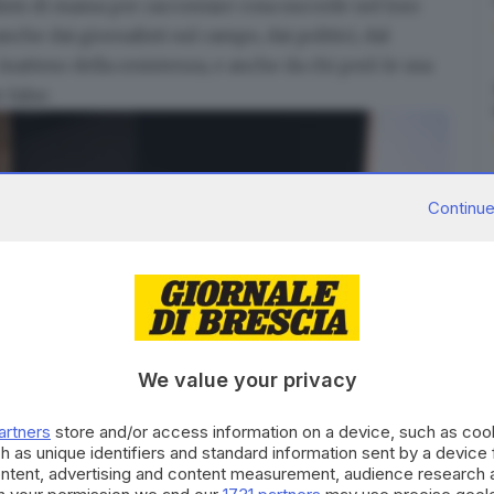
lists di massa per raccontare cosa succede nel loro
che dai giornalisti sul campo, dai politici, dal
natteso della resistenza, e anche da chi però le usa
 false.
Continue
We value your privacy
artners
store and/or access information on a device, such as co
h as unique identifiers and standard information sent by a device
ontent, advertising and content measurement, audience research 