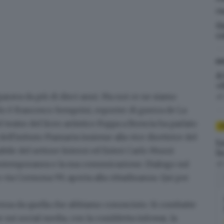
IT
G
co
BR
A
«
parava da più di dieci anni. Ma noi ce ne siamo
d
lo è
Francesco Semprini, reporter di guerra
de La
teatro del liceo artistico Foppa a Brescia ha parlato
I
dell'istituto Piamarta insieme alla vice direttrice del
L
bile del settore Interni ed Esteri Carlo Muzzi
l
ontemporanea e la sua comunicazione
. Dialogo sul
d
n via Cremona 99, aperta alla cittadinanza.
Qui per
ersa da quella che abbiamo conosciuto.
Si combatte
te sui
social media
, con la cosiddetta
infowar
, la