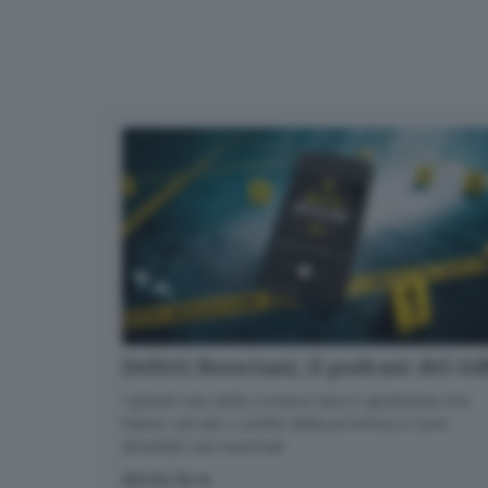
Delitti Bresciani, il podcast del G
I grandi casi della cronaca nera e giudiziaria che
hanno varcato i confini della provincia e sono
diventati casi nazionali
ASCOLTA