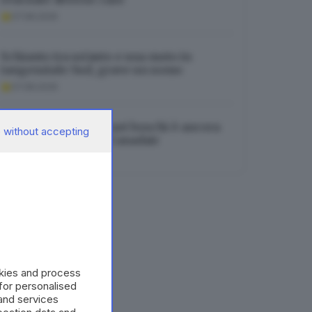
07.08.2026
Schianto tra un’auto e una moto in
tangenziale Sud, grave un uomo
07.08.2026
Tignale, l’incendio nei boschi è ancora
 without accepting
in corso: in arrivo i Canadair
08.08.2026
okies and process
 for personalised
and services