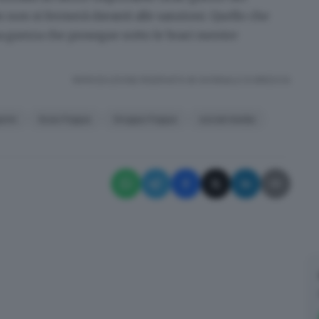
tin non si fermerà davanti alle sanzioni. Quello che
 guerra che prosegue sotto le braci mentre
RIPRODUZIONE RISERVATA © GIORNALE DI BRESCIA
rini
liceo Foppa
Gruppo Foppa
social media