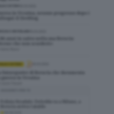
10.03.2022
ALIA E ESTERO
uerra in Ucraina, nessun progresso dopo i
lloqui: il liveblog
10.03.2022
ESCIA E HINTERLAND
 86 anni in salvo nella sua Brescia:
Scene che non scorderò»
i
Ilaria Rossi
10.03.2022
TALIA E ESTERO
a fotoreporter di Brescia che documenta
a guerra in Ucraina
i
Laura Fasani
SUGGERITI PER TE
Polizia Stradale: Deledda va a Milano, a
Brescia arriva Cataldo
08.08.2026