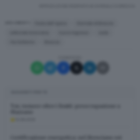
RIPRODUZIONE RISERVATA © GIORNALE DI BRESCIA
Festa dell'opera
Giornale di Brescia
ARGOMENTI
editoriale bresciana
nuovo ingresso
sede
Via Solferino
Brescia
CONDIVIDI
SUGGERITI PER TE
Tav, rumore oltre i limiti: preoccupazione a
Mazzano
10.08.2026
Certificazione energetica: nel Bresciano sei