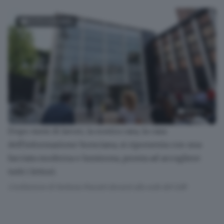
FOTOGALLERY
51
foto
Dopo mesi di lavori, la nostra casa, la casa
La nuova sede del Giornale di Brescia
dell'informazione bresciana, si ripresenta con
una
facciata moderna e luminosa, pronta ad accogliere
tutti i lettori
.
L'esibizione di Stefania Maratti davanti alla sede del GdB