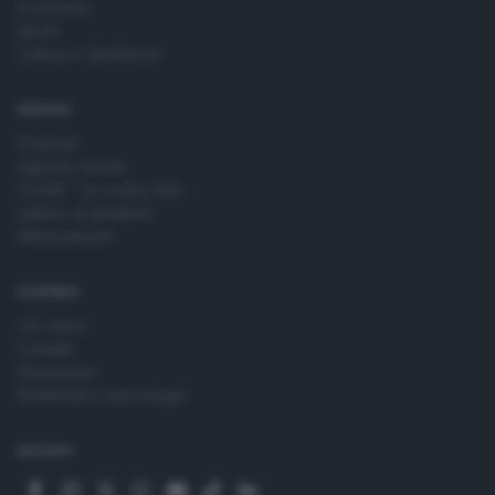
Economia
Sport
Cultura e Spettacoli
SERVIZI
Podcast
Agenda eventi
ZOOM - Le vostre foto
Lettere al direttore
Abbonamenti
AZIENDA
Chi siamo
Contatti
Redazione
Pubblicità e necrologie
SEGUICI