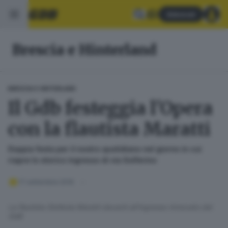
Abbonati
Brescia e Hinterland
BRESCIA E HINTERLAND
Il Gdb festeggia l'Opera
con la flautista Maratti
Doppia festa per il nostro quotidiano nel giorno in cui
riapre lo storico ingresso di via Solferino
17 settembre 2016
La flautista Stefania Maratti davanti all'ingresso rinnovato del
GdB