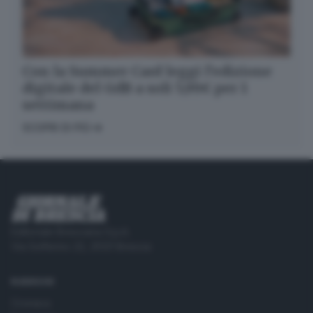
Con la Summer Card leggi l’edizione
digitale del GdB a soli 5,99€ per 1
settimana
SCOPRI DI PIÙ
Editoriale Bresciana S.p.A.
Via Solferino 22, 25121 Brescia
RUBRICHE
Cronaca