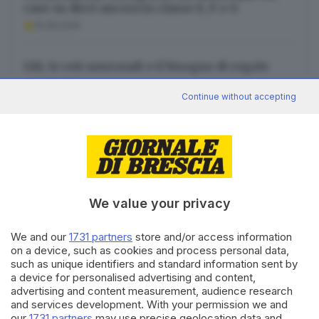
case su dieci ancora in classe E, F o G
10.08.2026
L’AI, le reti neuronali e il bisogno di regole
10.08.2026
Continue without accepting
Canale WhatsApp GDB
We value your privacy
Breaking news in tempo reale
Seguici
We and our
1731 partners
store and/or access information
on a device, such as cookies and process personal data,
such as unique identifiers and standard information sent by
a device for personalised advertising and content,
advertising and content measurement, audience research
and services development. With your permission we and
our
1731 partners
may use precise geolocation data and