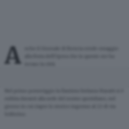
A
nche il Giornale di Brescia rende omaggio
alla
Festa dell'Opera
che in queste ore ha
invaso la città.
Nel primo pomeriggio
la flautista Stefania Maratti
si è
esibita davanti alla sede del nostro quotidiano, nel
giorno in cui
riapre lo storico ingresso al 22 di via
Solferino
.