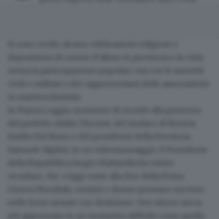
Si sono svolte alcune c
elebrazioni religiose e
deposizioni
di corone d’alloro in provincia e in città,
senza la partecipazione popolare, ma con le
autorità
civili e militari
e dei rappresentanti delle associazioni
in maniera limitata.
In
Piazza Loggia
, momento di ricordo alla presenza
del prefetto Attilio Visconti, del sindaco di Brescia
Emilio Del Bono e del presidente della Provincia
Samuele Alghisi. In un videomessaggio, il Presidente
della Repubblica
Sergio Mattarella
ha voluto
ricordare, che «Oggi come alla fine della Prima
Guerra Mondiale, uomini e donne prestano servizio
nelle forze armate con dedizione. Uno sforzo ancor
più apprezzato in un
momento difficile come quello