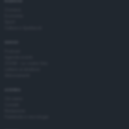
RUBRICHE
Cronaca
Economia
Sport
Cultura e Spettacoli
SERVIZI
Podcast
Agenda eventi
ZOOM - Le vostre foto
Lettere al direttore
Abbonamenti
AZIENDA
Chi siamo
Contatti
Redazione
Pubblicità e necrologie