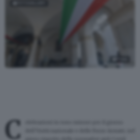
FOTOGALLERY
7
foto
Il 4 novembre in Piazza Loggia
C
elebrazioni in tono minore per il
giorno
dell’Unità nazionale e delle Forze Armate
, nel
pieno rispetto delle
normative anti Covid
.