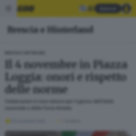
Abbonati
Brescia e Hinterland
BRESCIA E HINTERLAND
Il 4 novembre in Piazza
Loggia: onori e rispetto
delle norme
Celebrazioni in tono minore per il giorno dell’Unità
nazionale e delle Forze Armate
04 novembre 2020
1
' di lettura