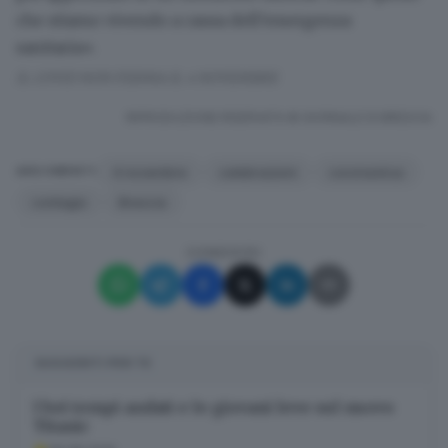
che stiamo vivendo
a causa dell’emergenza
sanitaria».
IL COVID NON FERMA IL 4 NOVEMBRE
RIPRODUZIONE RISERVATA © GIORNALE DI BRESCIA
4 novembre
celebrazioni
coronavirus
ARGOMENTI
contagio
Brescia
CONDIVIDI
SUGGERITI PER TE
I bei tempi andati e le giovani leve sul nuovo
Titanic