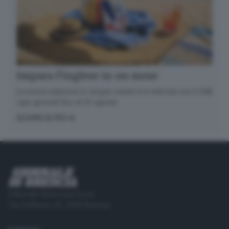
Impara l’inglese in un mese
La nuova edizione in cinque volumi è in edicola con il GdB
ogni giovedì fino al 20 agosto
SCOPRI DI PIÙ
Editoriale Bresciana S.p.A.
Via Solferino 22, 25121 Brescia