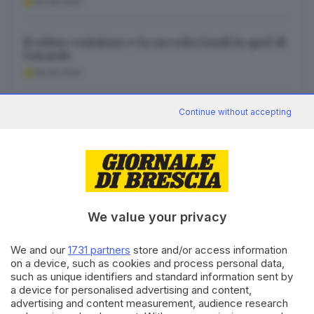
09.08.2026
Il rebus container e la raccolta fondi in quel di
Gavardo
09.08.2026
Claudio Bonissoni, sindaco e uomo di grande
Continue without accepting
valore
09.08.2026
We value your privacy
Canale WhatsApp GDB
We and our
1731 partners
store and/or access information
Breaking news in tempo reale
on a device, such as cookies and process personal data,
such as unique identifiers and standard information sent by
Seguici
a device for personalised advertising and content,
advertising and content measurement, audience research