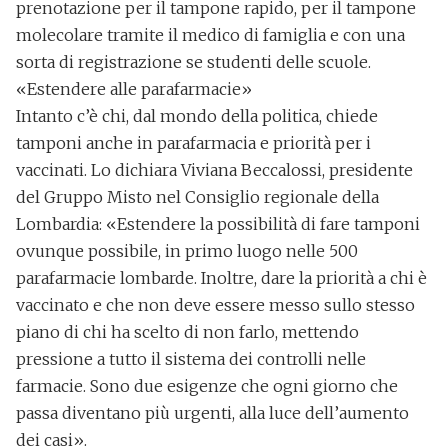
Alla mail registrata verranno inviati periodicamente
prenotazione per il tampone rapido, per il tampone
messaggi di posta elettronica contenenti le ultime notizie.
Potrà interrompere in ogni momento l'invio seguendo le
molecolare tramite il medico di famiglia e con una
istruzioni che troverà in ogni messaggio.
Clicca qui per
l'informativa estesa
sorta di registrazione se studenti delle scuole.
«Estendere alle parafarmacie»
Accetta ed iscriviti
Intanto c’è chi, dal mondo della politica, chiede
tamponi anche in parafarmacia e priorità per i
vaccinati
. Lo dichiara Viviana Beccalossi, presidente
del Gruppo Misto nel Consiglio regionale della
Lombardia: «Estendere la possibilità di fare tamponi
ovunque possibile, in primo luogo nelle
500
parafarmacie lombarde
. Inoltre, dare la priorità a chi è
vaccinato e che non deve essere messo sullo stesso
piano di chi ha scelto di non farlo, mettendo
pressione a tutto il sistema dei controlli nelle
farmacie. Sono due esigenze che ogni giorno che
passa diventano più urgenti, alla luce dell’aumento
dei casi».