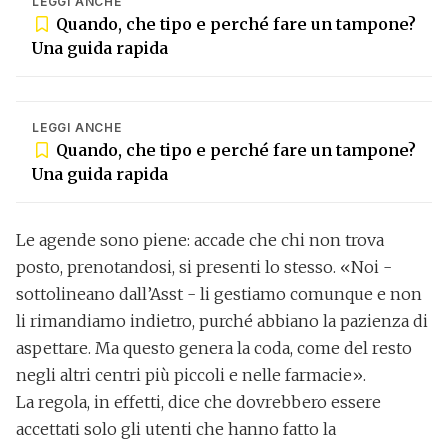
LEGGI ANCHE
Quando, che tipo e perché fare un tampone?
Una guida rapida
✕
La newsletter del
LEGGI ANCHE
mattino, per iniziare la
Quando, che tipo e perché fare un tampone?
giornata sapendo che
aria tira in città,
Una guida rapida
provincia e non solo.
Email*
Le agende sono piene: accade che chi non trova
posto, prenotandosi, si presenti lo stesso. «Noi -
sottolineano dall’Asst -
li gestiamo comunque e non
li rimandiamo indietro, purché abbiano la pazienza di
Quando invii il modulo, controlla la tua inbox per
confermare l'iscrizione
aspettare
. Ma questo genera la coda, come del resto
negli altri centri più piccoli e nelle farmacie».
La regola, in effetti, dice che dovrebbero essere
Informativa ai sensi dell’articolo 13 del
Regolamento UE 2016/679 o GDPR*
accettati solo gli utenti che hanno fatto la