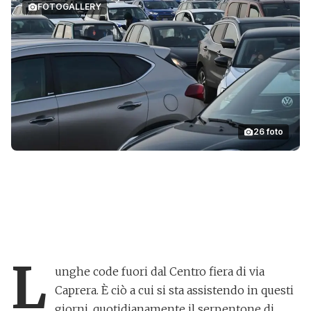
FOTOGALLERY
26
foto
Tamponi e code per il Natale, il Brixia Forum preso
d'assalto
L
unghe code fuori dal
Centro fiera di via
Caprera
. È ciò a cui si sta assistendo in questi
giorni, quotidianamente il serpentone di