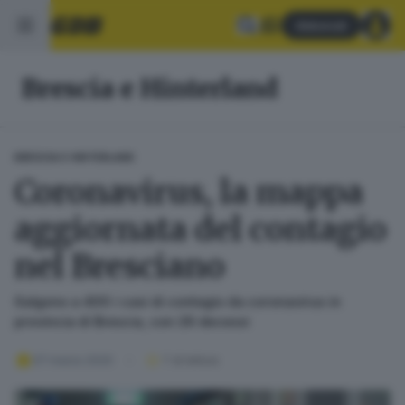
Abbonati
Brescia e Hinterland
BRESCIA E HINTERLAND
Coronavirus, la mappa
aggiornata del contagio
nel Bresciano
Salgono a 400 i casi di contagio da coronavirus in
provincia di Brescia, con 26 decessi
07 marzo 2020
1
' di lettura