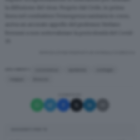
la diffusione del virus. Proprio
dal Civile
, in prima
linea nel combattere l'emergenza sanitaria in corso,
arriva un accorato appello del professor Stefano
Benussi a
non sottovalutare
la pericolosità del
Covid-
19
.
RIPRODUZIONE RISERVATA © GIORNALE DI BRESCIA
coronavirus
epidemia
contagio
ARGOMENTI
mappa
Brescia
CONDIVIDI
SUGGERITI PER TE