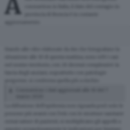
A
coronavirus
in Italia, il dato del contagio in
provincia di
Brescia
è in costante
aggiornamento.
Stando alle cifre elaborate da Ats che fotografano la
situazione alle 10 di questa mattina, sono
400
i casi
nel nostro territorio, con 26 decessi complessivi: la
fascia degli anziani, soprattutto con patologie
pregresse, si conferma quella più a rischio.
Coronavirus: i dati aggiornati alle 10 del 7
marzo 2020
La diffusione dell'epidemia non riguarda però solo le
persone più avanti con l'età: con le strutture sanitarie
ormai sature di pazienti, si moltiplicano gli appelli a
seguire scrupolosamente le indicazioni per limitare