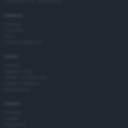
Via Solferino 22, 25121 Brescia
RUBRICHE
Cronaca
Economia
Sport
Cultura e Spettacoli
SERVIZI
Podcast
Agenda eventi
ZOOM - Le vostre foto
Lettere al direttore
Abbonamenti
AZIENDA
Chi siamo
Contatti
Redazione