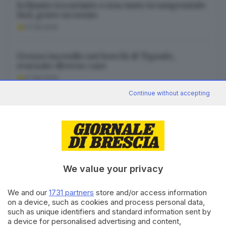
Schianto tra un’auto e una moto in tangenziale
Sud, grave un uomo
07.08.2026
Grosso incendio nei boschi di Tignale,
evacuate diverse case
07.08.2026
Continue without accepting
Caldo, è record del millennio. E a 3.000 metri
crisi per il permafrost
07.08.2026
We value your privacy
We and our
1731 partners
store and/or access information
Canale WhatsApp GDB
on a device, such as cookies and process personal data,
such as unique identifiers and standard information sent by
Breaking news in tempo reale
a device for personalised advertising and content,