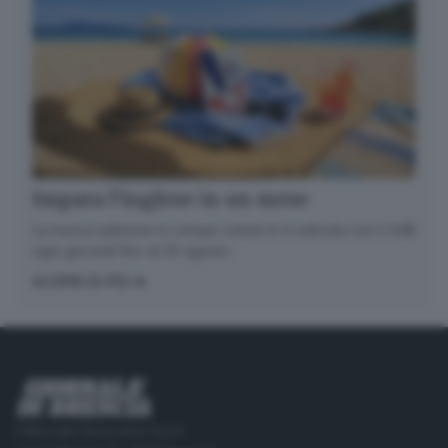
Impara l’inglese in un mese
La nuova edizione in cinque volumi è in edicola con il GdB
ogni giovedì fino al 20 agosto
SCOPRI DI PIÙ
Editoriale Bresciana S.p.A.