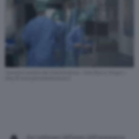
Operatori sanitari alla Poliambulanza - Foto Marco Ortogni /
Neg © www.giornaledibrescia.it
due settimane dall'inizio dell'
emergenza