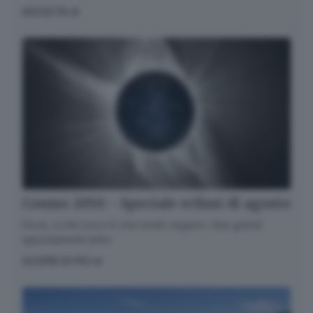
ASCOLTA
Cosmo 2050 - Speciale eclissi di agosto
Dove, a che ora e in che modo seguire i due grandi
appuntamenti estivi.
SCOPRI DI PIÙ