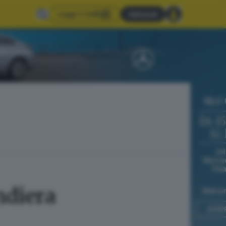
Leggi il GdB
Abbonati
ndiera