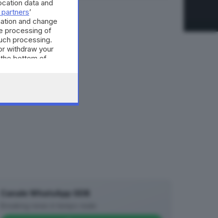
cation data and
 partners
’
mation and change
e processing of
such processing.
or withdraw your
 the bottom of
Canale WhatsApp GDB
Breaking news in tempo reale