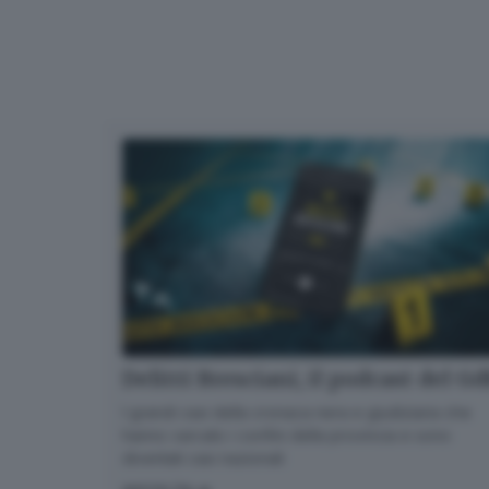
Delitti Bresciani, il podcast del G
I grandi casi della cronaca nera e giudiziaria che
hanno varcato i confini della provincia e sono
diventati casi nazionali