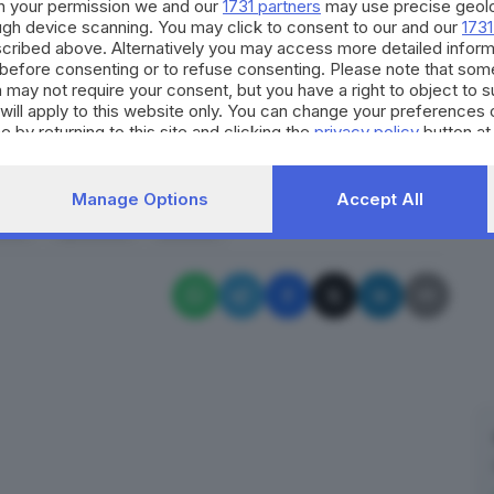
h your permission we and our
1731 partners
may use precise geolo
Leonessa ha continuato a innalzarsi su quello sfondo
ough device scanning. You may click to consent to our and our
1731
a tempesta tutt’intorno. E ora che l’emergenza
cribed above. Alternatively you may access more detailed infor
quella da non far dormire la notte per il tormento -
before consenting or to refuse consenting. Please note that som
 may not require your consent, but you have a right to object to 
o ammainare quel gonfalone simbolico della nostra
will apply to this website only. You can change your preferences 
l suo sindaco,
e by returning to this site and clicking the
privacy policy
button at
RIPRODUZIONE RISERVATA © GIORNALE DI BRESCIA
Manage Options
Accept All
irus
speranza
Brescia