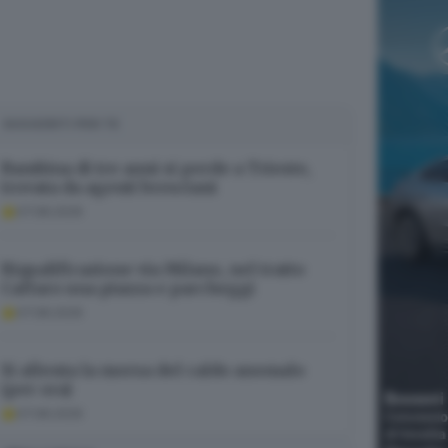
SUGGERITI PER TE
Bambina di tre anni si perde a Trieste,
trovata da agenti bresciani
07.08.2026
Riqualificazione via Milano, nel tratto
Caffaro una piazza e parcheggi
07.08.2026
Si allenta la morsa del caldo anomalo
(per ora)
07.08.2026