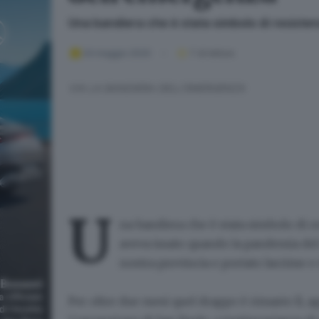
Una bandiera che è stata simbolo di resiste
24 maggio 2020
1
' di lettura
VIA LA BANDIERA DELL'EMERGENZA
U
na bandiera che è stata
simbolo di r
aveva issato quando la pandemia de
nostra provincia e portato lacrime e
Per oltre
due mesi
quel drappo è rimasto lì, a