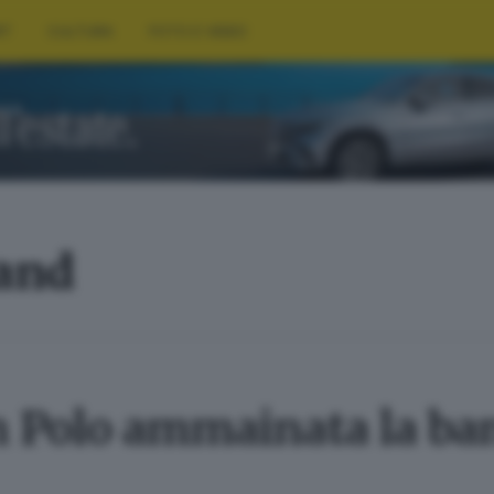
RT
CULTURA
FOTO E VIDEO
land
n Polo ammainata la ba