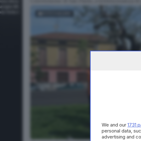
Conversione di San Paolo
, a testimonianza di
FOTOGALLERY
We and our
1731 p
personal data, suc
advertising and c