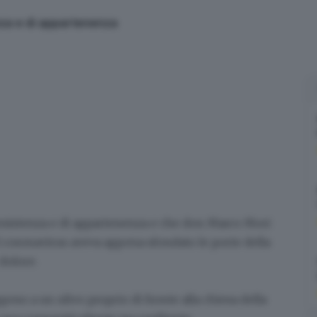
nza e di appartenenza
esistenza e di appartenenza
e che don Marco Mori
l
coronavirus
aveva appena sfondato le porte della
 dolore.
ppeso a un ulivo proprio di fronte alla
chiesa della