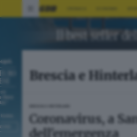
CRONACA
ECONOMIA
SPO
Brescia e Hinter
BRESCIA E HINTERLAND
Coronavirus, a Sa
dell'emergenza