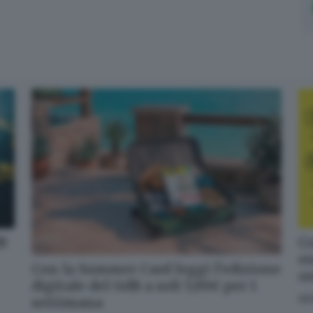
dB
Cr
en
Con la Summer Card leggi l’edizione
o
digitale del GdB a soli 5,99€ per 1
GI
settimana