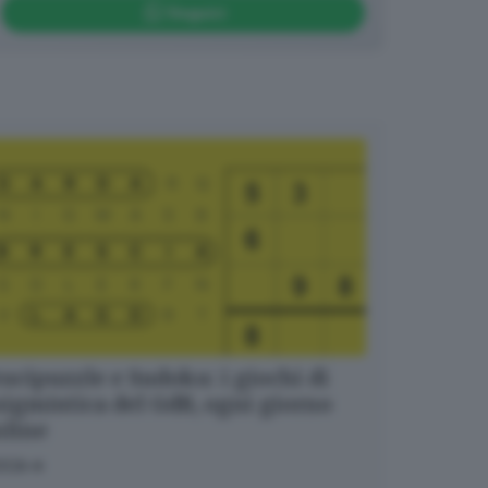
Seguici
ucipuzzle e Sudoku: i giochi di
igmistica del GdB, ogni giorno
nline
OCA