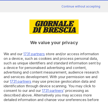
Caffaro
Sin Caffaro
caso Caffaro
ARGOMENTI
Continue without accepting
parte civile
processo
Loggia
Comune di Brescia
ks1
norma
Brescia
CONDIVIDI
We value your privacy
We and our
1731 partners
store and/or access information
Leggi anche
on a device, such as cookies and process personal data,
✕
19.06.2023
BRESCIA E HINTERLAND
such as unique identifiers and standard information sent by
a device for personalised advertising and content,
Il caso Caffaro diventa un podcast: a settembre
advertising and content measurement, audience research
tutta la storia, dall'inizio
Cosa è successo oggi? A
and services development. With your permission we and
metà pomeriggio
our
1731 partners
may use precise geolocation data and
facciamo il punto, tra
17.06.2023
BRESCIA E HINTERLAND
identification through device scanning. You may click to
cronaca e novità del
consent to our and our
1731 partners
’ processing as
giorno.
Caso Caffaro, il centrodestra: «Vogliamo sapere
described above. Alternatively you may access more
perché il Comune non si è costituito parte civile»
detailed information and change your preferences before
Email*
consenting or to refuse consenting. Please note that some