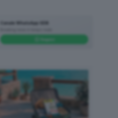
Canale WhatsApp GDB
Breaking news in tempo reale
Seguici