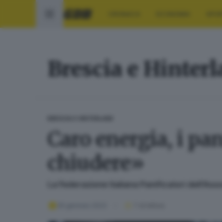
CRONACA
ECONOMIA
SPO
Brescia e Hinter
BRESCIA E HINTERLAND
Caro energia, i pan
chiudere»
La Federazione Italiana Panificatori dell’As
05 gennaio 2023
1
' di lettura