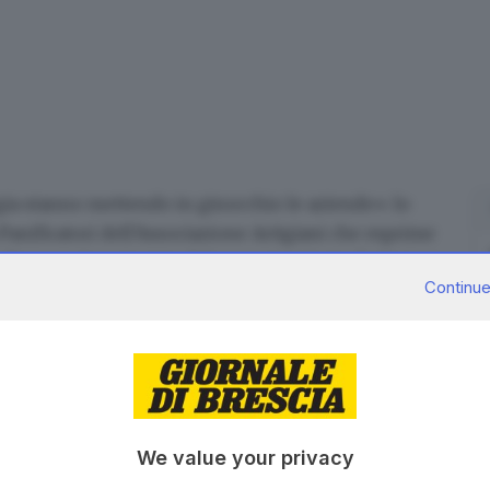
gia
stanno mettendo in ginocchio le aziende»: lo
 Panificatori dell’Associazione Artigiani che esprime
 il nuovo
incremento del gas
comunicato da Arera e
Continue
razioni che sono presenti su tutto il territorio
cato -, sono sul punto di chiudere definitivamente
 intere comunità di un prodotto essenziale». Il
intervento deciso e forte: «
Noi bresciani ci
gisca con coraggio ad una situazione di tale gravità
We value your privacy
embre erano pronte a mobilitarsi sulla questione