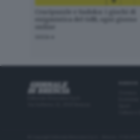
Crucipuzzle e Sudoku: i giochi di
enigmistica del GdB, ogni giorno
online
GIOCA
RUBRICHE
Cronaca
Editoriale Bresciana S.p.A.
Economia
Via Solferino 22, 25121 Brescia
Sport
Cultura e 
© Copyright Editoriale Bresciana S.p.A. - Brescia - P.IVA 00