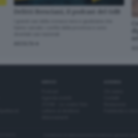
Delitti Bresciani, il podcast del GdB
I grandi casi della cronaca nera e giudiziaria che
Co
hanno varcato i confini della provincia e sono
di
diventati casi nazionali
s
ASCOLTA
SC
SERVIZI
AZIENDA
Podcast
Chi siamo
Agenda eventi
Contatti
ZOOM - Le vostre foto
Redazione
Spettacoli
Lettere al direttore
Pubblicità e nec
Abbonamenti
272770173
Condizioni di abbonamento
Condizioni generali del 