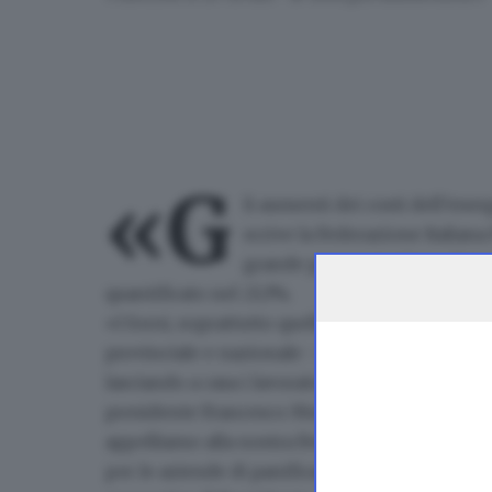
«G
li
aumenti dei
costi dell’ener
scrive la Federazione Italiana
grande preoccupazione dopo
quantificato nel 23,3%.
«I forni, soprattutto quelli di piccoli paesi o f
provinciale e nazionale - si legge nel comuni
lasciando a casa i lavoratori e rendendo prive
presidente Francesco Mensi chiede quindi un 
appelliamo alla nostra Federazione
affinché a
per le aziende di panificazione che già a dic