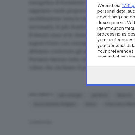
energetica. Il Presidente nazionale ha convocat
We and our
1731 p
sappiamo vuole proporre la dichiarazione de
personal data, suc
advertising and c
mobilitazione tutta la categoria e valutando t
development. Wit
necessario, le più drastiche».
identification thr
processing as des
Il timore sono sì le chiusure, ma anche quello
your preferences 
sopravvivere con conseguenze sulle famiglie
your personal data
abbiamo contenuto gli aumenti, ma non possiam
Your preferences 
consent at any tim
Pertanto faremo tutto ciò che la situazione ri
the webpage.
coloro che rischiano il posto».
caro energia
panificio
Brescia
ARGOMENTI
Associazione Artigiani
Arera
Francesco Men
CONDIVIDI