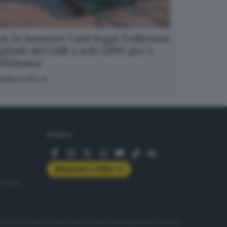
n la Summer Card leggi l’edizione
gitale del GdB a soli 5,99€ per 1
ettimana
OPRI DI PIÙ
SEGUICI
Abbonati a GDB+
rologie
servizio
Privacy
Cookie policy
Accessibilità
Pubblicità elettorale