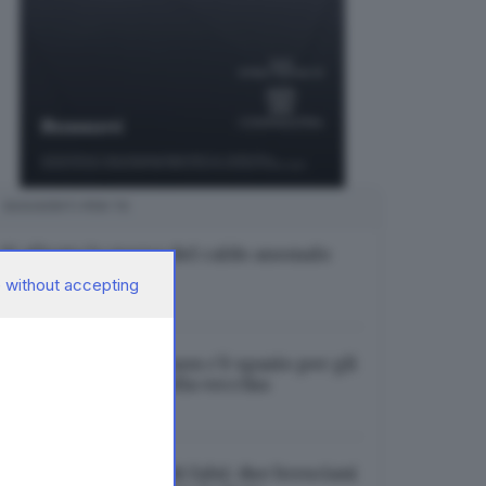
SUGGERITI PER TE
Si allenta la morsa del caldo anomalo
(per ora)
 without accepting
07.08.2026
Paratico, in mensa non c’è spazio per gli
studenti: riapre quella vecchia
07.08.2026
Sismabonus e crediti falsi: due bresciani