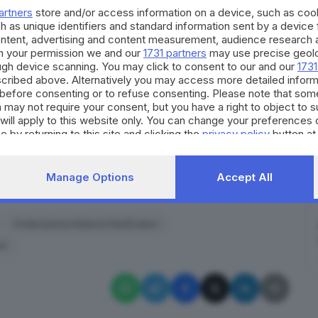
o in via d’urgenza gli organi federali ai quali
artners
store and/or access information on a device, such as co
llo
stato di agitazione della categoria
, chiamando alla
h as unique identifiers and standard information sent by a device
ontent, advertising and content measurement, audience research 
utte le possibili opzioni conseguenti, ivi comprese, se
h your permission we and our
1731 partners
may use precise geolo
ough device scanning. You may click to consent to our and our
1731
cribed above. Alternatively you may access more detailed infor
 di
vedersi costretti ad aumenti importanti
per
before consenting or to refuse consenting. Please note that som
 e sui consumi: «Fino ad oggi - prosegue Mensi -
 may not require your consent, but you have a right to object to 
o lasciar morire i nostri panifici senza far nulla.
will apply to this website only. You can change your preferences 
e by returning to this site and clicking the
privacy policy
button at
chiederà di essere fatto sapendo di avere vicino a
Manage Options
Accept All
RIPRODUZIONE RISERVATA © GIORNALE DI BRESCIA
Federazione Italiana Panificatori
si