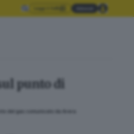
Leggi il GdB
Abbonati
sul punto di
mento del gas comunicato da Arera