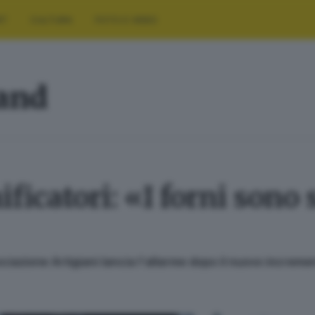
RT
CULTURA
FOTO E VIDEO
land
ificatori: «I forni sono 
sociazione Artigiani lancia l'allarme dopo il nuovo incre