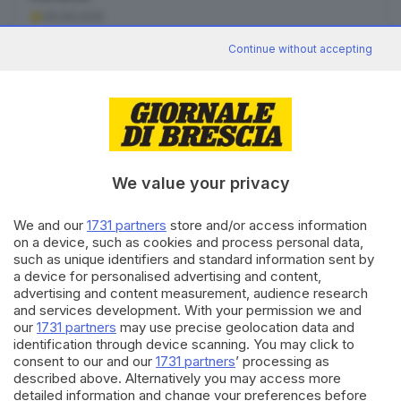
09.08.2026
Continue without accepting
Canale WhatsApp GDB
Breaking news in tempo reale
We value your privacy
Seguici
We and our
1731 partners
store and/or access information
on a device, such as cookies and process personal data,
such as unique identifiers and standard information sent by
a device for personalised advertising and content,
advertising and content measurement, audience research
and services development. With your permission we and
our
1731 partners
may use precise geolocation data and
identification through device scanning. You may click to
consent to our and our
1731 partners
’ processing as
described above. Alternatively you may access more
detailed information and change your preferences before