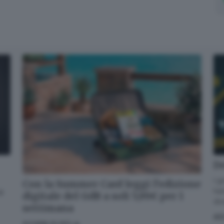
De
I g
Con la Summer Card leggi l’edizione
han
di
digitale del GdB a soli 5,99€ per 1
div
settimana
AS