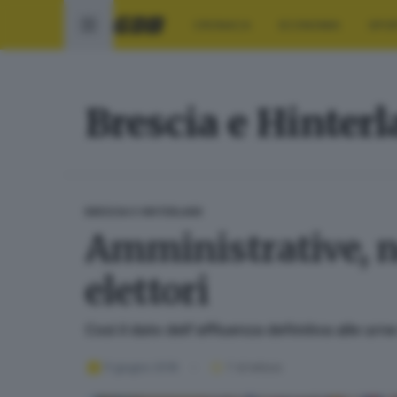
CRONACA
ECONOMIA
SPO
Brescia e Hinter
BRESCIA E HINTERLAND
Amministrative, ne
elettori
Così il dato dell'affluenza definitiva alle ur
11 giugno 2018
1
' di lettura