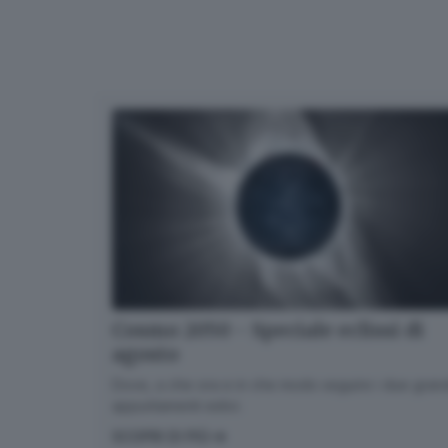
Cosmo 2050 - Speciale eclissi di
agosto
Dove, a che ora e in che modo seguire i due gran
appuntamenti estivi.
SCOPRI DI PIÙ