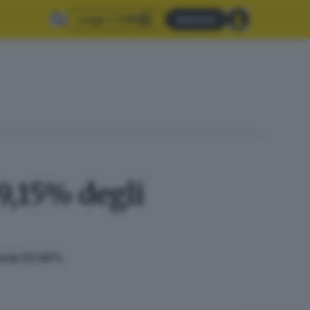
Leggi il GdB
Abbonati
9,15% degli
 quota 57,44%