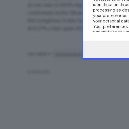
identification thr
al voto
solo il 43,92% degli elettori
. Per il co
processing as des
confermato anche dal prefetto Annunziato V
your preferences 
Nel complesso, il dato bresciano risulta inferi
your personal data
Your preferences 
al 61,17%
a dato quasi definitivo.
consent at any tim
the webpage.
amministrative 2018
Brescia
ARGOMENTI
CONDIVIDI