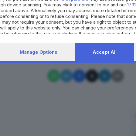
ough device scanning. You may click to consent to our and our
1731
mune si preannuncia il commissariamento, già
cribed above. Alternatively you may access more detailed infor
ardé.
before consenting or to refuse consenting. Please note that som
ore, sia pur di poco, a quello
nazionale, che si attesta
 may not require your consent, but you have a right to object to 
will apply to this website only. You can change your preferences 
e by returning to this site and clicking the
privacy policy
button at
RIPRODUZIONE RISERVATA © GIORNALE DI BRESCIA
Manage Options
Accept All