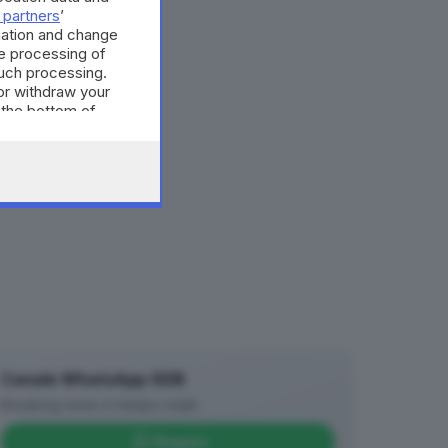
 partners
’
mation and change
e processing of
such processing.
or withdraw your
 the bottom of
Canale WhatsApp GDB
Breaking news in tempo reale
Seguici