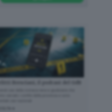
litti Bresciani, il podcast del GdB
randi casi della cronaca nera e giudiziaria che
no varcato i confini della provincia e sono
entati casi nazionali
COLTA