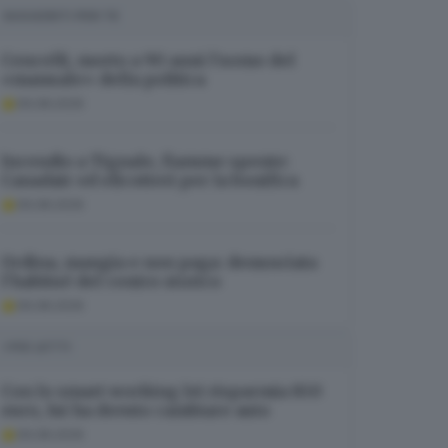
SUGGERITI PER TE
Cencelli, morto a 90 anni l’uomo del
«manuale» della politica
09.08.2026
Incendio a Tignale, fiamme spente:
Canadair ed elicotteri per la bonifica
09.08.2026
Ordina, mangia e non paga: denunciata
l’habitué del centro storico
09.08.2026
I PIÙ LETTI
Con lo smart working lei risparmia 850
euro, lui ha dovuto cambiare auto
09.08.2026