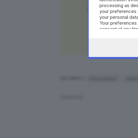
LEGGI ANCHE
processing as des
Freccia Rossa, 30enne inc
your preferences 
your personal data
Your preferences 
consent at any tim
LEGGI ANCHE
the webpage.
Al Freccia Rossa sono stat
LEGGI ANCHE
Fabbriche, parcheggi, sott
Freccia Rossa
Polizi
ARGOMENTI
Inutile raccontare di
corridoi tr
CONDIVIDI
materiale organico. Un ambient
associazioni di volontariato. Mat
ambiente compromesso trovano c
antipanico per impedire all’istitu
controllo. Tante volte i vigilantes