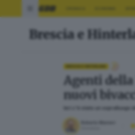
CRONACA
ECONOMIA
SPO
Brescia e Hinter
BRESCIA E HINTERLAND
Agenti della
nuovi bivacc
Ieri c'è stato un sopralluogo d
Roberto Manieri
Giornalista