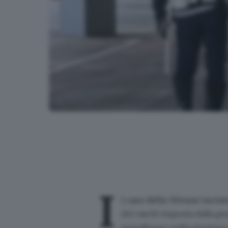
Il sopralluogo della Polizia Locale al Freccia Rossa
I
l
caso della 30enne incint
dei varchi imposta dalla pro
sopralluogo nella struttura 