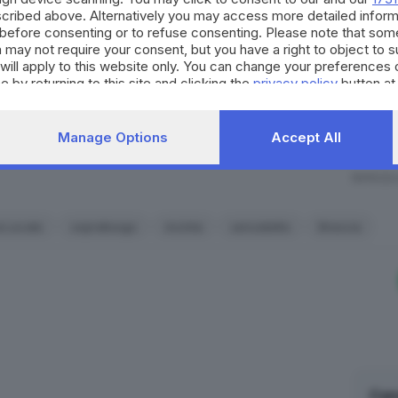
per il territorio. Decidi anch
cribed above. Alternatively you may access more detailed infor
inta vive nel vano scala del parcheggio
strumento quotidiano di co
before consenting or to refuse consenting. Please note that som
 may not require your consent, but you have a right to object to 
civico.
will apply to this website only. You can change your preferences 
e by returning to this site and clicking the
privacy policy
button at
SCOPRI DI PI
i chiusi anche gli accessi al parcheggio
Manage Options
Accept All
RIPRODU
erranei: dove a Brescia i disperati cercano rifugio
a Locale
sopralluogo
incinta
senzatetto
Brescia
asformati in latrine
e vani scale appena ripuliti diventati i
e
fortemente compromesso da rifiuti e avanzi di pasti
co
eriale in putrefazione che attiva roditori e da cui emana u
asa decine di persone. Hanno sfondato le porte,
rotto le
to di vigilanza che presidia la struttura di sorprendere gli 
 delle strutture private si sono trovati faccia a faccia con s
Can