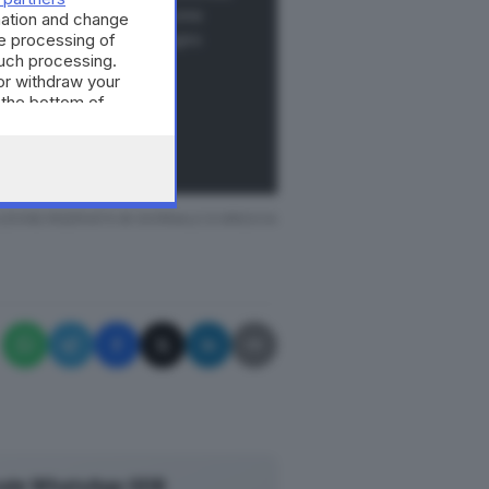
e tu di vivere il Giornale come
mation and change
noscenza, dialogo e impegno
e processing of
such processing.
or withdraw your
 the bottom of
Ù
ACCEDI
ZIONE RISERVATA © GIORNALE DI BRESCIA
n poco discariche di vario
nsegnati ai senzatetto dalle
n odore fetido. «In questo
 serrature
e abbattuto le barre
occupanti durante i giri di
tranieri e persone alterate
ale WhatsApp GDB