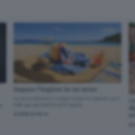
✕
La newsletter del mattino, per iniziare la giornata sapendo che
aria tira in città, provincia e non solo.
Email*
Impara l’inglese in un mese
La nuova edizione in cinque volumi è in edicola con il
Co
GdB ogni giovedì fino al 20 agosto
di
di
Quando invii il modulo, controlla la tua inbox per confermare
s
SCOPRI DI PIÙ
l'iscrizione
SC
Informativa ai sensi dell’articolo 13 del Regolamento