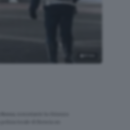
15
foto
 Rossa
, nonostante la chiusura
polizia locale di Brescia un