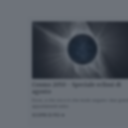
Cosmo 2050 - Speciale eclissi di
agosto
Dove, a che ora e in che modo seguire i due gran
appuntamenti estivi.
SCOPRI DI PIÙ