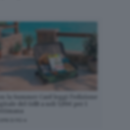
n la Summer Card leggi l’edizione
gitale del GdB a soli 5,99€ per 1
ettimana
OPRI DI PIÙ