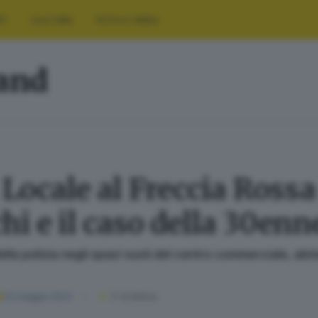
RT
CULTURA
FOTO E VIDEO
land
 Locale al Freccia Rossa
hi e il caso della 30enn
ella polizia negli spazi vuoti del centro commerciale, abit
03 maggio 2023
3
' di lettura