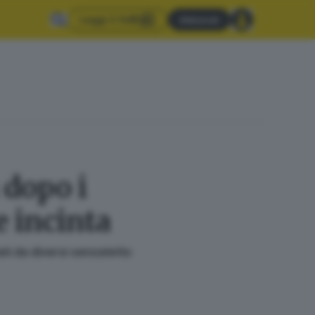
Leggi il GdB
Abbonati
 dopo i
e incinta
ati da diversi senzatetto