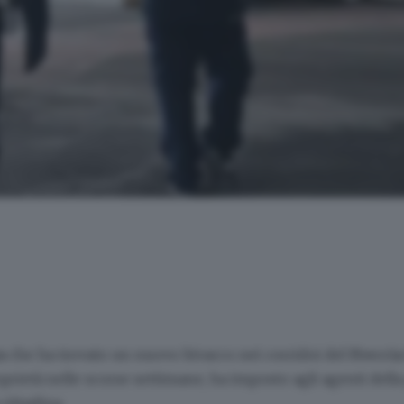
a
che ha trovato un nuovo bivacco nei corridoi del
Freccia
prietà nelle scorse settimane, ha imposto agli agenti della 
cittadina.