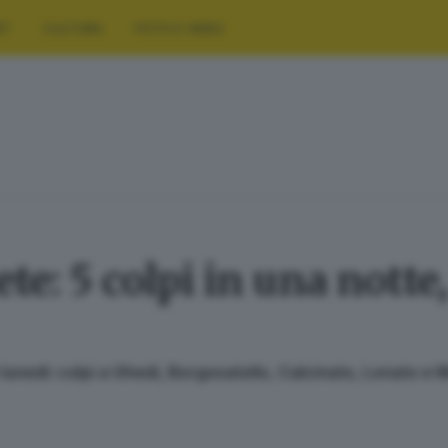
RT
CULTURA
FOTO E VIDEO
e: 5 colpi in una notte, 
 lunedì: colpi a Ghedi, Borgosatollo, Calcinato, Lonato e 