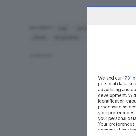
colpi
slot machine
cambiamone
ARGOMENTI
Ghedi
Borgosatollo
Calcinato
Lonato
CONDIVIDI
We and our
1731 p
personal data, suc
advertising and c
development. Wit
identification thr
processing as des
your preferences 
your personal data
Your preferences 
consent at any tim
the webpage.