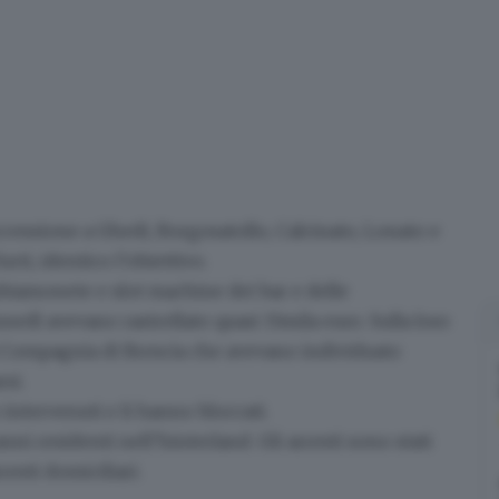
ccessione a
Ghedi
,
Borgosatollo
,
Calcinato
,
Lonato
e
urti, identico l’obiettivo.
mbiamonete
e
slot machine
dei bar e delle
 lunedì avevano
rastrellato quasi 15mila euro
. Sulla loro
a Compagnia di Brescia
che avevano individuato
si.
intervenuti e li hanno
bloccati
.
 anni
residenti nell’hinterland. Gli arresti sono stati
rresti domiciliari.