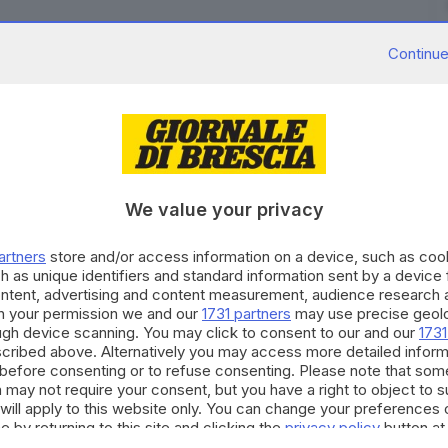
RIPRODUZIONE RISERVATA © GIORNALE DI BRESCIA
Continue
te
ladri
Enoch Barwuah
carabinieri
arresto
Montichiari
We value your privacy
artners
store and/or access information on a device, such as co
h as unique identifiers and standard information sent by a device
ontent, advertising and content measurement, audience research 
h your permission we and our
1731 partners
may use precise geolo
ough device scanning. You may click to consent to our and our
1731
cribed above. Alternatively you may access more detailed infor
before consenting or to refuse consenting. Please note that som
 may not require your consent, but you have a right to object to 
will apply to this website only. You can change your preferences 
e by returning to this site and clicking the
privacy policy
button at