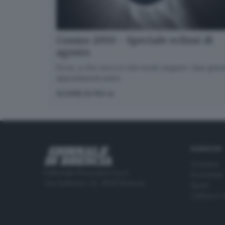
Cosmo 2050 - Speciale eclissi di
agosto
Dove, a che ora e in che modo seguire i due gran
appuntamenti estivi.
SCOPRI DI PIÙ
RUBRICHE
Cronaca
Editoriale Bresciana S.p.A.
Economia
Via Solferino 22, 25121 Brescia
Sport
Cultura e 