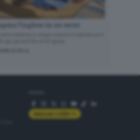
para l’inglese in un mese
nuova edizione in cinque volumi è in edicola con il
 ogni giovedì fino al 20 agosto
OPRI DI PIÙ
SEGUICI
Abbonati a GDB+
rologie