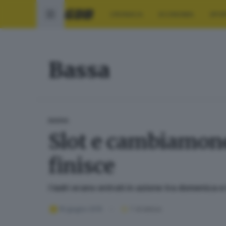
CRONACA
ECONOMIA
SPO
Bassa
BASSA
Slot e cambiamonet
finisce
I ladri erano entrati in azione tra domenica e
16 giugno 2015
1
' di lettura