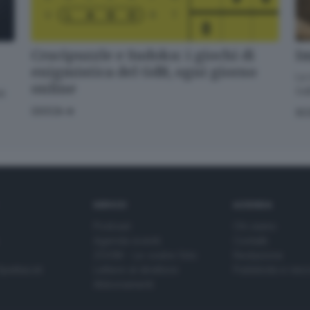
Crucipuzzle e Sudoku: i giochi di
Im
enigmistica del GdB, ogni giorno
La 
online
GdB
di
GIOCA
SC
SERVIZI
AZIENDA
Podcast
Chi siamo
Agenda eventi
Contatti
ZOOM - Le vostre foto
Redazione
Spettacoli
Lettere al direttore
Pubblicità e nec
Abbonamenti