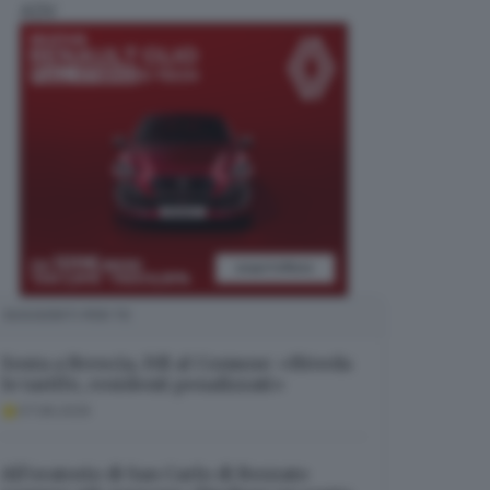
ADV
SUGGERITI PER TE
Sosta a Brescia, FdI al Comune: «Riveda
le tariffe, residenti penalizzati»
07.08.2026
All’oratorio di San Carlo di Rezzato