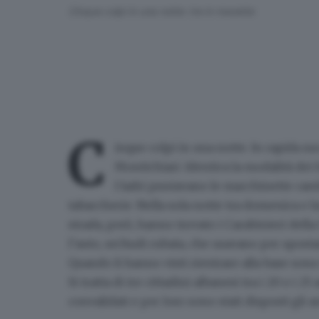
Cinque colpi in una notte: tre in manette
C
inque colpi in una notte.
In rapida su
Montichiari
. Identica la modalità dei f
I ladri puntavano le
macchinette ca
tabaccherie. Nella sola notte tra domenica e
strada, però, hanno trovato i
Carabinieri dell
l’auto, un’Audi rubata, che usavano per spostar
Quando li hanno visti
rientrare alla base
sono 
Si tratta di tre cittadini albanesi tra i 20 e i 25
convalidati
e per loro sono stati disposti gli a