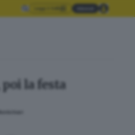
Leggi il GdB
Abbonati
poi la festa
Montichiari