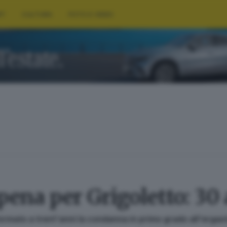
RT
CULTURA
FOTO E VIDEO
 pena per Grigoletto: 30
formato a trent'anni la condanna in primo grado all'ergas