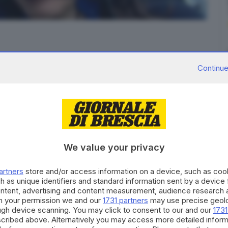
Continue
 ha riformato a trent'anni la condanna di primo grado
il pilota d'aerei bresciano che il 29 agosto 2013 uccise
a Rodrigues
, 29 anni, la sua dipendente e amante,
We value your privacy
stata letta dopo due ore di camera di consiglio.
 aveva sostenuto la non imputabilità del suo assistito
artners
store and/or access information on a device, such as co
h as unique identifiers and standard information sent by a device
lere al momento del fatto per
un disturbo bipolare
. Il
ontent, advertising and content measurement, audience research 
positato nelle scorse settimane una relazione con la
h your permission we and our
1731 partners
may use precise geolo
ough device scanning. You may click to consent to our and our
1731
 dell'omicidio era lucido e consapevole.
cribed above. Alternatively you may access more detailed infor