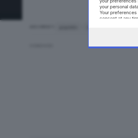
your preferences 
your personal data
Your preferences 
consent at any tim
the webpage.
grigoletto
marilia rodrigues
omic
ARGOMENTI
CONDIVIDI