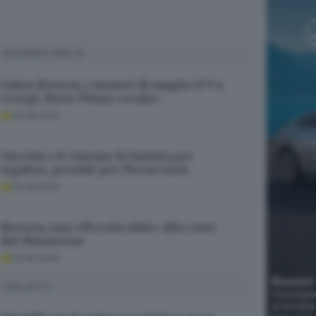
SUGGERITI PER TE
Union Brescia, i numeri di maglia: il 9 a
Crespi, Rizzo Pinna «scala»
06.08.2026
Guccini e il cinema: fu barista per
Ligabue, preside per Pieraccioni
06.08.2026
Brescia, una «Piccola città» alla corte
del Maestrone
06.08.2026
I PIÙ LETTI