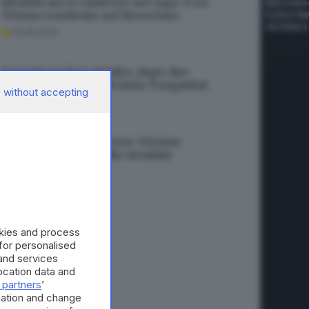
Identificato il cadavere nel lago: è un
37enne residente nel Bresciano
06.08.2026
Investita in bici ad Adro, dopo due
settimane muore Michela Tengattini
 without accepting
06.08.2026
Ragazzi morti nel fosso: 63enne
indagato per omicidio stradale
06.08.2026
okies and process
 for personalised
and services
cation data and
 partners
’
mation and change