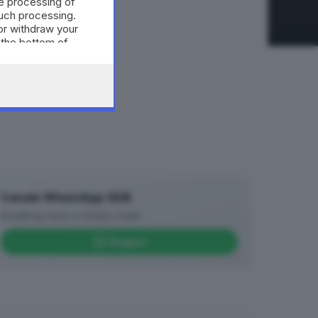
e processing of
such processing.
or withdraw your
 the bottom of
Canale WhatsApp GDB
Breaking news in tempo reale
Seguici