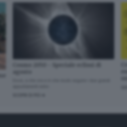
Cr
Cosmo 2050 - Speciale eclissi di
en
agosto
one
o
Dove, a che ora e in che modo seguire i due grandi
appuntamenti estivi.
GI
SCOPRI DI PIÙ