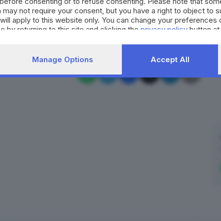
before consenting or to refuse consenting. Please note that som
 may not require your consent, but you have a right to object to 
RIPRODUZIONE RISERVATA © GIORNALE DI BRESCIA
will apply to this website only. You can change your preferences 
e by returning to this site and clicking the
privacy policy
button at
idio
ergastolo
appello
Manage Options
Accept All