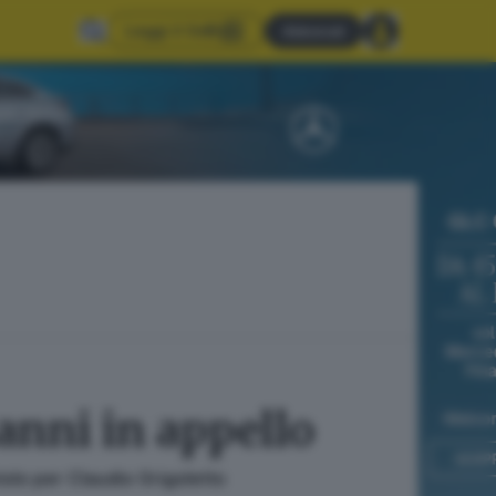
Leggi il GdB
Abbonati
 anni in appello
tolo per Claudio Grigoletto