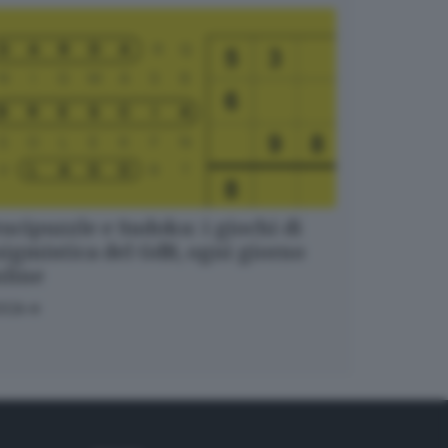
ucipuzzle e Sudoku: i giochi di
igmistica del GdB, ogni giorno
nline
OCA