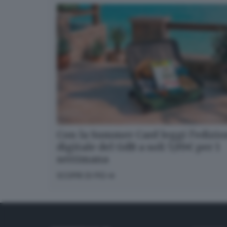
Con la Summer Card leggi l’edizi
digitale del GdB a soli 5,99€ per 1
settimana
SCOPRI DI PIÙ