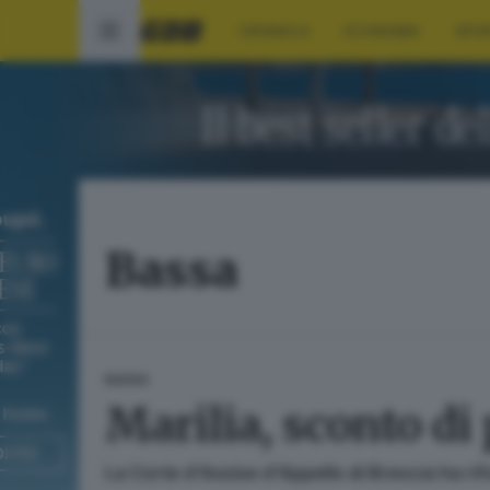
CRONACA
ECONOMIA
SPO
Bassa
BASSA
Marilia, sconto di
La Corte d'Assise d'Appello di Brescia ha ri