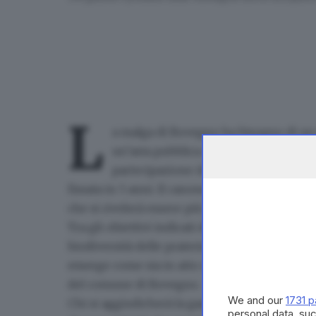
L
a malga di Bovegno ha bisogno di u
un’asta pubblica che si terrà alle 10 
partecipazione dovrà essere presentata
fissata in
5 anni
. Il canone annuo ammonta a
che si rivelerà essere più adeguata.
Tra gli obiettivi indicati dall’Amministrazio
biodiversità delle praterie
e la promozione de
emerge come sia in atto un tentativo di favor
del comune di Bovegno
.
We and our
1731 p
Chi si aggiudicherà la gara dovrà occuparsi d
personal data, suc