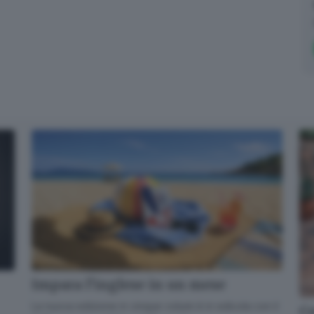
Impara l’inglese in un mese
La nuova edizione in cinque volumi è in edicola con il
Co