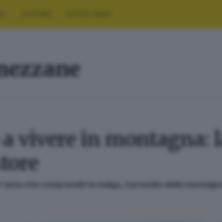
RT
CULTURA
FOTO E VIDEO
mezzane
 a vivere in montagna: 
tore
n'asta che comprende la malga, il presidio della montagna