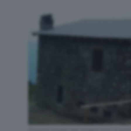
Chi gestirà il presidio della montagna dovrà occuparsi