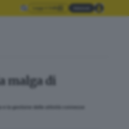
Leggi il GdB
Abbonati
la malga di
 e la gestione delle attività connesse