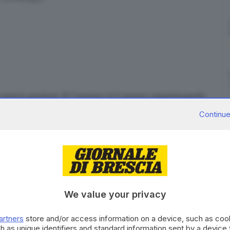
n
nuovo gestore
. Il Comune si è mosso organizzando
di mercoledì 22 febbraio
e la richiesta di
Continue
 entro le 12 di sabato 18. La durata del contratto è
2.000 euro
e la concessione sarà affidata alla proposta
ne comunale ci sono la
tutela
, la valorizzazione della
lle
produzioni tipiche locali
. Nel bando di gara
ire l’imprenditoria giovanile, come indicato sul
sito
We value your privacy
artners
store and/or access information on a device, such as co
el
presidio della montagna e della gestione delle
h as unique identifiers and standard information sent by a device