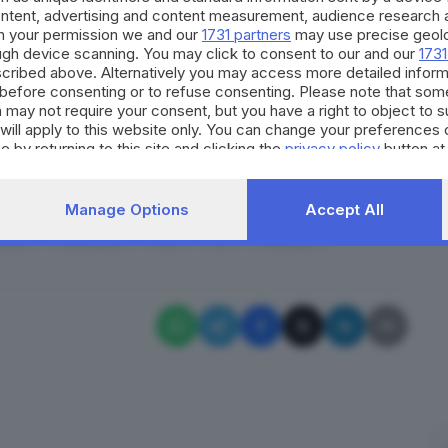
ubblica della malga Gardino punta a promuovere
ontent, advertising and content measurement, audience research 
h your permission we and our
1731 partners
may use precise geolo
tobre di ogni anno, la
produzione casearia
ough device scanning. You may click to consent to our and our
1731
territoriali, operatori culturali e turistici», fanno
cribed above. Alternatively you may access more detailed infor
before consenting or to refuse consenting. Please note that som
 may not require your consent, but you have a right to object to 
ibile rivolgersi all’ufficio del Comune dal lunedì al
will apply to this website only. You can change your preferences 
l all’indirizzo del Comune
.
e by returning to this site and clicking the
privacy policy
button at
RIPRODUZIONE RISERVATA © GIORNALE DI BRESCIA
Manage Options
Accept All
aria
montagna
asta
ks1
Bovegno