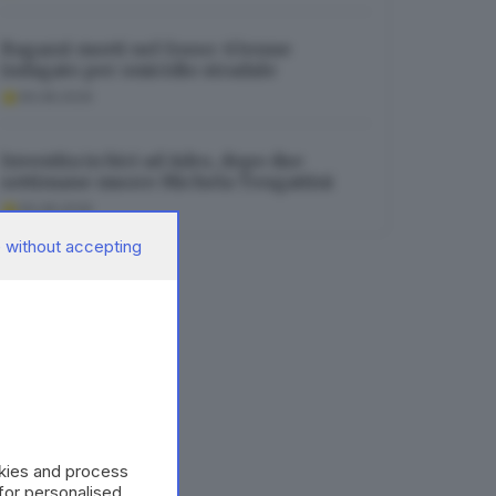
Ragazzi morti nel fosso: 63enne
indagato per omicidio stradale
06.08.2026
Investita in bici ad Adro, dopo due
settimane muore Michela Tengattini
06.08.2026
 without accepting
okies and process
 for personalised