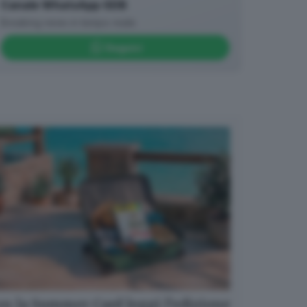
Canale WhatsApp GDB
Breaking news in tempo reale
Seguici
n la Summer Card leggi l’edizione