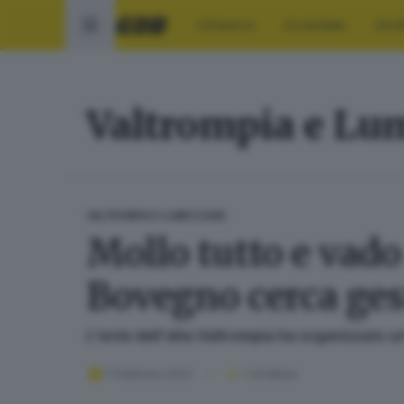
CRONACA
ECONOMIA
SPO
Valtrompia e Lu
VALTROMPIA E LUMEZZANE
Mollo tutto e vado
Bovegno cerca ges
L'ente dell'alta Valtrompia ha organizzato u
11 febbraio 2023
1
' di lettura