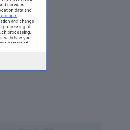
and services
cation data and
 partners
’
mation and change
e processing of
such processing.
or withdraw your
 the bottom of