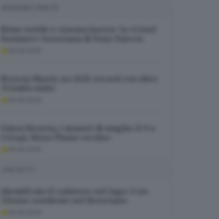
SUGGERITI PER TE
Rime ruvide e cinema horror: la «Cruel
Summer» bresciana di Noyz Narcos
06.08.2026
Brescia Musei, un 2025 record con oltre
332mila visite
06.08.2026
Union Brescia, i numeri di maglia: il 9 a
Crespi, Rizzo Pinna «scala»
06.08.2026
I PIÙ LETTI
Identificato il cadavere nel lago: è un
37enne residente nel Bresciano
06.08.2026