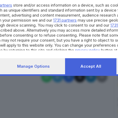
 usanza viene ora offerta dalla manifestazione
artners
store and/or access information on a device, such as co
seo del Botticino, con l’adesione di quattro
h as unique identifiers and standard information sent by a device
ontent, advertising and content measurement, audience research 
Oro, El Cioci e Trattoria Leone.
h your permission we and our
1731 partners
may use precise geolo
ro
(vino, acqua, contorno e coperto compresi), si
ough device scanning. You may click to consent to our and our
1731
o da polenta fumante. Altri piatti, sempre a base di
cribed above. Alternatively you may access more detailed infor
before consenting or to refuse consenting. Please note that som
chiuderà domenica 9 dicembre
.
 may not require your consent, but you have a right to object to 
will apply to this website only. You can change your preferences 
RIPRODUZIONE RISERVATA © GIORNALE DI BRESCIA
e by returning to this site and clicking the
privacy policy
button at
one
Paitone
Manage Options
Accept All