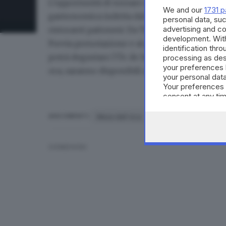
L’opportunità di tornare ad apprezzare questa
We and our
1731 p
gastronomica indetta dal Comune e dall’Ecomu
personal data, suc
advertising and c
ristoranti paitonesi: Da Tindaro, Il Tagliere d’
development. Wit
Previa prenotazione e al
prezzo fisso di 25 eu
identification thr
potrà degustare l’Óc de San Martì accompagnat
processing as des
your preferences 
oca, saranno disponibili alla carta. L’iniziativa
your personal data
Your preferences 
consent at any tim
the webpage.
Mese dell'oca
piatto
prenotazi
ARGOMENTI
CONDIVIDI