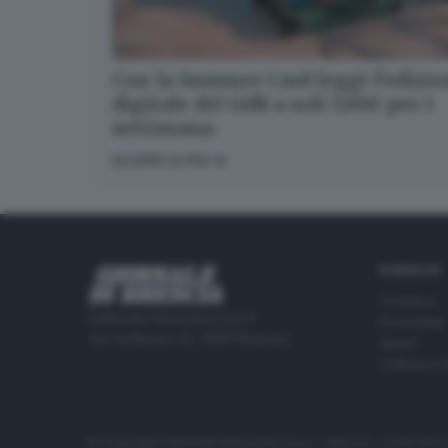
Con la Summer Card leggi l’edizi
digitale del GdB a soli 5,99€ per 1
settimana
SCOPRI DI PIÙ
RUBRICHE
Cronaca
Editoriale Bresciana S.p.A.
Economia
Via Solferino 22, 25121 Brescia
Sport
Cultura e 
© Copyright Editoriale Bresciana S.p.A. - Brescia - P.IVA 00