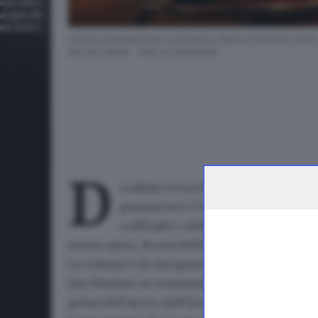
Previa prenotazione e al prezzo fisso di 25 euro (vino
de San Martì - Foto di repertorio
D
a sabato torna il
Mese dell’oca
. L’in
promuovere
l’«Óc de San Martì»
, i
«ufficiale», definita con un concorso 
scorso anno, da una delibera del Consiglio c
La volontà è di riscoprire un’antica tradizion
San Martino, si consumava un ricco pasto a bas
prima dell’arrivo dell’inverno.