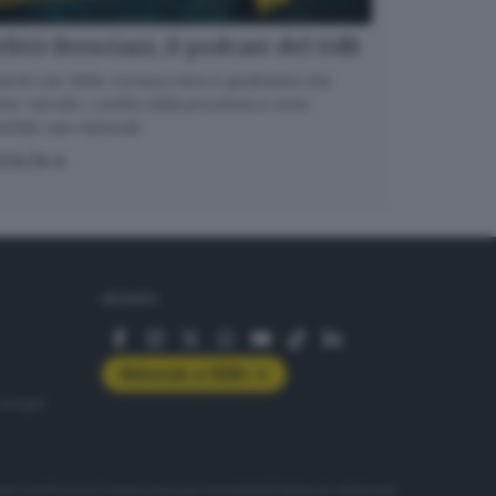
litti Bresciani, il podcast del GdB
randi casi della cronaca nera e giudiziaria che
no varcato i confini della provincia e sono
entati casi nazionali
COLTA
SEGUICI
Abbonati a GDB+
rologie
servizio
Privacy
Cookie policy
Accessibilità
Pubblicità elettorale