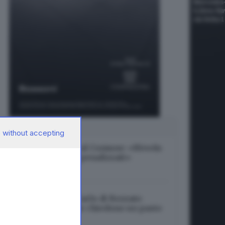
SUGGERITI PER TE
 without accepting
Sosta a Brescia, FdI al Comune: «Riveda
le tariffe, residenti penalizzati»
07.08.2026
All’oratorio di San Carlo di Rezzato
sempre più persone chiedono un pasto
07.08.2026