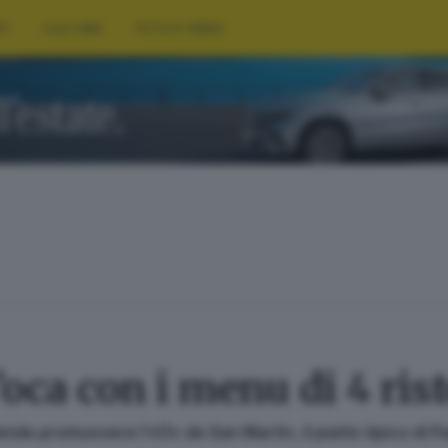
RT
CULTURA
FOTO E VIDEO
’oca con i menu di 4 ris
ntende promuovere l’«Óc de San Martì», il piatto tipico di 