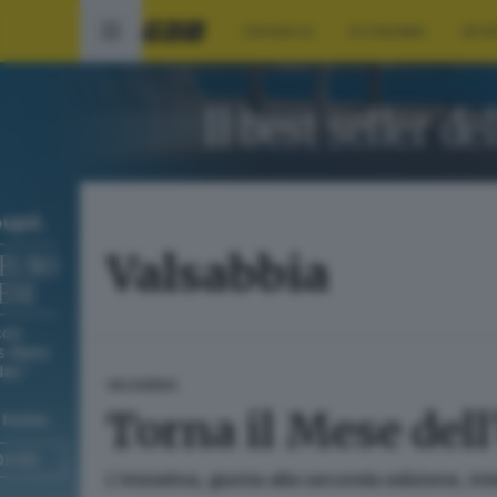
CRONACA
ECONOMIA
SPO
Valsabbia
VALSABBIA
Torna il Mese dell
L’iniziativa, giunta alla seconda edizione, i