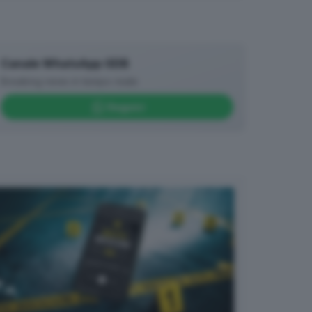
Canale WhatsApp GDB
Breaking news in tempo reale
Seguici