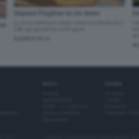
De
Impara l’inglese in un mese
I g
La nuova edizione in cinque volumi è in edicola con il
one
han
GdB ogni giovedì fino al 20 agosto
div
SCOPRI DI PIÙ
AS
SERVIZI
AZIENDA
Podcast
Chi siamo
Agenda eventi
Contatti
ZOOM - Le vostre foto
Redazione
Spettacoli
Lettere al direttore
Pubblicità e nec
Abbonamenti
272770173
Condizioni di abbonamento
Condizioni generali del 