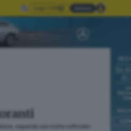
Leggi il GdB
Abbonati
toranti
Paitone, seguendo una ricetta «ufficiale»