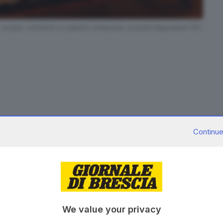
, acqua, contorno e coperto compresi), si potrà degustare l’Óc
iziativa, giunta alla seconda edizione, intende
Continue
l piatto tipico di Paitone, seguendo una ricetta
indetto tra i ristoratori del paese e ratificata, lo
omunale.
e locale, secondo la quale l’11 novembre, ricorrenza di
e di carne di oca, occasione di festa conviviale
We value your privacy