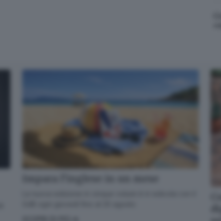
C
«
Impara l’inglese in un mese
La nuova edizione in cinque volumi è in edicola con il
Co
GdB ogni giovedì fino al 20 agosto
di
di
s
SCOPRI DI PIÙ