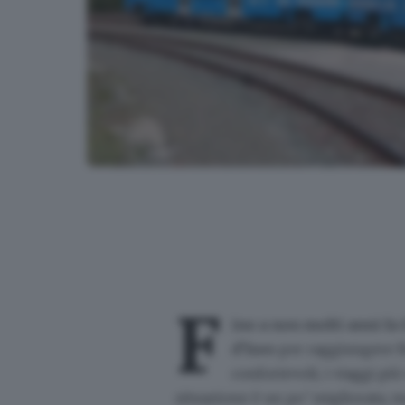
Treno a idrogeno, ipotesi green per la Valcamonic
F
ino a non molti anni fa 
d’Iseo
per raggiungere Br
confortevoli, i viaggi pi
situazione è un po’ migliorata, 