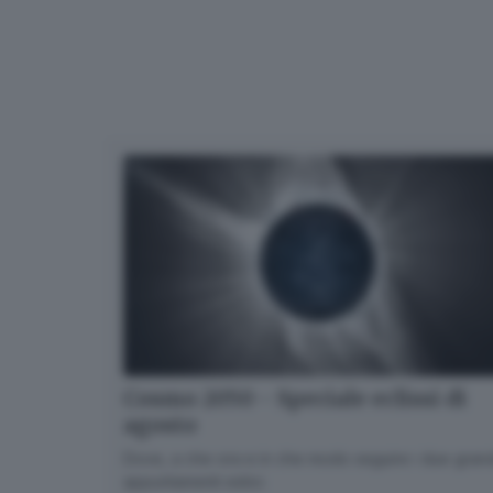
Cosmo 2050 - Speciale eclissi di
agosto
Dove, a che ora e in che modo seguire i due gran
appuntamenti estivi.