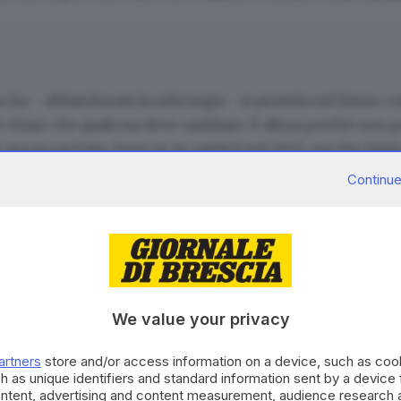
 che - abbandonata la siderurgia - si proietta nel futuro c
 è chiaro che qualcosa deve cambiare. E allora perché non p
è ancora arrivata, forse se ne parlerà nel 2021, ma che iniz
alizzata nel trasporto su rotaia, e il player delle infr
Continue
iare, anche da noi, le sperimentazioni per portare il tren
lzo.
We value your privacy
CONTENUTO PER GLI ABBONATI
artners
store and/or access information on a device, such as co
Continua a l
h as unique identifiers and standard information sent by a device
ontent, advertising and content measurement, audience research 