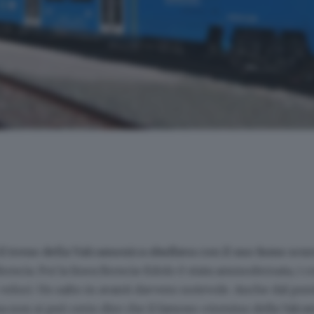
a
il treno della Valcamonica sbuffava con il suo fumo scur
escia. Poi la linea Brescia-Edolo è stata ammodernata, i c
ù veloci. Un salto in avanti davvero notevole. Anche dal pun
ma non si può certo dire che il famoso «trenino della Valc