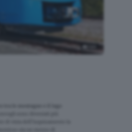
5
foto
o tra le montagne e il lago
onvogli sono diventati più
to di vista dell’inquinamento la
amonica» sia un mezzo di