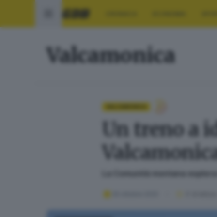
CRONACA
ECONOMIA
SPO
Valcamonica
VALCAMONICA
Un treno a i
Valcamonic
La Comunità montana esplora la
30 ottobre 2020
3
' di lettura