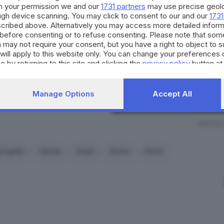
h your permission we and our
1731 partners
may use precise geolo
La nostra community si evolv
ough device scanning. You may click to consent to our and our
1731
occasioni di partecipazione, 
cribed above. Alternatively you may access more detailed infor
per il territorio. Decidi anch
before consenting or to refuse consenting. Please note that som
strumento quotidiano di co
 may not require your consent, but you have a right to object to 
civico.
will apply to this website only. You can change your preferences 
e by returning to this site and clicking the
privacy policy
button at
SCOPRI DI PI
Manage Options
Accept All
RIPRODU
lante in Europa, prodotto dalla Alstom - Immagine tratta dal sito di A
progetto
Alstom
Snam
Breno
Darfo
la prima vallata alpina che utilizza
una mobilità pubblica
o il presidente della Comunità montana Sandro Bonomelli l
escia Giovanni Signer
. Una frase detta a mezza voce, perc
zza di avere ormai scelto la strada da percorrere per guard
biettivo è un altro, ancora più ambizioso:
dare la possibilit
sentieri, in due ore da Milano
.