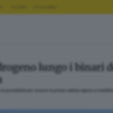
RT
CULTURA
FOTO E VIDEO
drogeno lungo i binari d
a
 possibilità per essere la prima vallata alpina a mobilit