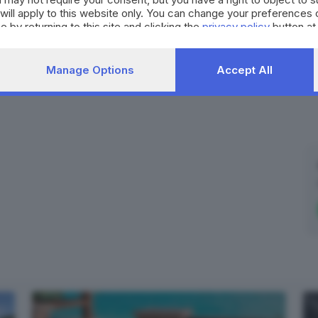
will apply to this website only. You can change your preferences 
e by returning to this site and clicking the
privacy policy
button at
llo
piante
motosega
Manage Options
Accept All