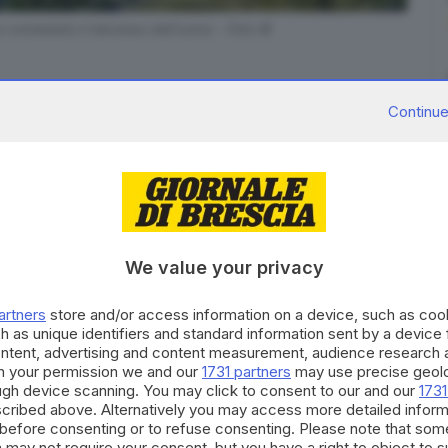
no constatato il decesso dell'uomo - Foto ©
Continue
alità Vac a Cevo
mentre, con la motosega, stava
atello. Il grosso albero adagiato al terreno scosceso
We value your privacy
to a valle e l’ha travolto.
artners
store and/or access information on a device, such as co
azie anche alla
testimonianza del fratello della
h as unique identifiers and standard information sent by a device
occorsi, arrivati anche dal cielo. I sanitari a bordo
ontent, advertising and content measurement, audience research 
h your permission we and our
1731 partners
may use precise geolo
o e i soccorritori dell’ambulanza di Edolo non hanno
ough device scanning. You may click to consent to our and our
1731
.
cribed above. Alternatively you may access more detailed infor
before consenting or to refuse consenting. Please note that som
RIPRODUZIONE RISERVATA © GIORNALE DI BRESCIA
 may not require your consent, but you have a right to object to 