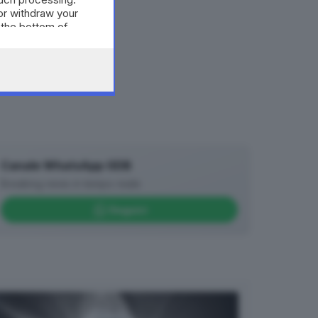
or withdraw your
 the bottom of
Canale WhatsApp GDB
Breaking news in tempo reale
Seguici