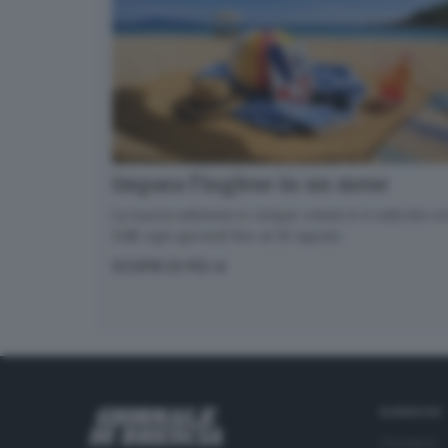
Impara l’inglese in un mese
La nuova edizione in cinque volumi è in edicola con
GdB ogni giovedì fino al 20 agosto
SCOPRI DI PIÙ
RUBRICHE
Cronaca