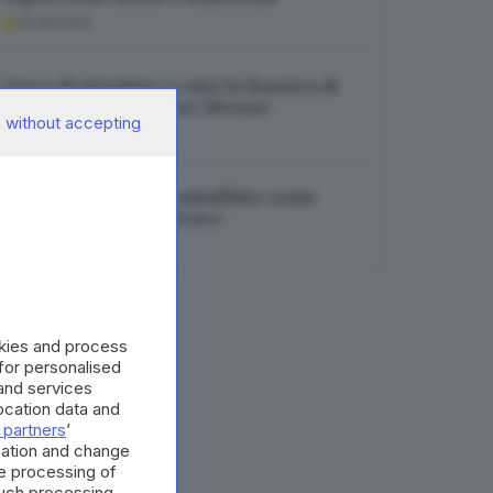
05.08.2026
Cerca di sfondare a calci la finestra di
una casa: arrestato un 28enne
 without accepting
05.08.2026
Bovegno, stanze in subaffitto come
«centrale dello spaccio»
05.08.2026
okies and process
 for personalised
and services
cation data and
 partners
’
mation and change
e processing of
such processing.