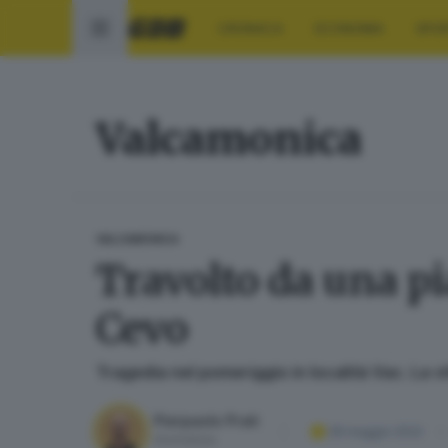
CRONACA
ECONOMIA
SPO
Valcamonica
VALCAMONICA
Travolto da una pi
Cevo
Tragedia nel pomeriggio in località Vac. La 
Pierpaolo Prati
28 maggio 2022
Giornalista