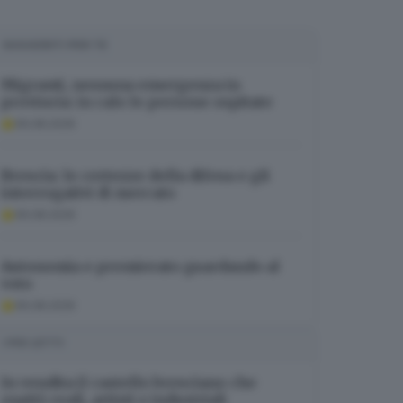
SUGGERITI PER TE
Migranti, nessuna emergenza in
provincia: in calo le persone ospitate
06.08.2026
Brescia: le certezze della difesa e gli
interrogativi di mercato
06.08.2026
Autonomia e premierato guardando al
voto
06.08.2026
I PIÙ LETTI
In vendita il castello bresciano che
ospitò reali, artisti e industriali