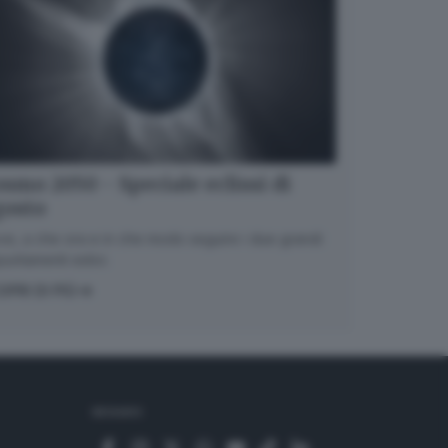
smo 2050 - Speciale eclissi di
gosto
e, a che ora e in che modo seguire i due grandi
untamenti estivi.
OPRI DI PIÙ
SEGUICI