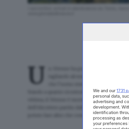
I soccorritori, arrivati in eliambulanza da Trento, han
www.giornaledibrescia.it
U
n 50enne ha perso la vita oggi in loc
tagliando alcune piante insieme al fr
che l’uomo stava sezionando è scivola
We and our
1731 p
Stando a quanto ricostruito dai carabinieri, gr
personal data, suc
vittima
, il 50enne è morto sul colpo. Inutili i s
advertising and c
development. Wit
dell’elicottero partito dall’ospedale di Trent
identification thr
potuto fare altro che constatare il suo decesso
processing as des
your preferences 
your personal data