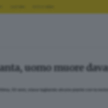
RT
CULTURA
FOTO E VIDEO
anta, uomo muore davant
vittima, 50 anni, stava tagliando alcune piante con la mot