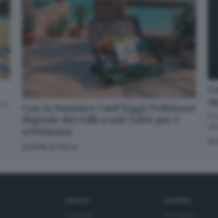
Co
a
 il
Con la Summer Card leggi l’edizione
Dov
digitale del GdB a soli 5,99€ per 1
app
settimana
SC
SCOPRI DI PIÙ
SERVIZI
AZIENDA
Podcast
Chi siamo