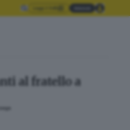
Leggi il GdB
Abbonati
i al fratello a
osega