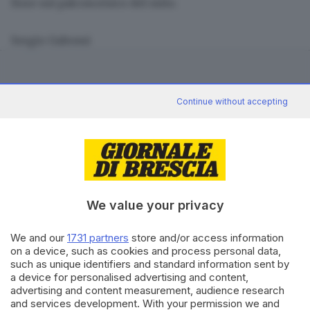
fiore sul palcoscenico del mito.
Sergio Gabossi
Continue without accepting
RIPRODUZIONE RISERVATA © GIORNALE DI BRESCIA
CONDIVIDI
We value your privacy
SUGGERITI PER TE
We and our
1731 partners
store and/or access information
on a device, such as cookies and process personal data,
such as unique identifiers and standard information sent by
Tragedia in montagna, uomo muore vicino a
a device for personalised advertising and content,
Santa Maria del Giogo
advertising and content measurement, audience research
09.08.2026
and services development. With your permission we and