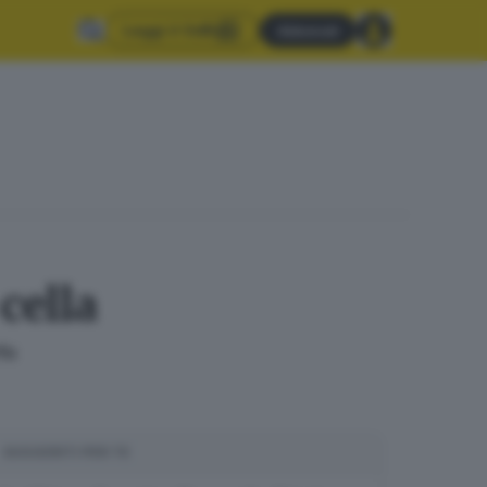
Leggi il GdB
Abbonati
cella
fo
SUGGERITI PER TE