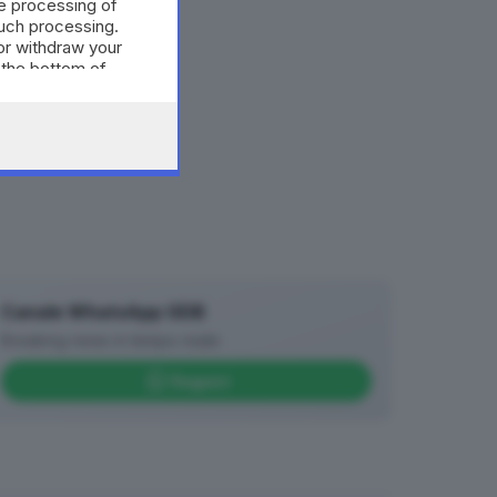
e processing of
such processing.
or withdraw your
 the bottom of
Canale WhatsApp GDB
Breaking news in tempo reale
Seguici