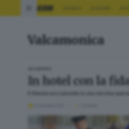
CRONACA
ECONOMIA
SPO
Valcamonica
VALCAMONICA
In hotel con la fid
Il 35enne era coinvolto in una vecchia oper
11 novembre 2019
1
' di lettura