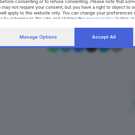
before consenting or to refuse consenting. Please note that som
RIPRODUZIONE RISERVATA © GIORNALE DI BRESCIA
 may not require your consent, but you have a right to object to 
will apply to this website only. You can change your preferences 
e by returning to this site and clicking the
privacy policy
button at
a
marijuana
gip
albergo
Manage Options
Accept All