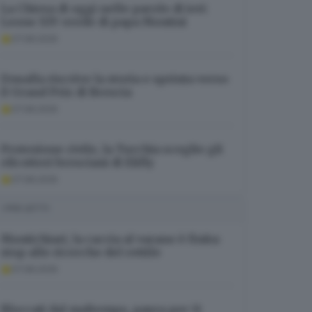
La Chiesa di oggi nelle parole di ieri:
Leone XIV erede di papa Montini
07.08.2026
Doualla riscrive la storia e sprinta verso
il Grand Prix di Brescia
07.08.2026
Protezione civile, la Turchia sceglie gli
elicotteri bresciani di Elifly
07.08.2026
I PIÙ LETTI
Montichiari, la caccia al varano è finita:
stop alle ricerche del rettile
07.08.2026
Bloccati dal maltempo, paura per 11