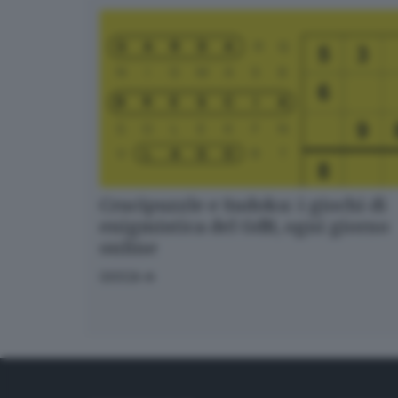
Crucipuzzle e Sudoku: i giochi di
enigmistica del GdB, ogni giorno
online
GIOCA