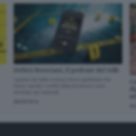
Delitti Bresciani, il podcast del GdB
I grandi casi della cronaca nera e giudiziaria che
Co
hanno varcato i confini della provincia e sono
di
diventati casi nazionali
s
ASCOLTA
SC