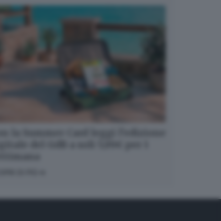
n la Summer Card leggi l’edizione
gitale del GdB a soli 5,99€ per 1
ettimana
OPRI DI PIÙ