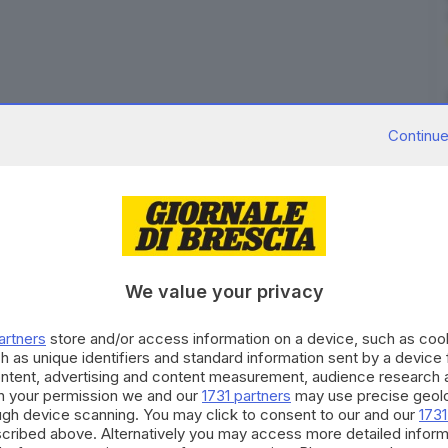
urezza
. E dalla compagnia della fidanzata a quella di
Continue
tive decisamente brusco quello toccato in sorte ad un
dell'ordine, finito in manette dopo un controllo delle
 Questura di Brescia.
natteso: infatti, in un albergo di Darfo risultava
ui pendeva un’ordinanza di custodia cautelare in
a per i
reati di traffico e spaccio di stupefacenti
. Era
We value your privacy
condotta dai Carabinieri di Verolanuova che avevano
aliani e stranieri che importavano
cocaina e marijuana
artners
store and/or access information on a device, such as co
h as unique identifiers and standard information sent by a device
ontent, advertising and content measurement, audience research 
uindi presentati all'albergo e hanno preso in
h your permission we and our
1731 partners
may use precise geolo
ough device scanning. You may click to consent to our and our
1731
to al carcere di Canton Mombello.
cribed above. Alternatively you may access more detailed infor