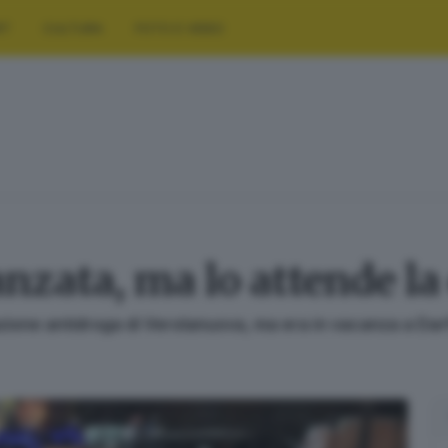
RT
CULTURA
FOTO E VIDEO
anzata, ma lo attende la 
azione antidroga di Verolanuova, ma era in vacanza a Dar