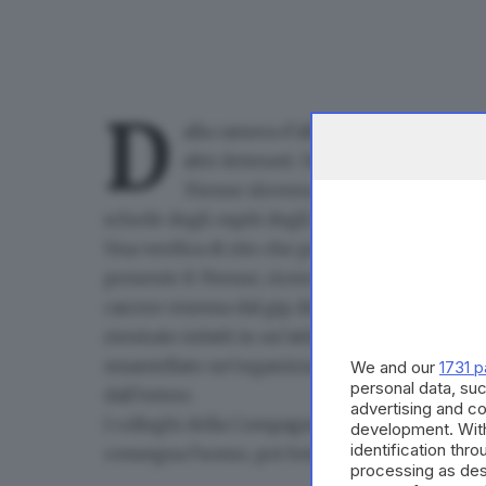
D
alla camera d'albergo a quella di sic
altri detenuti. Un cambio di prospet
35enne sloveno, già noto alle forze 
schede degli ospiti degli hotel eseguito dalla
Una verifica di rito che però ha dato un esito i
presente il 35enne,
ricercato dal 2014
: su di l
carcere emessa dal gip del Tribunale di Bresci
rientrato infatti in un’attività investigativa 
smantellato un’organizzazione di cittadini it
We and our
1731 p
personal data, suc
dall’estero
.
advertising and c
I colleghi della Compagnia di Breno si sono q
development. Wit
identification thr
consegna l'uomo, poi fotosegnalato e condot
processing as des