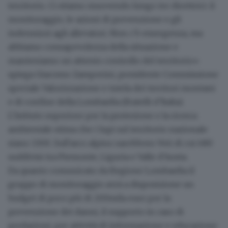
territorio. Ci stiamo muovendo lungo tre direttrici: il
monitoraggio
, le azioni di
prevenzione
e gli
indennizzi
agli allevatori.
Non c'è emergenza
, ma
abbiamo consapevolezza della situazione e
manteniamo un attento controllo del territorio»
spiega Giacomo Zamperini, presidente Commissione
speciale Valorizzazione e tutela dei territori montani
e di confine della Lombardia (Fratelli d’Italia).
L'Istituto superiore per la protezione e la ricerca
ambientale stima che i lupi sul territorio nazionale
siano
3.300
. Sull'arco alpino sarebbero 946 di cui 680
suddivisi tra Piemonte, Liguria e Valle d'Aosta.
Da quanto comunicato da Regione Lombardia il
gruppo di monitoraggio avrà a disposizione un
budget di poco più di 200mila euro
per la
prevenzione dei danni, il supporto in caso di
predazioni, per attività di informazione e educazione