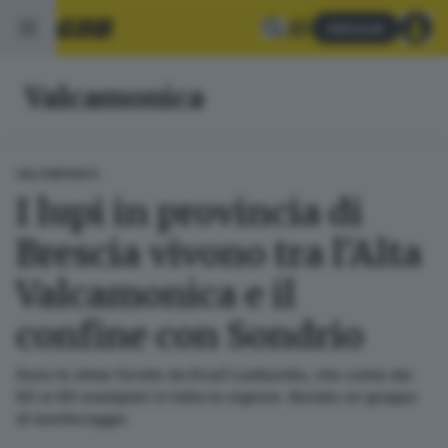
Abbonati
Valcamonica
VALCAMONICA
I lupi in provincia di
Brescia vivono tra l'Alta
Valcamonica e il
confine con Sondrio
Sono le stime fornite da Ersaf Lombardia, che conta dai
60 ai 90 esemplari in tutta la regione. Avviato un gruppo
di monitoraggio