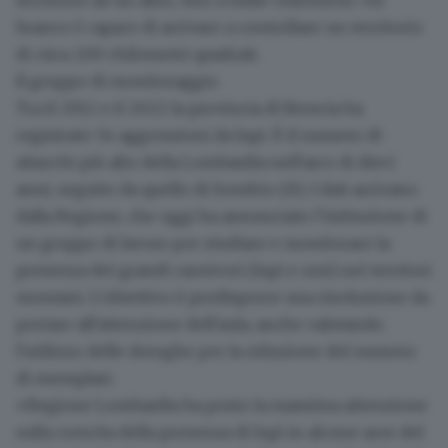
branco è capace di arrivare a controllare un territorio
di circa 200 chilometri quadrati.
Il gruppo di monitoraggio
Tra il 2012 e il 2022 la provincia di Brescia ha
registrato
54 aggressioni da lupi
. È il numero di
attacchi più alto della Lombardia nell'arco di dieci
anni, seguito da quello di Sondrio (31). I dati arrivano
dalla Regione, che oggi ha annunciato l’istituzione di
un
gruppo di lavoro per studiare e monitorare
la
presenza dei grandi carnivori (lupi e orsi) nei territori
montani. L'obiettivo è predisporre una risoluzione da
portare all'attenzione dell'aula, anche valutando
l'utilizzo delle deroghe per la riduzione del numero
di esemplari.
«Regione Lombardia ha posto la massima attenzione
sulla crescita della presenza di lupi in alcune aree del