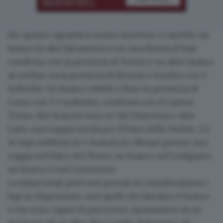
Per quanto riguarda il nostro territorio ci sarebbe
un
branco in alta Valcamonica
con una decina di lupi
condiviso con la provincia di Trento e un
altro branco
al confine tra la provincia di Brescia e Sondrio
con 3
individui. Un branco stabile è fisso in provincia di
Como con 3-5 individui, condiviso con il Canton
Ticino, due branchi sono in Val Chiavenna e Alto
Lario, una coppia circola per il Parco dello Stelvio, 22-
34 lupi suddivisi in 4 branchi in Oltrepò pavese, una
coppia nel Parco del Ticino, un branco nel Lodigiano,
un branco è nel Cremonese.
La stima totale però non prende in considerazione i
lupi in dispersione, cioè quelli che lasciano il branco
e che sono capaci di percorrere, spostandosi da un
territorio ad un altro, fino a mille chilometri. Un