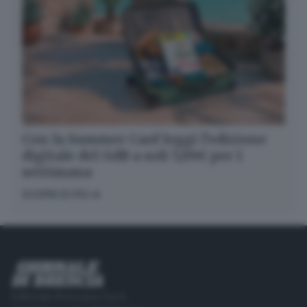
Con la Summer Card leggi l’edizione
digitale del GdB a soli 5,99€ per 1
settimana
SCOPRI DI PIÙ
Editoriale Bresciana S.p.A.