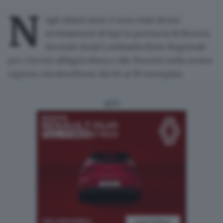
N
egli ultimi mesi ci sono stati
alcuni
avvistamenti di lupi
in provincia di Brescia.
Secondo Ersaf Lombardia (Ente Regionale
per i Servizi all'Agricoltura e alle Foreste) nella nostra
regione circolerebbero
dai 60 ai 90 esemplari
.
ADV