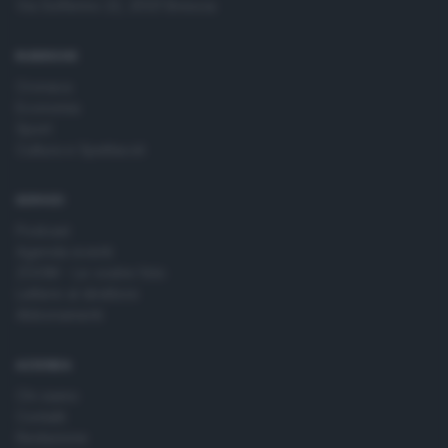
Via Solferino 22, 25121 Brescia
RUBRICHE
Cronaca
Economia
Sport
Cultura e Spettacoli
SERVIZI
Podcast
Agenda eventi
ZOOM - Le vostre foto
Lettere al direttore
Abbonamenti
AZIENDA
Chi siamo
Contatti
Redazione