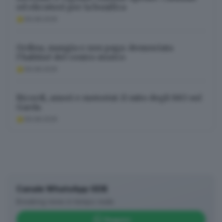
ed elicotteri per la bonifica
09.08.2026
Ordina, mangia e non paga: denunciata
l’habitué del centro storico
09.08.2026
Ricordi, amori e motorini: il mito degli 883 sul
Garda
09.08.2026
Canale WhatsApp GDB
Breaking news in tempo reale
Seguici