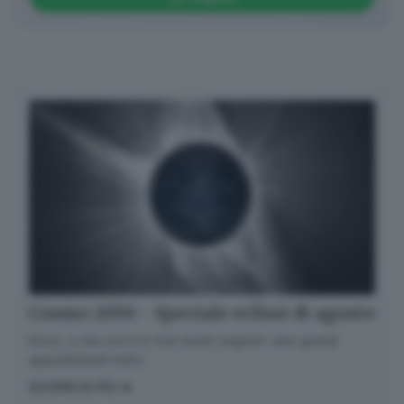
Cosmo 2050 - Speciale eclissi di agosto
Dove, a che ora e in che modo seguire i due grandi
appuntamenti estivi.
SCOPRI DI PIÙ