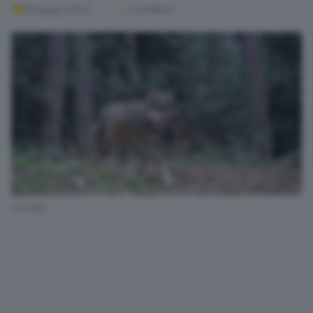
08 giugno 2023
3
' di lettura
Un lupo