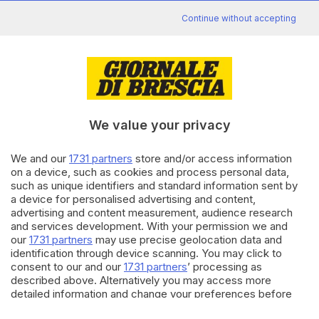
Continue without accepting
Canale WhatsApp GDB
Breaking news in tempo reale
Seguici
We value your privacy
We and our
1731 partners
store and/or access information
on a device, such as cookies and process personal data,
such as unique identifiers and standard information sent by
a device for personalised advertising and content,
advertising and content measurement, audience research
and services development. With your permission we and
our
1731 partners
may use precise geolocation data and
identification through device scanning. You may click to
consent to our and our
1731 partners
’ processing as
described above. Alternatively you may access more
detailed information and change your preferences before
consenting or to refuse consenting. Please note that some