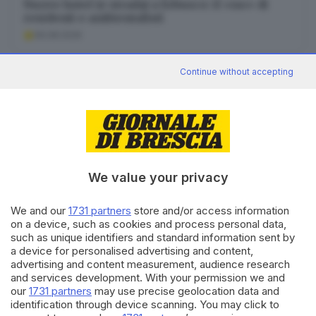
Nuovo hotel (e strada) a Erbusco: il «no» di
residenti e ambientalisti
06.08.2026
Continue without accepting
Canale WhatsApp GDB
Breaking news in tempo reale
We value your privacy
Seguici
We and our
1731 partners
store and/or access information
on a device, such as cookies and process personal data,
such as unique identifiers and standard information sent by
a device for personalised advertising and content,
advertising and content measurement, audience research
and services development. With your permission we and
our
1731 partners
may use precise geolocation data and
identification through device scanning. You may click to