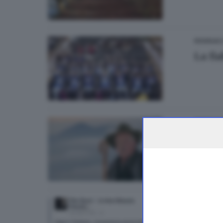
0
SCUOLA
La fi
SEBINO E
Addio
SEBINO E
«Se i