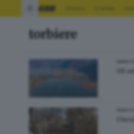
CRONACA
ECONOMIA
SPO
torbiere
SEBINO E
Gli a
SEBINO E
L'inc