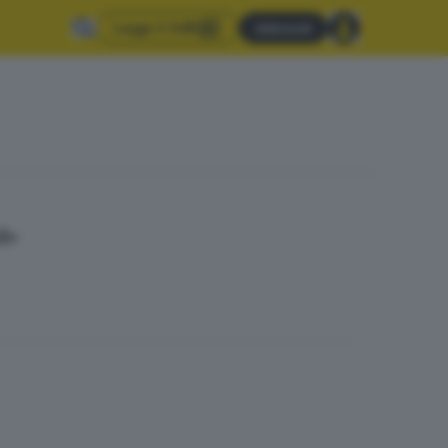
Leggi il GdB
Abbonati
d»