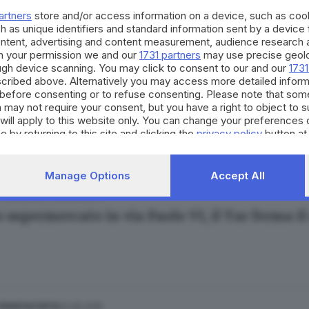
artners
store and/or access information on a device, such as co
h as unique identifiers and standard information sent by a device
ontent, advertising and content measurement, audience research 
h your permission we and our
1731 partners
may use precise geolo
ough device scanning. You may click to consent to our and our
1731
cribed above. Alternatively you may access more detailed infor
13.01.2017
 FRANCIACORTA
before consenting or to refuse consenting. Please note that som
co in vista per gli uccelli delle Torbiere
 may not require your consent, but you have a right to object to 
will apply to this website only. You can change your preferences 
e by returning to this site and clicking the
privacy policy
button at
Manage Options
Accept All
30.08.2016
 FRANCIACORTA
 supermercato in via Paolo VI, il Tar ferma il
24.05.2016
 FRANCIACORTA