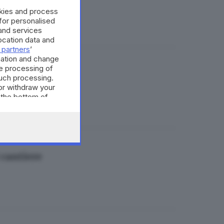
okies and process
 for personalised
and services
cation data and
 partners
’
mation and change
e processing of
such processing.
or withdraw your
 the bottom of
 cantiere