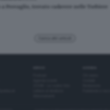
o a Provaglio, trovato cadavere nelle Torbiere
Carica altri articoli
SERVIZI
AZIENDA
Podcast
Chi siamo
Agenda eventi
Contatti
ZOOM - Le vostre foto
Redazione
Spettacoli
Lettere al direttore
Pubblicità e nec
Abbonamenti