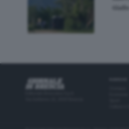
Giall
RUBRICHE
Cronaca
Editoriale Bresciana S.p.A.
Economia
Via Solferino 22, 25121 Brescia
Sport
Cultura e 