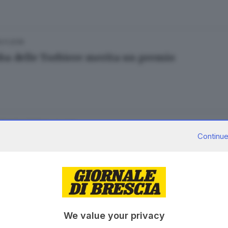
5.11.2018
aba delle Torbiere merita un premio
09.02.2017
 FRANCIACORTA
Continue
 ad Angelo Danesi, il fotografo della natura
18.01.2017
 FRANCIACORTA
We value your privacy
l ghiaccio si rompe la caduta potrebbe essere 