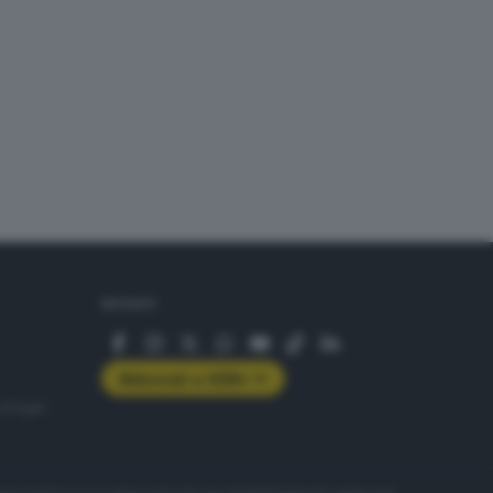
SEGUICI
Abbonati a GDB+
rologie