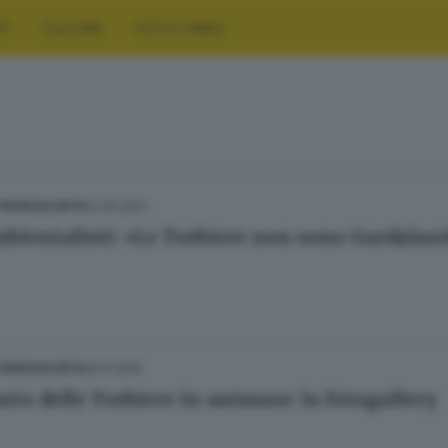
RT
CULTURA
FOTO E VIDEO
22.05.2021
 FRANCIACORTA
mbientalisti: «Le Torbiere non sono Gardalan
25.11.2019
 FRANCIACORTA
anto delle Torbiere in autunno: la fotogallery