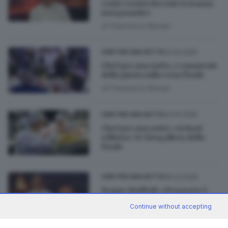
come i vostri docenti vi stanno
insegnando»
di
Francesca Roman
24.04.2025
CHEF PER UNA NOTTE
Chef per una notte, i commenti
della giuria sulla cena finale
di
Francesca Roman
24.04.2025
CHEF PER UNA NOTTE
Chef per una notte «School
edition»: le fotogallery della
finale
06.03.2025
CHEF PER UNA NOTTE
Beppe Maffioli: «Il segreto è
trovare il proprio equilibrio»
Continue without accepting
di
Francesca Roman