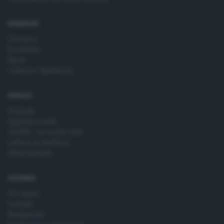
time by returning to this site and clicking the
privacy policy
button at the bottom of the webpage.
RUBRICHE
Cronaca
Economia
Sport
Cultura e Spettacoli
SERVIZI
Podcast
Agenda eventi
ZOOM - Le vostre foto
Lettere al direttore
Abbonamenti
AZIENDA
Chi siamo
Contatti
Redazione