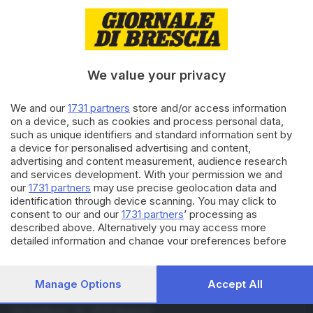
06.03.2025
CHEF PER UNA NOTTE
Chef per una notte, il recupero
è la strategia del Dandolo
di
Francesca Roman
We value your privacy
14.12.2023
CHEF PER UNA NOTTE
We and our
1731 partners
store and/or access information
L’istituto Perlasca di Idro si
on a device, such as cookies and process personal data,
mette in gioco a Chef per una
such as unique identifiers and standard information sent by
notte
a device for personalised advertising and content,
advertising and content measurement, audience research
and services development. With your permission we and
Carica altri articoli
our
1731 partners
may use precise geolocation data and
identification through device scanning. You may click to
consent to our and our
1731 partners
’ processing as
described above. Alternatively you may access more
detailed information and change your preferences before
consenting or to refuse consenting. Please note that some
processing of your personal data may not require your
consent, but you have a right to object to such processing.
Manage Options
Accept All
Your preferences will apply to this website only. You can
Editoriale Bresciana S.p.A.
change your preferences or withdraw your consent at any
Via Solferino 22, 25121 Brescia