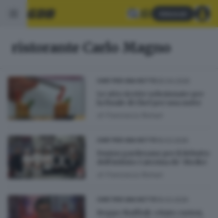
Abbonati
ristorante Carlo Magno
30.04.2026
CHEF PER UNA NOTTE
Le otto ricette selezionate per
la finale di Chef per una notte
di
Francesca Roman
19.03.2026
CHEF PER UNA NOTTE
Fusion gardesano per il debutto
dell’istituto Caterina de’ Medici
di
Francesca Roman
19.03.2026
CHEF PER UNA NOTTE
Beppe Maffioli: «Siate curiosi,