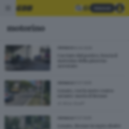
Abbonati
motorino
14.04.2026
CRONACA
Cacciato dal portico, brucia il
motorino della pizzeria:
arrestato
31.07.2025
CRONACA
Lonato, con la moto contro
un’auto: morto il 16enne
di
Alice Scalfi
31.07.2025
CRONACA
Lonato, 16enne in moto sbatte