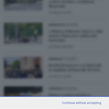
contro un’auto: condizioni
disperate
di
Alice Scalfi
29.07.2025
CRONACA
Cellatica, il 16enne Marco Calvi
muore dopo una caduta dal
motorino
di
Paolo Bertoli
17.10.2024
CRONACA
Rombi di motore e occhi lucidi:
in migliaia al funerale di Seba
di
Alice Scalfi
13.10.2024
CRONACA
Finisce contro un’auto a
Calcinato, ragazzo in ospedale
Continue without accepting
di
Paolo Bertoli