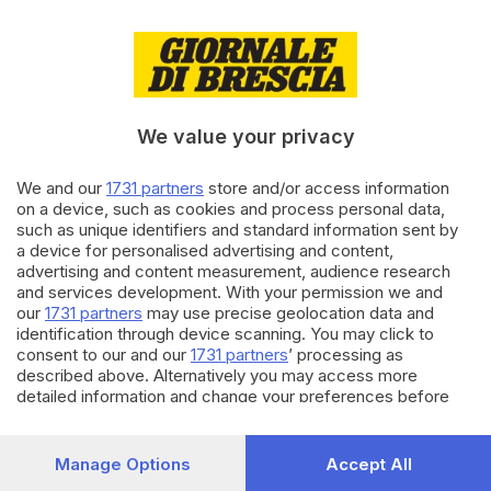
10.10.2024
CRONACA
Non si ferma al controllo,
trascina un agente della Locale
di
Simone Bracchi
We value your privacy
25.08.2024
CRONACA
We and our
1731 partners
store and/or access information
Motorino contro un’auto a
on a device, such as cookies and process personal data,
Manerbio: feriti un 16enne e il
such as unique identifiers and standard information sent by
passeggero
a device for personalised advertising and content,
advertising and content measurement, audience research
di
Alessandra Portesani
and services development. With your permission we and
our
1731 partners
may use precise geolocation data and
Carica altri articoli
identification through device scanning. You may click to
consent to our and our
1731 partners
’ processing as
described above. Alternatively you may access more
detailed information and change your preferences before
consenting or to refuse consenting. Please note that some
processing of your personal data may not require your
consent, but you have a right to object to such processing.
Manage Options
Accept All
Your preferences will apply to this website only. You can