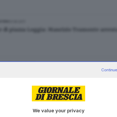
21.06.2017
ESTERO
e di piazza Loggia: Maurizio Tramonte arrest
21.06.2017
E HINTERLAND
Continue
e di piazza Loggia, Tramonte irraggiungibile
20.06.2017
ESTERO
We value your privacy
pe reticenze e depistaggi sulla strage di pia