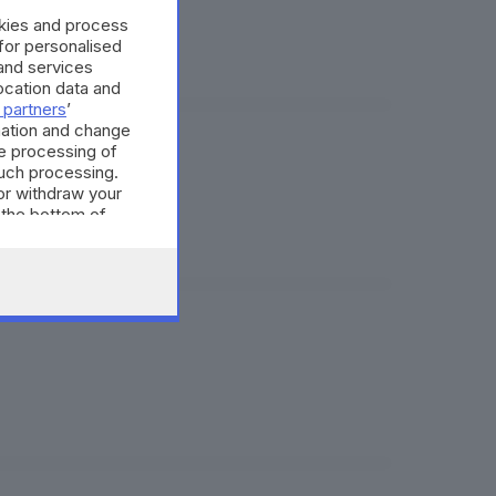
okies and process
 for personalised
and services
cation data and
 partners
’
mation and change
e processing of
 il 20 giugno
such processing.
or withdraw your
 the bottom of