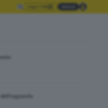
Leggi il GdB
Abbonati
monte
dell’ergastolo