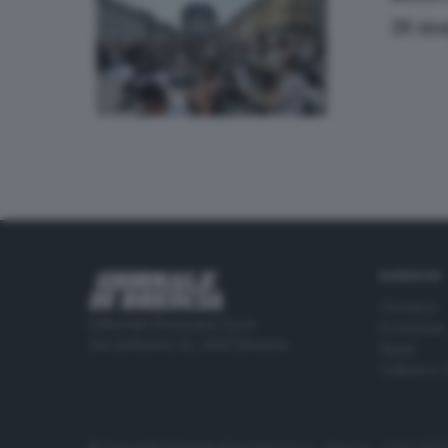
28 ma
RUBRICHE
Cronaca
Editoriale Bresciana S.p.A.
Economia
Via Solferino 22, 25121 Brescia
Sport
Cultura e 