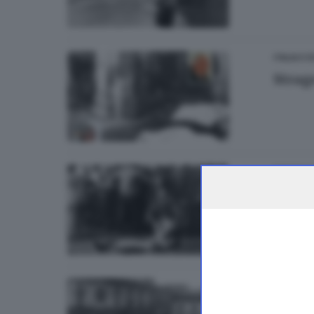
ITALIA E 
Strag
BRESCIA 
Strag
ITALIA E 
«Trop