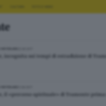
RT
CULTURA
FOTO E VIDEO
te
22.06.2017
E HINTERLAND
e, incognita sui tempi di estradizione di Tra
21.06.2017
E HINTERLAND
e, il «percorso spirituale» di Tramonte prima 