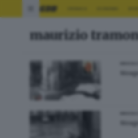
CRONACA
ECONOMIA
SPO
maurizio tramon
BRESCIA 
Strag
BRESCIA 
Strag