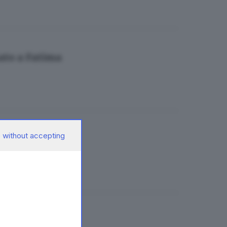
ato a Fatima
 without accepting
zza Loggia»