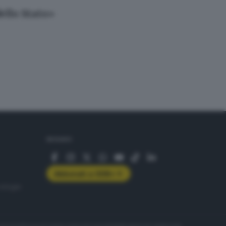
ello Stato»
SEGUICI
Abbonati a GDB+
rologie