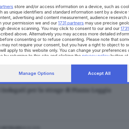
artners
store and/or access information on a device, such as co
h as unique identifiers and standard information sent by a device
ontent, advertising and content measurement, audience research 
h your permission we and our
1731 partners
may use precise geolo
ough device scanning. You may click to consent to our and our
1731
cribed above. Alternatively you may access more detailed infor
29.05.2017
E HINTERLAND
before consenting or to refuse consenting. Please note that som
e di piazza Loggia: nuovo crocevia giudiziario
 may not require your consent, but you have a right to object to 
will apply to this website only. You can change your preferences 
olo Prati
e by returning to this site and clicking the
privacy policy
button at
Manage Options
Accept All
11.02.2017
E HINTERLAND
 indagati per la strage di Piazza Loggia
28.05.2016
E HINTERLAND