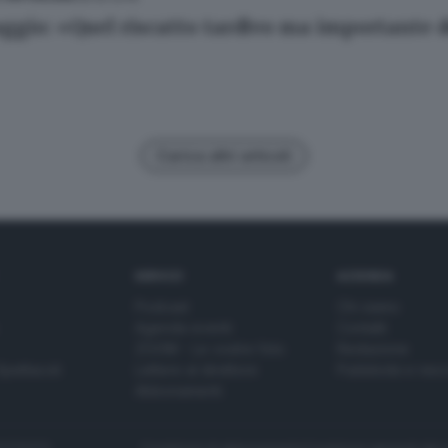
ggio: «Quel riscatto tardivo ma importante d
Carica altri articoli
SERVIZI
AZIENDA
Podcast
Chi siamo
Agenda eventi
Contatti
ZOOM - Le vostre foto
Redazione
Spettacoli
Lettere al direttore
Pubblicità e nec
Abbonamenti