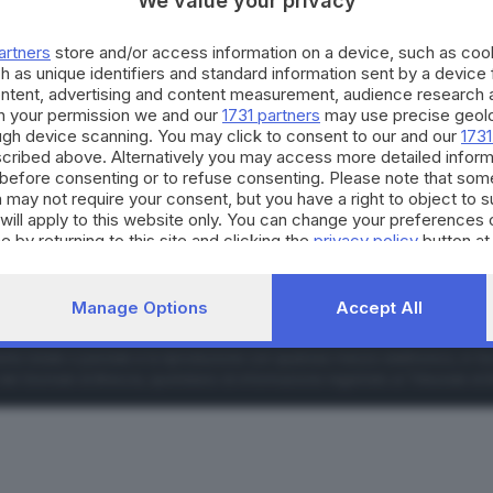
We value your privacy
artners
store and/or access information on a device, such as co
h as unique identifiers and standard information sent by a device
ontent, advertising and content measurement, audience research 
h your permission we and our
1731 partners
may use precise geolo
SERVIZI
AZIENDA
ough device scanning. You may click to consent to our and our
1731
cribed above. Alternatively you may access more detailed infor
Podcast
Chi siamo
before consenting or to refuse consenting. Please note that som
Agenda eventi
Contatti
 may not require your consent, but you have a right to object to 
ZOOM - Le vostre foto
Redazione
will apply to this website only. You can change your preferences 
Spettacoli
Lettere al direttore
Pubblicità e nec
e by returning to this site and clicking the
privacy policy
button at
Abbonamenti
Manage Options
Accept All
272770173
Condizioni di abbonamento
Condizioni generali del 
to totale o parziale e la riproduzione con qualsiasi mezzo elettronico, in fu
e del Giornale di Brescia, quotidiano di informazione registrato al Tribunale 