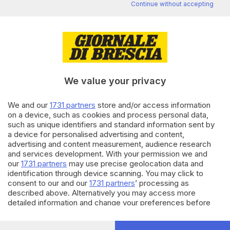
Continue without accepting
Editoriale Bresciana S.p.A.
Via Solferino 22, 25121 Brescia
RUBRICHE
We value your privacy
Cronaca
Economia
We and our
1731 partners
store and/or access information
Sport
on a device, such as cookies and process personal data,
Cultura e Spettacoli
such as unique identifiers and standard information sent by
a device for personalised advertising and content,
advertising and content measurement, audience research
SERVIZI
and services development. With your permission we and
our
1731 partners
may use precise geolocation data and
Podcast
identification through device scanning. You may click to
Agenda eventi
consent to our and our
1731 partners
’ processing as
ZOOM - Le vostre foto
described above. Alternatively you may access more
Lettere al direttore
detailed information and change your preferences before
Abbonamenti
consenting or to refuse consenting. Please note that some
processing of your personal data may not require your