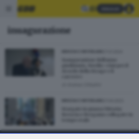
Abbonati
inuagurazione
27.01.2024
BRESCIA E HINTERLAND
Inaugurazione dell'anno
giudiziario, Nordio: «Qui per il
ricordo della Strage e il
carcere»
di
Andrea Cittadini
27.04.2023
BRESCIA E HINTERLAND
Stargate in piazza Vittoria:
Brescia e Bergamo collegate in
tempo reale