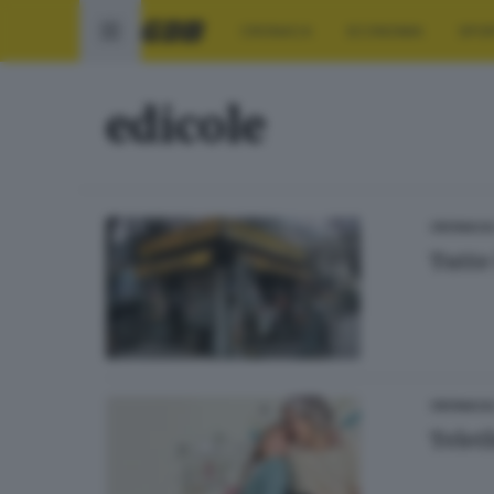
CRONACA
ECONOMIA
SPO
edicole
CRONACA
Tutte
CRONACA
Telet