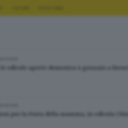
RT
CULTURA
FOTO E VIDEO
04.01.2026
 le edicole aperte domenica 4 gennaio a Bresc
03.05.2025
hon per la Festa della mamma, in edicola i bisc