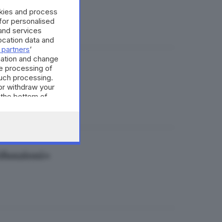
okies and process
 for personalised
and services
cation data and
 partners
’
mation and change
e processing of
a città
such processing.
or withdraw your
 the bottom of
tifunzioni»