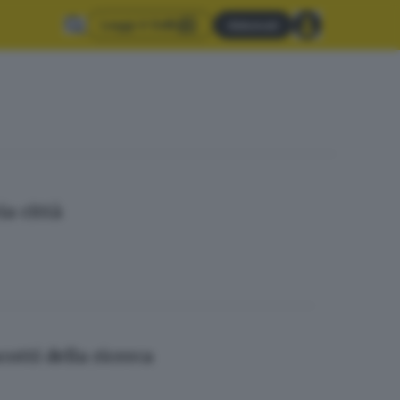
Leggi il GdB
Abbonati
ia città
otti della ricerca