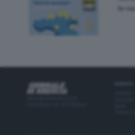
In va
RUBRICHE
Cronaca
Editoriale Bresciana S.p.A.
Economia
Via Solferino 22, 25121 Brescia
Sport
Cultura e 