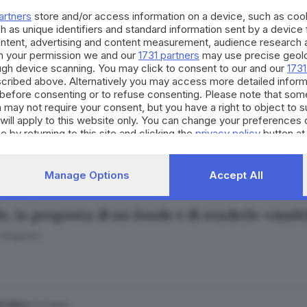
artners
store and/or access information on a device, such as co
h as unique identifiers and standard information sent by a device
ontent, advertising and content measurement, audience research 
h your permission we and our
1731 partners
may use precise geolo
ough device scanning. You may click to consent to our and our
1731
cribed above. Alternatively you may access more detailed infor
25.08.2024
before consenting or to refuse consenting. Please note that som
 le edicole aperte domenica 25 agosto a Bresci
 may not require your consent, but you have a right to object to 
will apply to this website only. You can change your preferences 
e by returning to this site and clicking the
privacy policy
button at
Manage Options
Accept All
25.07.2024
le, la proposta di un fondo e di renderle «mul
 Gregorio
01.07.2024
ESTERO