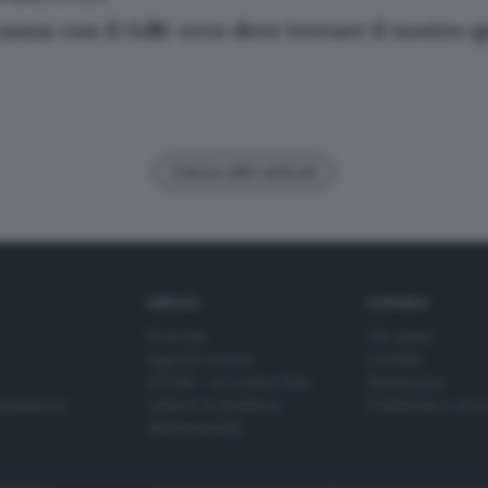
canza con il GdB: ecco dove trovare il nostro 
Carica altri articoli
SERVIZI
AZIENDA
Podcast
Chi siamo
Agenda eventi
Contatti
ZOOM - Le vostre foto
Redazione
Spettacoli
Lettere al direttore
Pubblicità e nec
Abbonamenti