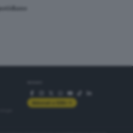
quotidiano
SEGUICI
Abbonati a GDB+
rologie