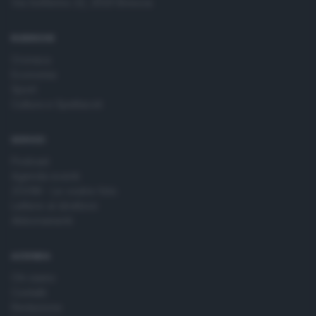
Via Solferino 22, 25121 Brescia
time by returning to this site and clicking the
privacy policy
button at the bottom of the webpage.
RUBRICHE
Cronaca
Economia
Sport
Cultura e Spettacoli
SERVIZI
Podcast
Agenda eventi
ZOOM - Le vostre foto
Lettere al direttore
Abbonamenti
AZIENDA
Chi siamo
Contatti
Redazione