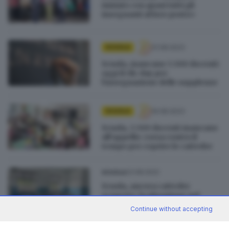
iniziato con quasi tutti gli
insegnanti al loro posto»
31.08.2023
SCUOLA
Scuola, mancano 3.500 docenti:
oggi il clic day per
l'assegnazione delle supplenze
19.08.2023
SCUOLA
Scuola, 3.500 docenti mancano
all’appello: corsa contro il
tempo per coprire le cattedre
23.08.2022
SCUOLA
Scuola, ancora cattedre
scoperte: la situazione nel
Bresciano
Continue without accepting