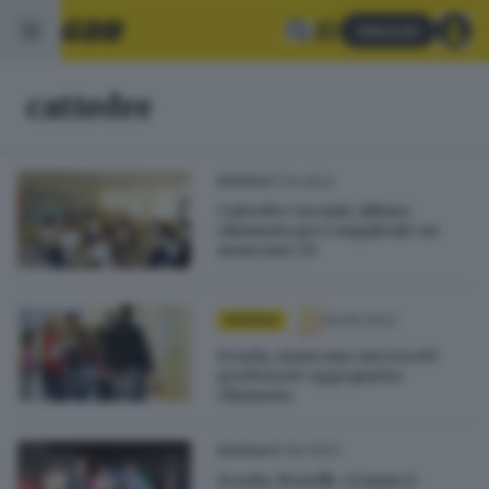
Abbonati
cattedre
17.10.2023
SCUOLA
Cattedre vacanti, ultima
chiamata per i supplenti: ne
mancano 30
28.09.2023
SCUOLA
Scuola, mancano ancora 60
professori: oggi quarta
chiamata
16.09.2023
SCUOLA
Scuola, Bonelli: «L’anno è