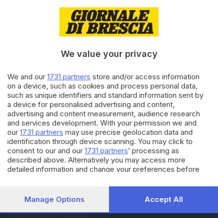
08.09.2021
SCUOLA
Scuola: arrivano le nomine,
l’anno inizia con i prof in
cattedra
di
Barbara Bertocchi
We value your privacy
07.09.2021
ITALIA E ESTERO
We and our
1731 partners
store and/or access information
on a device, such as cookies and process personal data,
Bianchi: «Tutti i docenti
such as unique identifiers and standard information sent by
saranno in classe dal primo
giorno»
a device for personalised advertising and content,
advertising and content measurement, audience research
and services development. With your permission we and
Carica altri articoli
our
1731 partners
may use precise geolocation data and
identification through device scanning. You may click to
consent to our and our
1731 partners
’ processing as
described above. Alternatively you may access more
detailed information and change your preferences before
consenting or to refuse consenting. Please note that some
processing of your personal data may not require your
consent, but you have a right to object to such processing.
Manage Options
Accept All
Your preferences will apply to this website only. You can
Editoriale Bresciana S.p.A.
change your preferences or withdraw your consent at any