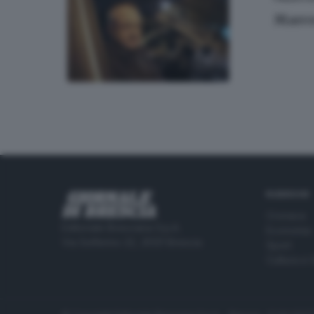
Marco
RUBRICHE
Cronaca
Editoriale Bresciana S.p.A.
Economia
Via Solferino 22, 25121 Brescia
Sport
Cultura e 