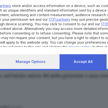
artners
store and/or access information on a device, such as co
h as unique identifiers and standard information sent by a device
ontent, advertising and content measurement, audience research 
h your permission we and our
1731 partners
may use precise geolo
ough device scanning. You may click to consent to our and our
1731
cribed above. Alternatively you may access more detailed infor
30.05.2019
NICA
before consenting or to refuse consenting. Please note that som
olo benessere: le terme danno spettacolo
 may not require your consent, but you have a right to object to 
will apply to this website only. You can change your preferences 
e by returning to this site and clicking the
privacy policy
button at
Manage Options
Accept All
31.10.2018
NICA
, un’estate aurea: 80 mila presenze e una cre
21.10.2017
ESTERO