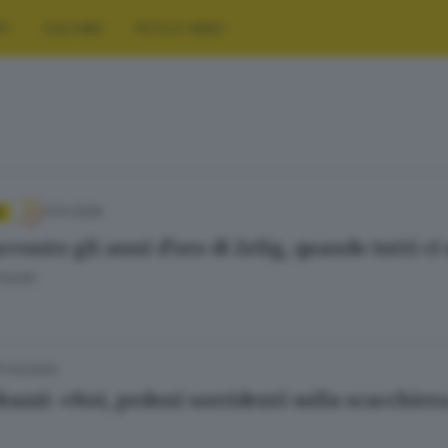
RT
CULTURA
FOTO E VIDEO
11.01.2026
A
cconto gli anni d’oro di Zelig, quando tutti c
olotti
17.03.2023
bazzi: «Noi, pedoni sorridenti sulla scacchiera