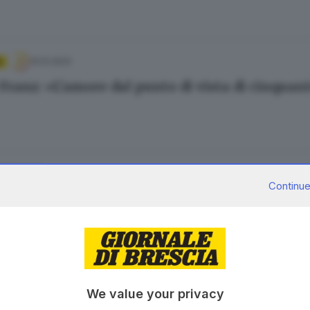
14.12.2022
A
 Franz: «L’amore dal punto di vista di cinqua
28.05.2020
Continue
a: «Torno a Zelig nei panni di un virologo na
26.05.2020
ESTERO
We value your privacy
to John Peter Sloan, comico e insegnante d'i