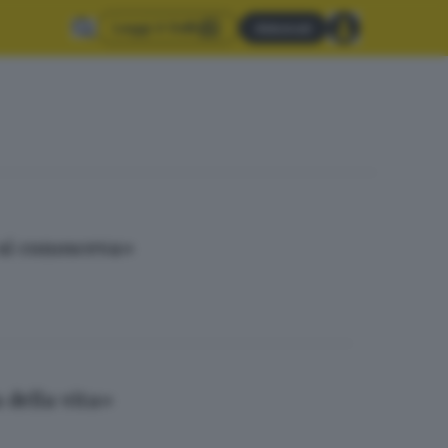
Leggi il GdB
Abbonati
i si conosceva»
 della vita»