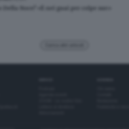
 Della Noce? «È nei guai per colpe sue»
Carica altri articoli
SERVIZI
AZIENDA
Podcast
Chi siamo
Agenda eventi
Contatti
ZOOM - Le vostre foto
Redazione
Spettacoli
Lettere al direttore
Pubblicità e nec
Abbonamenti