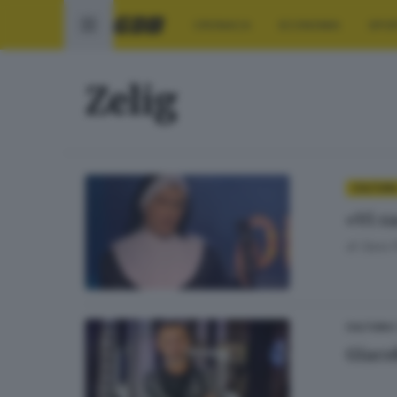
CRONACA
ECONOMIA
SPO
Zelig
CULTUR
«Vi ra
di
Sara P
CULTURA
Giaco