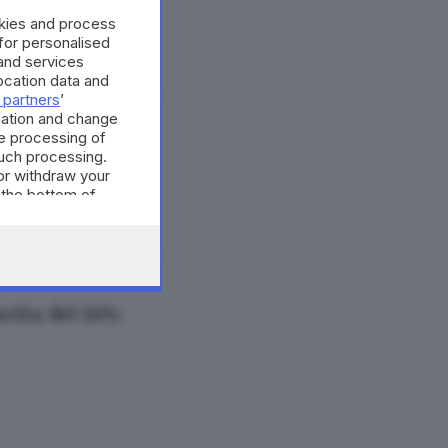
okies and process
 for personalised
and services
cation data and
 partners
’
mation and change
e processing of
such processing.
or withdraw your
 the bottom of
scita del 14%