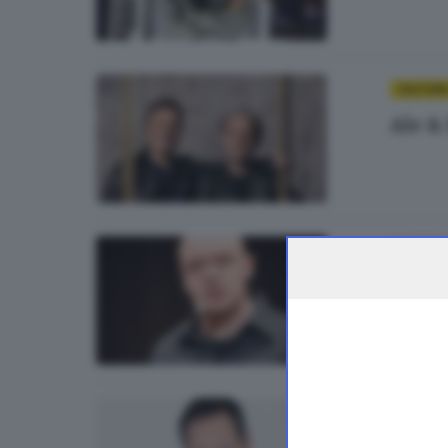
CULTUR
Ale &
CULTURA
Maner
ITALIA E 
È mor