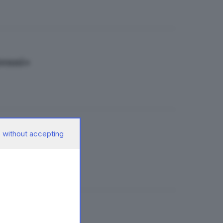
ntenni»
 without accepting
rcisista»
nglese