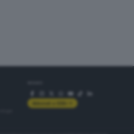
SEGUICI
Abbonati a GDB+
rologie