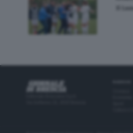
Il Lu
RUBRICHE
Cronaca
Editoriale Bresciana S.p.A.
Economia
Via Solferino 22, 25121 Brescia
Sport
Cultura e 