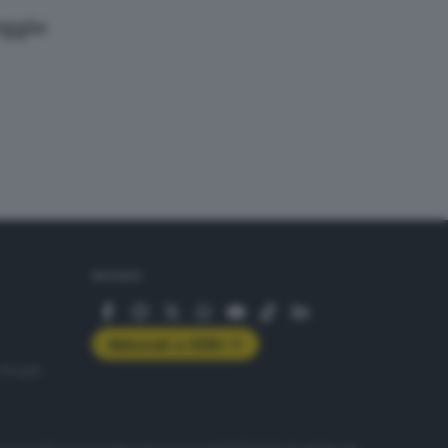
eggio
SEGUICI
Abbonati a GDB+
rologie