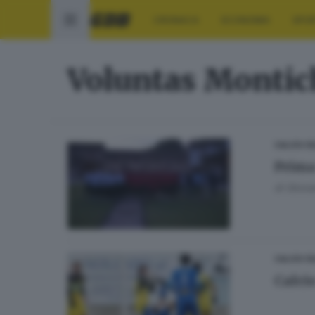
CRONACA
ECONOMIA
SPO
Voluntas Montic
CALCIO D
Prima
di
Giova
CALCIO D
Calcio