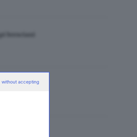
mpi bresciani
 without accepting
domenica
domenica