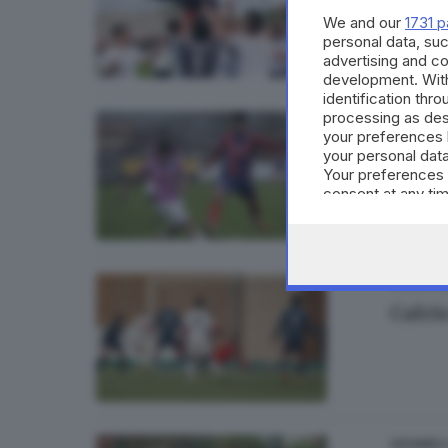
We and our
1731 p
personal data, suc
advertising and c
development. Wit
identification thr
processing as des
CALCIO D
your preferences 
Calcio
your personal data
Your preferences 
consent at any tim
the webpage.
CALCIO D
Calcio
2
GIOVANI