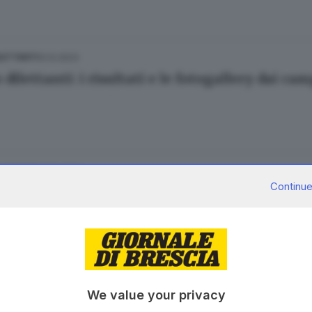
10.12.2023
ILETTANTI
 dilettanti: i risultati e le fotogallery dai ca
17.09.2023
ILETTANTI
Continue
 dilettanti: i risultati e le fotogallery della 
07.05.2023
ILETTANTI
We value your privacy
 dilettanti: i risultati e le fotogallery della 