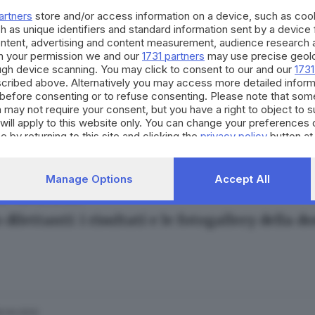
artners
store and/or access information on a device, such as co
h as unique identifiers and standard information sent by a device
ontent, advertising and content measurement, audience research 
h your permission we and our
1731 partners
may use precise geolo
ough device scanning. You may click to consent to our and our
1731
cribed above. Alternatively you may access more detailed infor
26.03.2023
ILETTANTI
before consenting or to refuse consenting. Please note that som
 dilettanti: i risultati e le fotogallery della 
 may not require your consent, but you have a right to object to 
will apply to this website only. You can change your preferences 
e by returning to this site and clicking the
privacy policy
button at
Manage Options
Accept All
05.02.2023
ILETTANTI
 dilettanti: i risultati e le fotogallery della 
6.04.2022