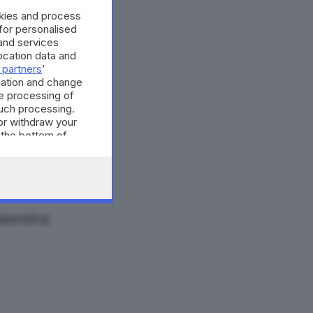
okies and process
 for personalised
and services
cation data and
 partners
’
mation and change
e processing of
domenica
such processing.
or withdraw your
 the bottom of
domenica