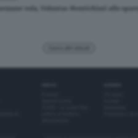
mezzane vola, Voluntas Montichiari allo spar
Carica altri articoli
SERVIZI
AZIENDA
Podcast
Chi siamo
Agenda eventi
Contatti
ZOOM - Le vostre foto
Redazione
Spettacoli
Lettere al direttore
Pubblicità e nec
Abbonamenti