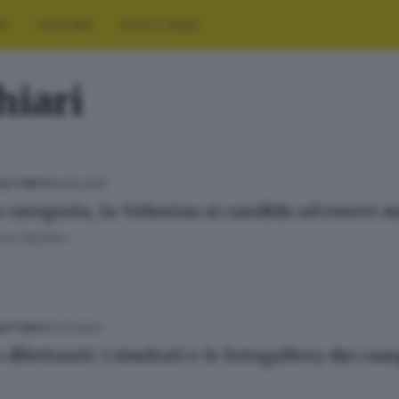
RT
CULTURA
FOTO E VIDEO
hiari
06.09.2025
ILETTANTI
 categoria, la Voluntas si candida ad essere 
nni Naddeo
21.01.2024
ILETTANTI
 dilettanti: i risultati e le fotogallery dai ca