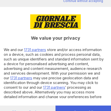
Continue without accepting
Editoriale Bresciana S.p.A.
Via Solferino 22, 25121 Brescia
RUBRICHE
We value your privacy
Cronaca
Economia
We and our
1731 partners
store and/or access information
Sport
on a device, such as cookies and process personal data,
Cultura e Spettacoli
such as unique identifiers and standard information sent by
a device for personalised advertising and content,
advertising and content measurement, audience research
SERVIZI
and services development. With your permission we and
our
1731 partners
may use precise geolocation data and
Podcast
identification through device scanning. You may click to
Agenda eventi
consent to our and our
1731 partners
’ processing as
ZOOM - Le vostre foto
described above. Alternatively you may access more
Lettere al direttore
detailed information and change your preferences before
Abbonamenti
consenting or to refuse consenting. Please note that some
processing of your personal data may not require your
consent, but you have a right to object to such processing.