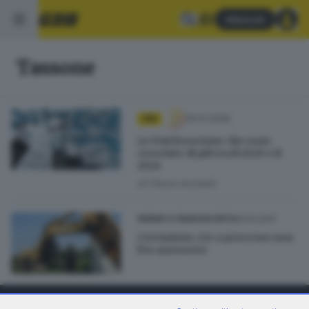
Abbonati
Tassone
19.03.2026
PMI
Le Pmi bresciane che sono
cresciute di più tra il 2020 e il
2024
di
Flavio Archetti
20.10.2011
SEBINO E FRANCIACORTA
Corruzione, tre a processo non
l'ex assessore