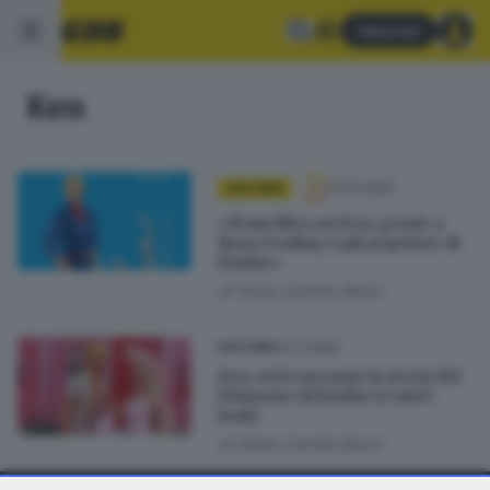
Abbonati
Ken
03.11.2025
CULTURA
«Il mio libro su Ken: grazie a
Ryan Gosling è più popolare di
Barbie»
di
Giulia Camilla Bassi
02.11.2025
CULTURA
Ken, un’icona pop: la storia del
fidanzato di Barbie (e tutti i
look)
di
Giulia Camilla Bassi