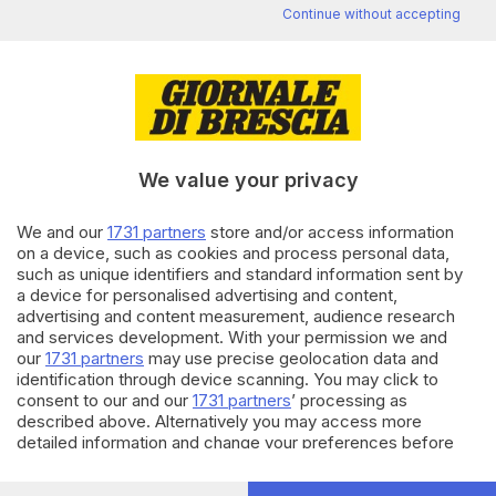
Continue without accepting
Editoriale Bresciana S.p.A.
Via Solferino 22, 25121 Brescia
RUBRICHE
We value your privacy
Cronaca
We and our
1731 partners
store and/or access information
Economia
on a device, such as cookies and process personal data,
Sport
such as unique identifiers and standard information sent by
Cultura e Spettacoli
a device for personalised advertising and content,
advertising and content measurement, audience research
and services development. With your permission we and
SERVIZI
our
1731 partners
may use precise geolocation data and
Podcast
identification through device scanning. You may click to
Agenda eventi
consent to our and our
1731 partners
’ processing as
ZOOM - Le vostre foto
described above. Alternatively you may access more
Lettere al direttore
detailed information and change your preferences before
Abbonamenti
consenting or to refuse consenting. Please note that some
processing of your personal data may not require your