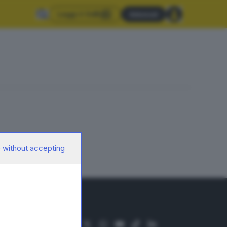
Leggi il GdB
Abbonati
 without accepting
SEGUICI