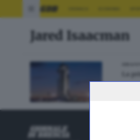
CRONACA
ECONOMIA
SPO
Jared Isaacman
GDB & FU
La pr
RUBRICHE
Cronaca