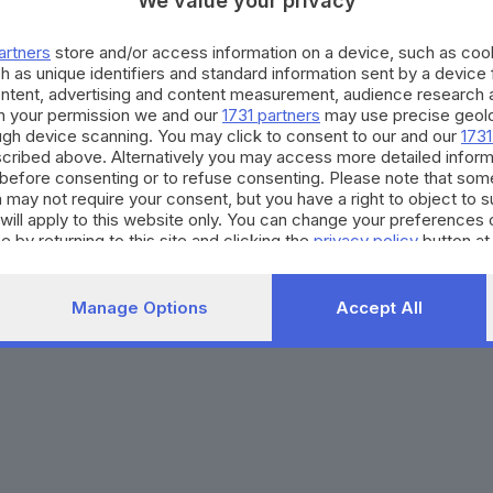
We value your privacy
Agenda eventi
Contatti
ZOOM - Le vostre foto
Redazione
artners
store and/or access information on a device, such as co
Spettacoli
Lettere al direttore
Pubblicità e nec
h as unique identifiers and standard information sent by a device
Abbonamenti
ontent, advertising and content measurement, audience research 
h your permission we and our
1731 partners
may use precise geolo
ough device scanning. You may click to consent to our and our
1731
272770173
Condizioni di abbonamento
Condizioni generali del 
cribed above. Alternatively you may access more detailed infor
before consenting or to refuse consenting. Please note that som
to totale o parziale e la riproduzione con qualsiasi mezzo elettronico, in fu
 may not require your consent, but you have a right to object to 
e del Giornale di Brescia, quotidiano di informazione registrato al Tribunale 
will apply to this website only. You can change your preferences 
e by returning to this site and clicking the
privacy policy
button at
Manage Options
Accept All