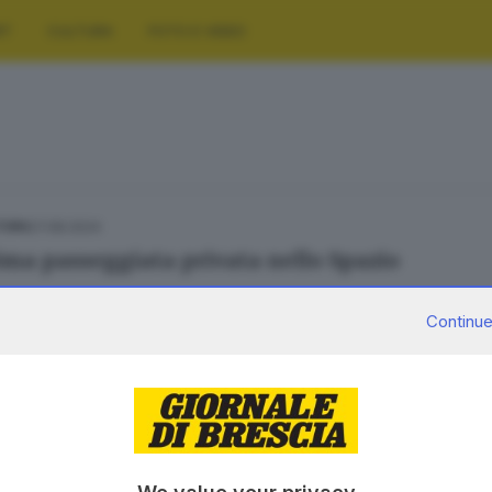
RT
CULTURA
FOTO E VIDEO
27.08.2024
TURA
ima passeggiata privata nello Spazio
Continue
SERVIZI
AZIENDA
Podcast
Chi siamo