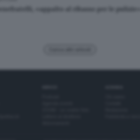
nefratelli, «appalto al ribasso per le pulizie
Carica altri articoli
SERVIZI
AZIENDA
Podcast
Chi siamo
Agenda eventi
Contatti
ZOOM - Le vostre foto
Redazione
Spettacoli
Lettere al direttore
Pubblicità e nec
Abbonamenti