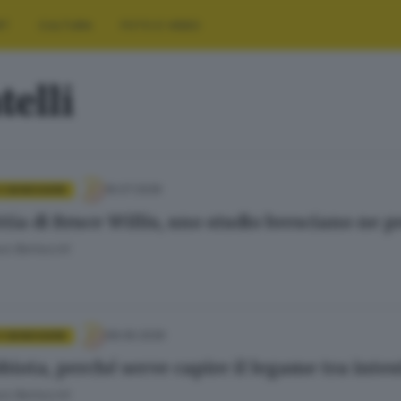
RT
CULTURA
FOTO E VIDEO
telli
16.07.2026
E BENESSERE
tia di Bruce Willis, uno studio bresciano ne p
ra Bertocchi
08.06.2026
E BENESSERE
biota, perché serve capire il legame tra intes
ra Bertocchi