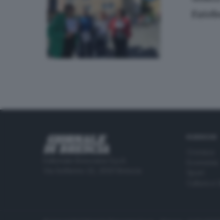
Fatebe
RUBRICHE
Cronaca
Editoriale Bresciana S.p.A.
Economia
Via Solferino 22, 25121 Brescia
Sport
Cultura e 