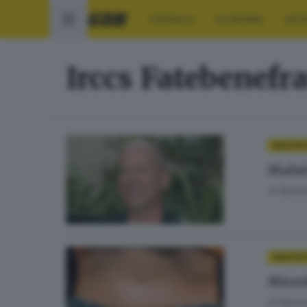
CRONACA
ECONOMIA
SPO
Irccs Fatebenefra
SALUTE 
Malat
di
Barba
SALUTE 
Micro
di
Barba