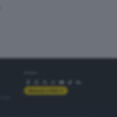
»
SEGUICI
Abbonati a GDB+
rologie