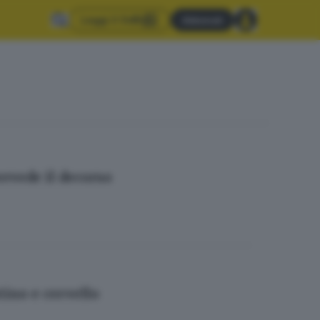
Leggi il GdB
Abbonati
revede il decorso
tino e cervello