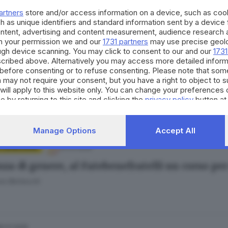
tri e ricerca: così il Fatebenefratelli sostien
artners
store and/or access information on a device, such as co
ra Bertocchi
h as unique identifiers and standard information sent by a device
ontent, advertising and content measurement, audience research 
h your permission we and our
1731 partners
may use precise geolo
ough device scanning. You may click to consent to our and our
1731
cribed above. Alternatively you may access more detailed infor
19.03.2026
E BENESSERE
before consenting or to refuse consenting. Please note that som
 may not require your consent, but you have a right to object to 
lattia che ha Bruce Willis colpisce 200 perso
will apply to this website only. You can change your preferences 
ra Bertocchi
e by returning to this site and clicking the
privacy policy
button at
Manage Options
Accept All
12.03.2026
E BENESSERE
nza di genere, al Fatebenefratelli un corso pe
ra Bertocchi
01.11.2025