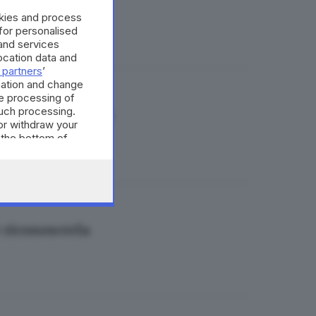
e i caregiver»
okies and process
 for personalised
and services
cation data and
 partners
’
mation and change
e processing of
such processing.
ne nel Bresciano
or withdraw your
 the bottom of
r riconoscerla