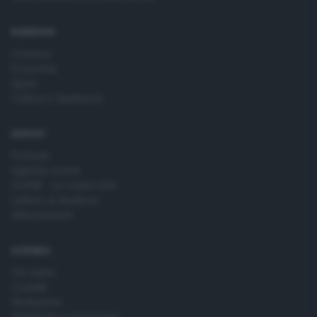
time by returning to this site and clicking the
privacy policy
button at the bottom of the webpage.
RUBRICHE
Cronaca
Economia
Sport
Cultura e Spettacoli
SERVIZI
Podcast
Agenda eventi
ZOOM - Le vostre foto
Lettere al direttore
Abbonamenti
AZIENDA
Chi siamo
Contatti
Redazione
Pubblicità e necrologie