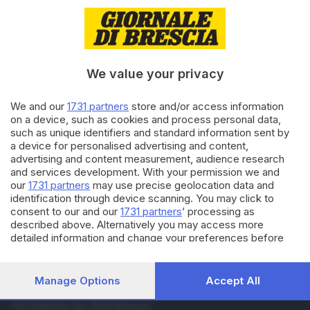
05.12.2017
ITALIA E ESTERO
Cesare Battisti deve indossare
il braccialetto elettronico
We value your privacy
12.10.2017
ITALIA E ESTERO
We and our
1731 partners
store and/or access information
Il Brasile ha revocato l'asilo
on a device, such as cookies and process personal data,
politico a Cesare Battisti
such as unique identifiers and standard information sent by
a device for personalised advertising and content,
advertising and content measurement, audience research
and services development. With your permission we and
Carica altri articoli
our
1731 partners
may use precise geolocation data and
identification through device scanning. You may click to
consent to our and our
1731 partners
’ processing as
described above. Alternatively you may access more
detailed information and change your preferences before
consenting or to refuse consenting. Please note that some
processing of your personal data may not require your
consent, but you have a right to object to such processing.
Manage Options
Accept All
Your preferences will apply to this website only. You can
Editoriale Bresciana S.p.A.
change your preferences or withdraw your consent at any
Via Solferino 22, 25121 Brescia