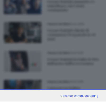
Cesare Battisti ammette i 4
omicidi per cui è stato
condannato
22.02.2019
ITALIA E ESTERO
Cesare Battisti chiede di
commutare l'ergastolo in 30
anni
14.01.2019
ITALIA E ESTERO
Cesare Battisti in Italia: le foto
dell'arrivo dell'ex terrorista
13.01.2019
ITALIA E ESTERO
Catturato in Bolivia
dall'Interpol Cesare Battisti
Continue without accepting