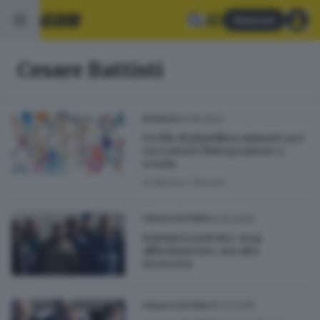
Abbonati
Cesare Battisti
23.06.2023
SCUOLA
Un filo di plastilina animato per
raccontare l'integrazione a
scuola
di
Bianca Terzoni
12.09.2020
ITALIA E ESTERO
Battisti trasferito: stop
all'isolamento, ma alta
sicurezza
25.03.2019
ITALIA E ESTERO