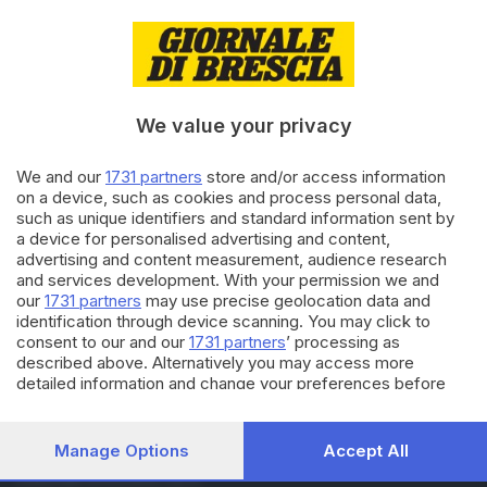
24.08.2018
ITALIA E ESTERO
Mamma accoltellata dal figlio
12enne per 20 euro
We value your privacy
26.07.2018
We and our
1731 partners
store and/or access information
VALSABBIA
on a device, such as cookies and process personal data,
Iuschra, il punto a una
such as unique identifiers and standard information sent by
settimana dalla scomparsa
a device for personalised advertising and content,
advertising and content measurement, audience research
and services development. With your permission we and
our
1731 partners
may use precise geolocation data and
Carica altri articoli
identification through device scanning. You may click to
consent to our and our
1731 partners
’ processing as
described above. Alternatively you may access more
detailed information and change your preferences before
consenting or to refuse consenting. Please note that some
processing of your personal data may not require your
consent, but you have a right to object to such processing.
Manage Options
Accept All
Your preferences will apply to this website only. You can
Editoriale Bresciana S.p.A.
change your preferences or withdraw your consent at any