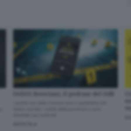
Delitti Bresciani, il podcast del GdB
Cr
en
I grandi casi della cronaca nera e giudiziaria che
o
hanno varcato i confini della provincia e sono
di
diventati casi nazionali
GI
ASCOLTA