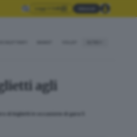
Leggi il GdB
Abbonati
IO DILETTANTI
BASKET
VOLLEY
ALTRO
ietti agli
o di biglietti in occasione di gara 5