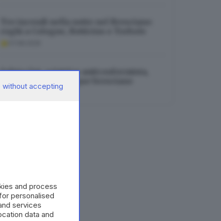
Tre incendi nella notte nel Bresciano:
roghi a Cologne, Botticino e Torbole
07.08.2026
Saluta Gut, sciatrice anticonformista,
vincente e con sangue bresciano
 without accepting
07.08.2026
okies and process
 for personalised
and services
cation data and