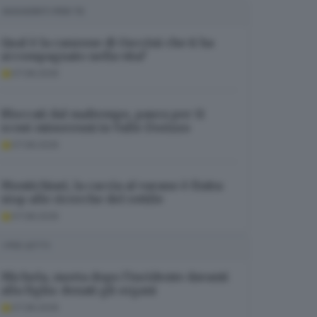
SUGGERITI PER TE
Qual è la canzone di Guccini che ti ha
accompagnato nella vita?
07.08.2026
Bloccati dal maltempo, paura per 11
scout minorenni in Valle Dorizzo
07.08.2026
Montichiari, la caccia al varano è finita:
stop alle ricerche del rettile
07.08.2026
I PIÙ LETTI
Michela, morta dopo l’incidente davanti
alla figlia: donati gli organi
07.08.2026