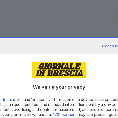
Continue
uestura
è stato deciso che ai tifosi bolognesi sarà
ietti
in occasione di gara 5 di Finale Playoff, che si
George di Montichiari.
entitamente
la Società Basket Brescia Leonessa per la
’incontro odierno, a partire dal Presidente Sig. ra
 disponibilità ad avallare decisioni da assumere nel
We value your privacy
l’ordine pubblico. Un sentito ringraziamento va
ncenzo Ciarambino, in quanto promotore
artners
store and/or access information on a device, such as co
h as unique identifiers and standard information sent by a device
Leonessa, rappresentata dal Direttore Generale Sandro
ontent, advertising and content measurement, audience research 
l sito della Fortitudo
.
h your permission we and our
1731 partners
may use precise geolo