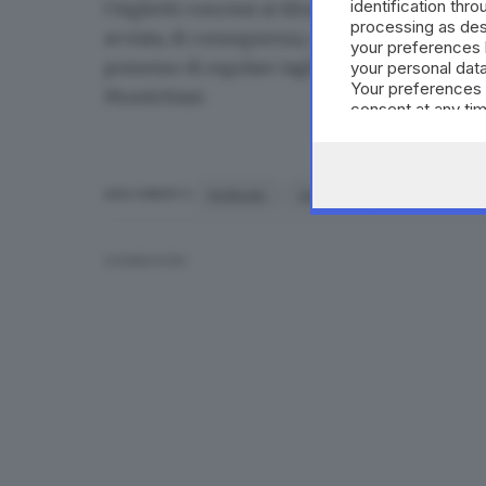
identification thr
I biglietti concessi ai tifosi emiliani saranno
processing as des
avviata, di conseguenza, una prevendita. Perta
your preferences 
possesso di regolare tagliando che consenta 
your personal data
Your preferences 
Montichiari
.
consent at any tim
the webpage.
fortitudo
bologna
biglietti
b
ARGOMENTI
CONDIVIDI