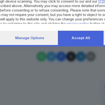
ough device scanning. You may click to consent to our and our
1731
 gestiti direttamente dalla Fortitudo e non verrà
cribed above. Alternatively you may access more detailed infor
nto, si invita accoratamente chi non sarà in
before consenting or to refuse consenting. Please note that som
l’accesso al PalaGeorge
a non raggiungere
 may not require your consent, but you have a right to object to 
will apply to this website only. You can change your preferences 
e by returning to this site and clicking the
privacy policy
button at
RIPRODUZIONE RISERVATA © GIORNALE DI BRESCIA
Manage Options
Accept All
asket
gara 5
palageorge
bologna
montichiari