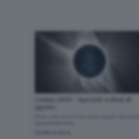
Cosmo 2050 - Speciale eclissi di
agosto
Dove, a che ora e in che modo seguire i due gran
appuntamenti estivi.
SCOPRI DI PIÙ