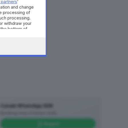
 partners
’
mation and change
e processing of
such processing.
or withdraw your
 the bottom of
Canale WhatsApp GDB
Breaking news in tempo reale
Seguici