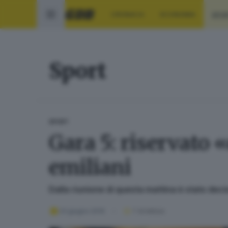
CRONACA
ECONOMIA
SPO
Sport
SPORT
Gara 5: riservato 
emiliani
Dalla riunione di questa mattina è stato deci
23 giugno 2016
1
' di lettura