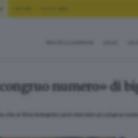
RT
CULTURA
FOTO E VIDEO
RISULTATI E CLASSIFICHE
CALCIO
CALC
«congruo numero» di bigl
so che ai tifosi bolognesi sarà riservato un congruo numer