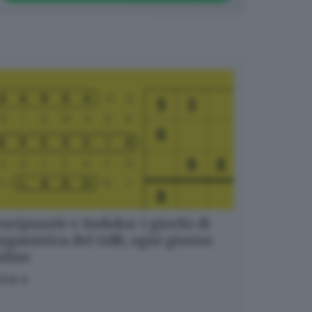
ucipuzzle e Sudoku: i giochi di
igmistica del GdB, ogni giorno
nline
OCA